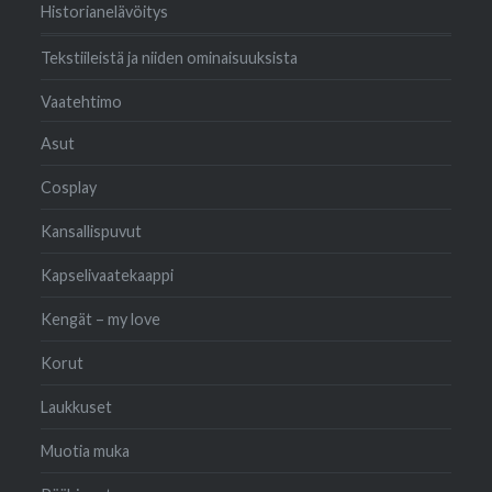
Historianelävöitys
Tekstiileistä ja niiden ominaisuuksista
Vaatehtimo
Asut
Cosplay
Kansallispuvut
Kapselivaatekaappi
Kengät – my love
Korut
Laukkuset
Muotia muka