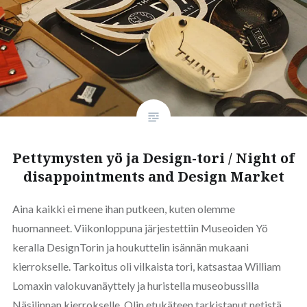
Pettymysten yö ja Design-tori / Night of
disappointments and Design Market
Aina kaikki ei mene ihan putkeen, kuten olemme
huomanneet. Viikonloppuna järjestettiin Museoiden Yö
keralla DesignTorin ja houkuttelin isännän mukaani
kierrokselle. Tarkoitus oli vilkaista tori, katsastaa William
Lomaxin valokuvanäyttely ja huristella museobussilla
Näsilinnan kierrokselle. Olin etukäteen tarkistanut netistä