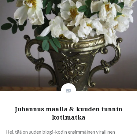
Juhannus maalla & kuuden tunnin
kotimatka
Hei, tää on uuden blogi-kodin ensimmäinen virallinen