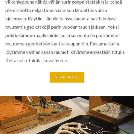
viikonloppuna nähdä vähän auringonpaistettakin ja tehdä
pieni irtiotto neljästä seinästä kun lähdettiin vähän
ajelemaan. Käytiin isännän kanssa lauantaina etsimässä
muutamia geokätköjä parin vuoden tauon jälkeen. Yöksi
poikkesimme maalle äidin luo ja sunnuntaina palasimme
muutaman geokätkön kautta kaupunkiin. Paluumatkalla
löysimme vanhan sahan rauniot, kävimme ennestään tutulla
Keltaisella Talolla, kuvailimme…
READ MORE