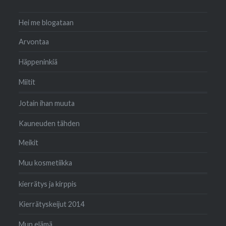
Hei me blogataan
Arvontaa
Häppeninkiä
Miitit
Jotain ihan muuta
Kauneuden tähden
Meikit
Muu kosmetiikka
kierrätys ja kirppis
Kierrätyskeijut 2014
Mun elämä