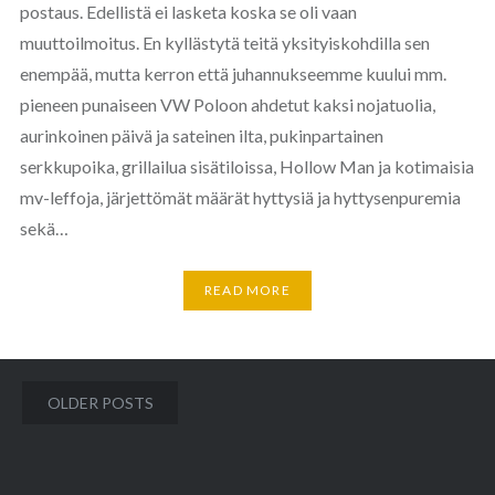
postaus. Edellistä ei lasketa koska se oli vaan
muuttoilmoitus. En kyllästytä teitä yksityiskohdilla sen
enempää, mutta kerron että juhannukseemme kuului mm.
pieneen punaiseen VW Poloon ahdetut kaksi nojatuolia,
aurinkoinen päivä ja sateinen ilta, pukinpartainen
serkkupoika, grillailua sisätiloissa, Hollow Man ja kotimaisia
mv-leffoja, järjettömät määrät hyttysiä ja hyttysenpuremia
sekä…
READ MORE
Posts
OLDER POSTS
navigation