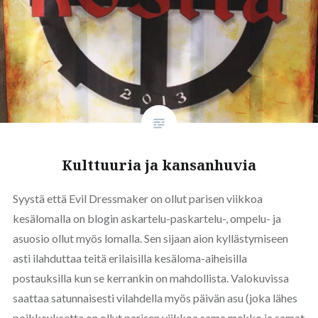
Kulttuuria ja kansanhuvia
Syystä että Evil Dressmaker on ollut parisen viikkoa
kesälomalla on blogin askartelu-paskartelu-, ompelu- ja
asuosio ollut myös lomalla. Sen sijaan aion kyllästymiseen
asti ilahduttaa teitä erilaisilla kesäloma-aiheisilla
postauksilla kun se kerrankin on mahdollista. Valokuvissa
saattaa satunnaisesti vilahdella myös päivän asu (joka lähes
poikkeuksetta on ollut parisen viikkoa sama mekko ja samat