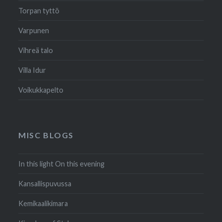
Torpan tyttö
Varpunen
Vihreä talo
Villa Idur
Voikukkapelto
MISC BLOGS
In this light On this evening
Kansallispuvussa
Kemikaalikimara