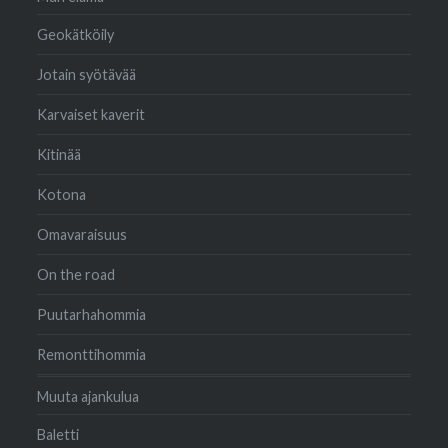
Geokätköily
Jotain syötävää
Karvaiset kaverit
Kitinää
Kotona
Omavaraisuus
On the road
Puutarhahommia
Remonttihommia
Muuta ajankulua
Baletti