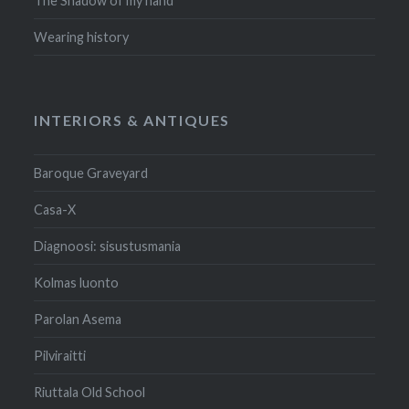
The Shadow of my hand
Wearing history
INTERIORS & ANTIQUES
Baroque Graveyard
Casa-X
Diagnoosi: sisustusmania
Kolmas luonto
Parolan Asema
Pilviraitti
Riuttala Old School