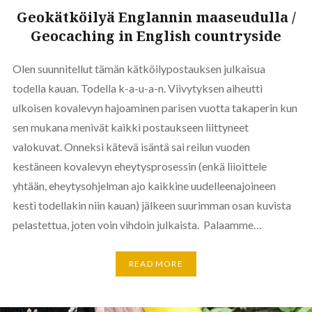
Geokätköilyä Englannin maaseudulla /
Geocaching in English countryside
Olen suunnitellut tämän kätköilypostauksen julkaisua
todella kauan. Todella k-a-u-a-n. Viivytyksen aiheutti
ulkoisen kovalevyn hajoaminen parisen vuotta takaperin kun
sen mukana menivät kaikki postaukseen liittyneet
valokuvat. Onneksi kätevä isäntä sai reilun vuoden
kestäneen kovalevyn eheytysprosessin (enkä liioittele
yhtään, eheytysohjelman ajo kaikkine uudelleenajoineen
kesti todellakin niin kauan) jälkeen suurimman osan kuvista
pelastettua, joten voin vihdoin julkaista. Palaamme…
READ MORE