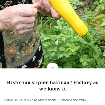
Historian siipien havinaa / History as
we know it
Mihin se kaunis kesä oikein meni? Onneksi ehdittiin