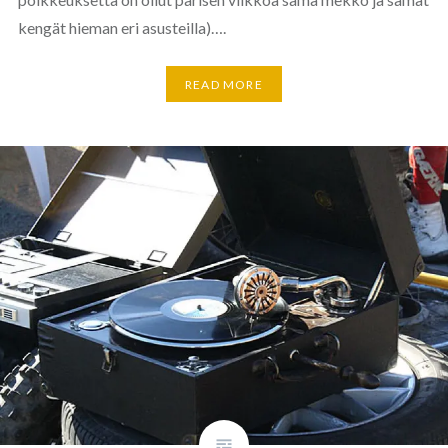
kengät hieman eri asusteilla)….
READ MORE