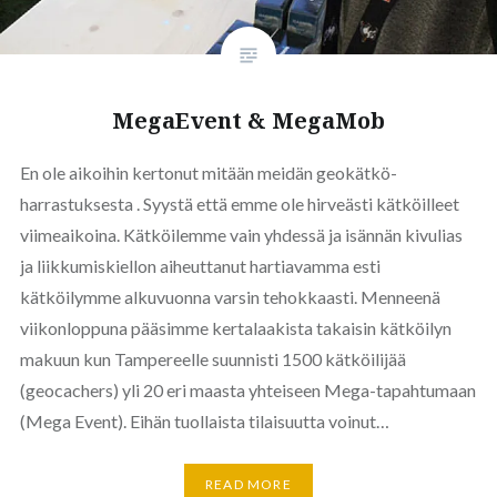
MegaEvent & MegaMob
En ole aikoihin kertonut mitään meidän geokätkö-
harrastuksesta . Syystä että emme ole hirveästi kätköilleet
viimeaikoina. Kätköilemme vain yhdessä ja isännän kivulias
ja liikkumiskiellon aiheuttanut hartiavamma esti
kätköilymme alkuvuonna varsin tehokkaasti. Menneenä
viikonloppuna pääsimme kertalaakista takaisin kätköilyn
makuun kun Tampereelle suunnisti 1500 kätköilijää
(geocachers) yli 20 eri maasta yhteiseen Mega-tapahtumaan
(Mega Event). Eihän tuollaista tilaisuutta voinut…
READ MORE