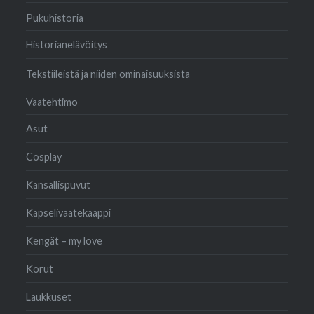
Pukuhistoria
Historianelävöitys
Tekstiileistä ja niiden ominaisuuksista
Vaatehtimo
Asut
Cosplay
Kansallispuvut
Kapselivaatekaappi
Kengät – my love
Korut
Laukkuset