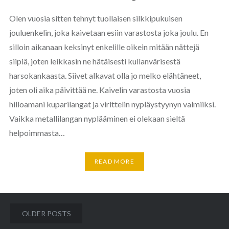
Olen vuosia sitten tehnyt tuollaisen silkkipukuisen
jouluenkelin, joka kaivetaan esiin varastosta joka joulu. En
silloin aikanaan keksinyt enkelille oikein mitään nättejä
siipiä, joten leikkasin ne hätäisesti kullanvärisestä
harsokankaasta. Siivet alkavat olla jo melko elähtäneet,
joten oli aika päivittää ne. Kaivelin varastosta vuosia
hilloamani kuparilangat ja virittelin nypläystyynyn valmiiksi.
Vaikka metallilangan nyplääminen ei olekaan sieltä
helpoimmasta…
READ MORE
Posts
OLDER POSTS