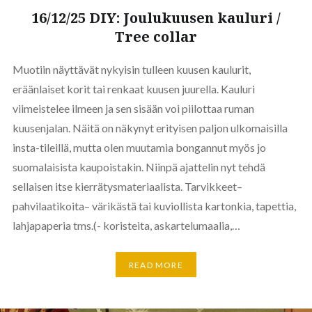
16/12/25 DIY: Joulukuusen kauluri /
Tree collar
Muotiin näyttävät nykyisin tulleen kuusen kaulurit,
eräänlaiset korit tai renkaat kuusen juurella. Kauluri
viimeistelee ilmeen ja sen sisään voi piilottaa ruman
kuusenjalan. Näitä on näkynyt erityisen paljon ulkomaisilla
insta-tileillä, mutta olen muutamia bongannut myös jo
suomalaisista kaupoistakin. Niinpä ajattelin nyt tehdä
sellaisen itse kierrätysmateriaalista. Tarvikkeet–
pahvilaatikoita– värikästä tai kuviollista kartonkia, tapettia,
lahjapaperia tms.(- koristeita, askartelumaalia,…
READ MORE