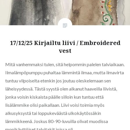
17/12/25 Kirjailtu liivi / Embroidered
vest
Mitä vanhemmaksi tulen, sitä helpommin palelen talviaikaan.
Ilmalämpöpumppu puhaltaa lämmintä ilmaa, mutta ilmavirta
tuntuu vilpoiselta etenkin jos joutuu oleskelemaan sen
läheisyydessä. Tästä syystä olen alkanut haaveilla liivistä,
jonka voisin kiskaista päälle silloin kun tuntuu että
lisälämmike olisi paikallaan. Liivi voisi toimia myös
alkusyksystä tai loppukeväästä ulkokäytössäkin
lämmikkeenä. Joskus 80-90-luvuilla olivat muodissa
monikäyttöiset talvitakit joissa oli…