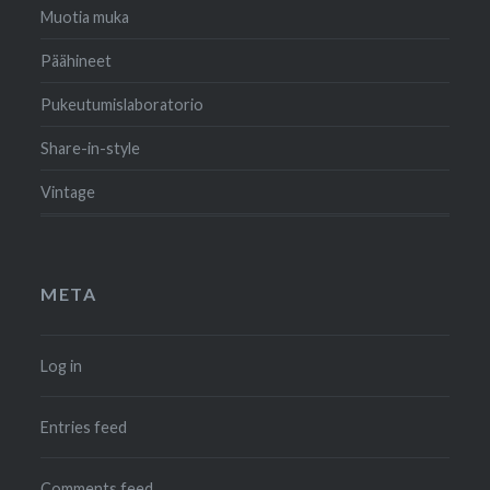
Muotia muka
Päähineet
Pukeutumislaboratorio
Share-in-style
Vintage
META
Log in
Entries feed
Comments feed