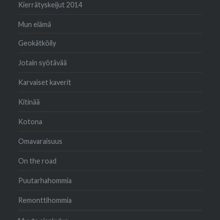
Kierrätyskeijut 2014
Mun elämä
Geokätköily
Jotain syötävää
Karvaiset kaverit
Kitinää
Kotona
Omavaraisuus
On the road
Puutarhahommia
Remonttihommia