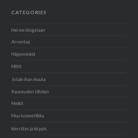
CATEGORIES
Hei me blogataan
Arvontaa
Häppeninkiä
Miitit
Jotain ihan muuta
Kauneuden tähden
Meikit
Muu kosmetiikka
kierrätys ja kirppis