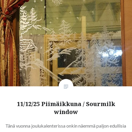
11/12/25 Piimäikkuna / Sourmilk
window
Tänä vuonna joulukalenterissa onkin näemmä paljon edullisia