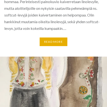
hommaa. Perinteisesti painokuvio kaiverretaan linolevylle,
mutta aloittelijoille on nykyisin saatavilla pehmeämpiä ns.
softcut-levyjä joiden kaivertaminen on helpompaa. Olin
hankkinut muutamia oikeita linolevyjä, sekä yhden softcut-
levyn, jotta voin kokeilla kumpaakin….
READ MORE