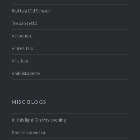
Riuttala Old School
Torpan tyttö
Varpunen
Vihreä talo
Villa Idur
Voikukkapelto
MISC BLOGS
In this light On this evening
Kansallispuvussa