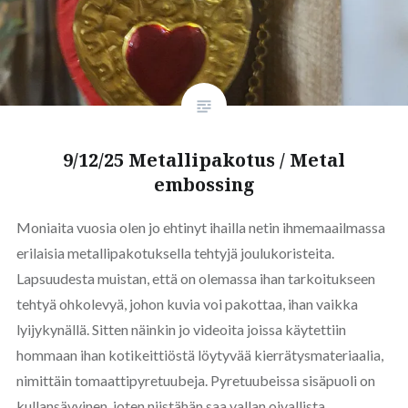
9/12/25 Metallipakotus / Metal
embossing
Moniaita vuosia olen jo ehtinyt ihailla netin ihmemaailmassa
erilaisia metallipakotuksella tehtyjä joulukoristeita.
Lapsuudesta muistan, että on olemassa ihan tarkoitukseen
tehtyä ohkolevyä, johon kuvia voi pakottaa, ihan vaikka
lyijykynällä. Sitten näinkin jo videoita joissa käytettiin
hommaan ihan kotikeittiöstä löytyvää kierrätysmateriaalia,
nimittäin tomaattipyretuubeja. Pyretuubeissa sisäpuoli on
kullansävyinen, joten niistähän saa vallan oivallista