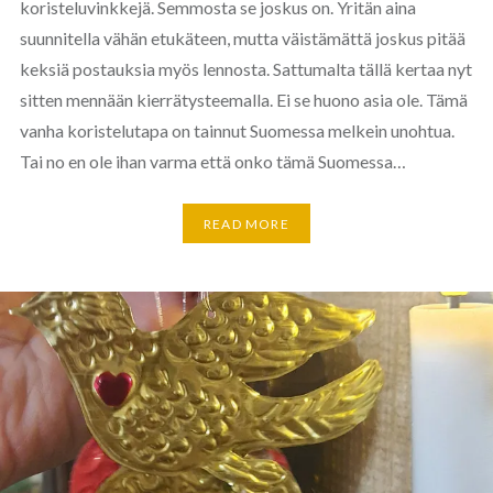
koristeluvinkkejä. Semmosta se joskus on. Yritän aina
suunnitella vähän etukäteen, mutta väistämättä joskus pitää
keksiä postauksia myös lennosta. Sattumalta tällä kertaa nyt
sitten mennään kierrätysteemalla. Ei se huono asia ole. Tämä
vanha koristelutapa on tainnut Suomessa melkein unohtua.
Tai no en ole ihan varma että onko tämä Suomessa…
READ MORE