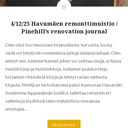
4/12/25 Havumäen remonttimuistio /
Pinehill’s renovation journal
Olen ollut tosi innoissani kirjansidonta-kurssista, koska
siellä voi tehdä niin monenlaisia juttuja laidasta laitaan. Olen
tehnyt mm. kalenterikannet johon voi vaihtaa sivuja, erilaisia
muistikirjoja ja muistivihkoja, kullannut joulukortteja,
korjannut rikkinäisiä kirjoja ja tehnyt rasian vanhasta
kirjasta. Meillä on tarkoituksena paitsi kunnostaa Havumäki
itsellemme loppuelämän kodiksi, tallettaa remontin eri
vaiheita ja löydöksiä talon mahdollista seuraavaa
omistajaa…
READ MORE