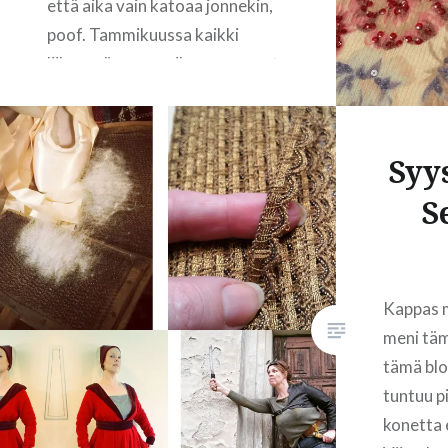
että aika vain katoaa jonnekin,
poof. Tammikuussa kaikki
liikenevä vapaa-aika on mennyt
vanhan työhuoneen
tyhjentämiseen. Isommat ja
painavammat kalusteet
Syy
muuttivat uuteen paikkaan jo
S
joulukuussa, mutta kaiken muun
tilpehöörin siirtäminen on
mennytkin sitten pidemmän
kaavan mukaan. Ikävä…
Kappas m
meni täm
tämä bl
READ MORE
tuntuu pi
konetta 