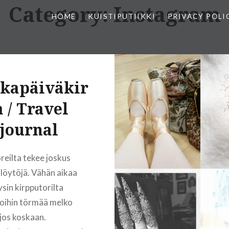
Category:
Instagram
HOME
KUISTIPUTIIKKI
PRIVACY POLI
kapäiväkir
a / Travel
journal
reilta tekee joskus
 löytöjä. Vähän aikaa
ysin kirpputorilta
joihin törmää melko
 jos koskaan.