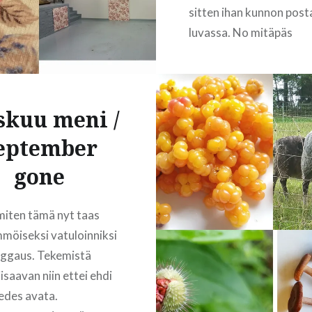
sitten ihan kunnon post
luvassa. No mitäpäs
marraskuussa? Ei nyt hi
mitään. Kävin kahdesti
kuvausmallina ja
skuu meni /
kansallispukunäytökses
jo luittekin. Loppuajasta
eptember
vain töitä ja kotona ar
gone
ompelua. Lopputulokse
ompeluhommista näette
viikon sisään. Itsestä t
iten tämä nyt taas
etten ole tehnyt…
möiseksi vatuloinniksi
oggaus. Tekemistä
isaavan niin ettei ehdi
READ MORE
edes avata.