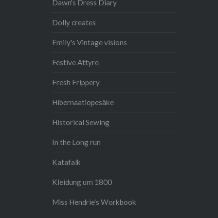
Dawn's Dress Diary
Dolly creates
Emily's Vintage visions
Festive Attyre
Fresh Frippery
Hibernaatiopesäke
Historical Sewing
In the Long run
Katafalk
Kleidung um 1800
Miss Hendrie's Workbook