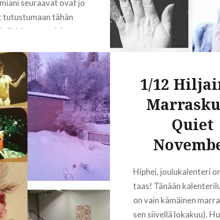
miani seuraavat ovat jo
t tutustumaan tähän
väkirjaan vuodelta
ysin sen sattumalta
vää ennen kuin siihen
 lähtöpäivämäärä,
1/12 Hilja
ätin postata
Marrasku
väkirjan instagramiin
rrallaan. Tänään ollaan
Quiet
 matkapäivässä
Novemb
n, tasan 56 vuotta
Pääset seuraamaan…
Hiphei, joulukalenteri on
taas! Tänään kalenteri
READ MORE
on vain kämäinen marra
sen siivellä lokakuu). 