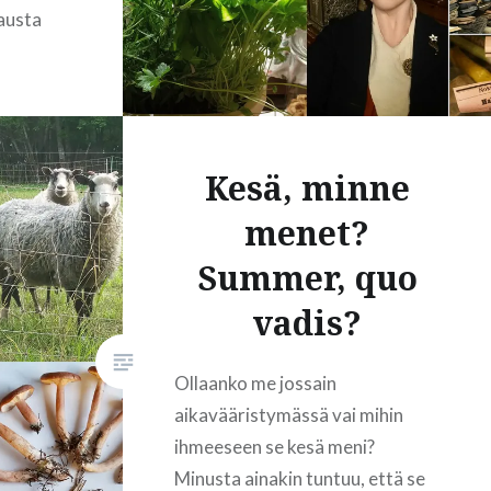
austa
rveästi
Kesä, minne
sä josta
 sitten
menet?
motonta
Summer, quo
n
 ihan
vadis?
untuu
Ollaanko me jossain
aikavääristymässä vai mihin
ihmeeseen se kesä meni?
Minusta ainakin tuntuu, että se