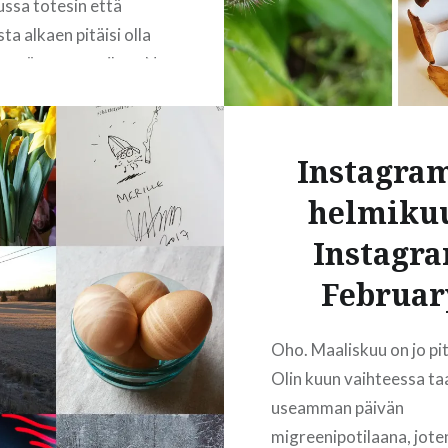
ssa totesin että
a alkaen pitäisi olla
emmän vapaa-aikaa. No
veri meni ja teloi
joten kaikki ekstra-
aloivat sitten ainakin
Instagra
ululle asti. Ei sinänsä
helmikuu
ia, mutta ylimääräiseen
un ei hirveästi ole…
Instagr
Februar
READ MORE
Oho. Maaliskuu on jo pit
Olin kuun vaihteessa ta
useamman päivän
migreenipotilaana, jote