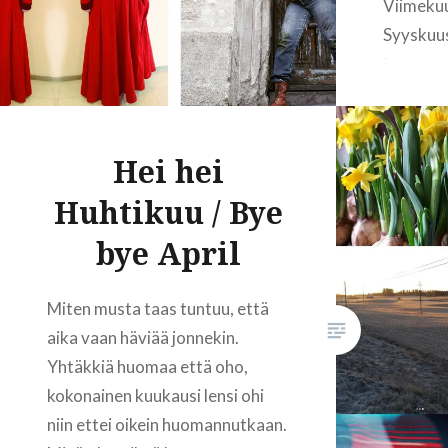
Viimekuu
Syyskuust
taas en
ei. Työka
jalkansa 
vapaat p
Hei hei
tuonne jo
Huhtikuu / Bye
huono as
puuhailu
bye April
Miten musta taas tuntuu, että
aika vaan häviää jonnekin.
Yhtäkkiä huomaa että oho,
kokonainen kuukausi lensi ohi
niin ettei oikein huomannutkaan.