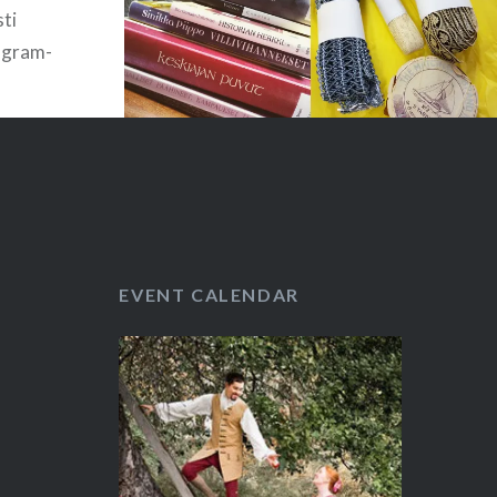
sti
tagram-
ensin
een
lkeen on
700-
ikuu on
uviin
EVENT CALENDAR
ukalla
e
li oikein