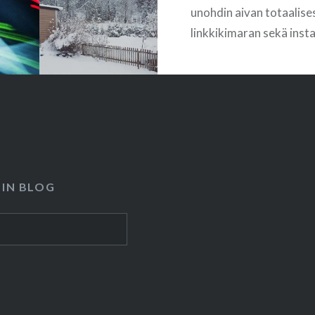
unohdin aivan totaalise
linkkikimaran sekä ins
kuvat. Puretaan sumaa 
instagramilla ja sen jälk
linkkikimaralla ja sen jä
vielä pientä raporttia 1
luvun kekkereistä. Helm
näemmä ollut hiukan
laiskanpuoleinen mitä k
 IN BLOG
tulee. Käytiin kaveripor
Ylöjärven kirjaston Jan
Austen-luennolla, joka o
mielenkiintoinen….
READ MORE