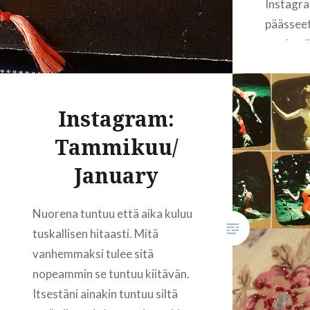
Instagra
päässee
matkapäi
1963. Lö
vain päi
merkitty
Instagram:
joten pä
Tammikuu/
matkapäi
päivä ke
January
menossa
kahdeksa
Nuorena tuntuu että aika kuluu
sitten. 
tuskallisen hitaasti. Mitä
vanhemmaksi tulee sitä
nopeammin se tuntuu kiitävän.
Itsestäni ainakin tuntuu siltä