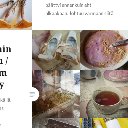
päättyi ennenkuin ehti
alkaakaan. Johtuu varmaan siitä
että olen viettänyt suurimman
osan ajasta töissä, sisätiloissa.
Isäntä väittää, että hänen
min
mielestään kesä on ollut oikein
lämmin ja aurinkoinen. Minun
 /
mielestäni se taas on ollut
am
hirveästi myöhässä ja todella
viileä. Hellemekkoja ei…
y
källä.
READ MORE
as
n