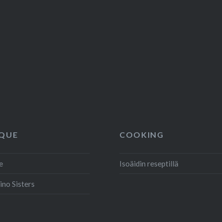
QUE
COOKING
e
Isoäidin reseptillä
ino Sisters