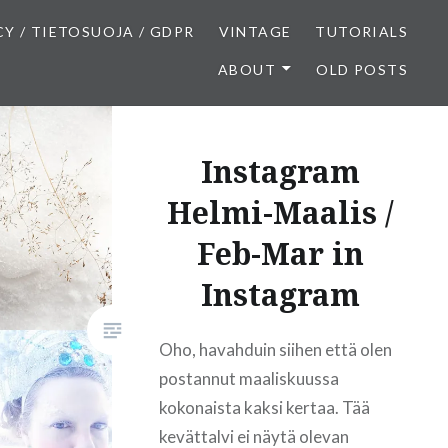
CY / TIETOSUOJA / GDPR
VINTAGE
TUTORIALS
ABOUT
OLD POSTS
Instagram
Helmi-Maalis /
Feb-Mar in
Instagram
Oho, havahduin siihen että olen
postannut maaliskuussa
kokonaista kaksi kertaa. Tää
kevättalvi ei näytä olevan