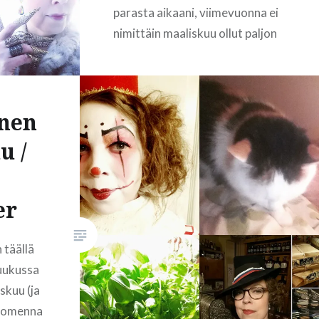
parasta aikaani, viimevuonna ei
nimittäin maaliskuu ollut paljon
sen häävimpi blogin osalta.
Kätevää kun voi blogista
tarkistaa että mitäs sitä onkaan
inen
tullut tehtyä viimevuosina. No
entäs viime kuukausina?
u /
Helmikuussa innostuin taas
uudelleen puuhaamaan Wreck
journalin kanssa, siitä kerron
er
ehkä joku…
 täällä
luukussa
READ MORE
skuu (ja
Huomenna