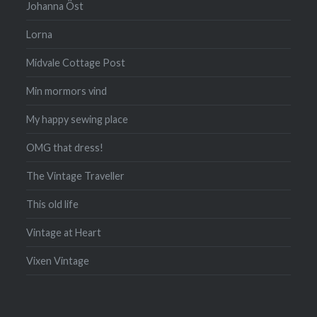
Johanna Öst
Lorna
Midvale Cottage Post
Min mormors vind
My happy sewing place
OMG that dress!
The Vintage Traveller
This old life
Vintage at Heart
Vixen Vintage