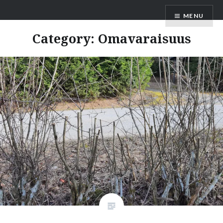
Skip
MENU
to
content
Category:
Omavaraisuus