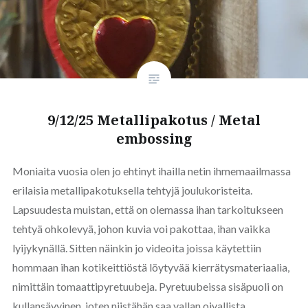
9/12/25 Metallipakotus / Metal
embossing
Moniaita vuosia olen jo ehtinyt ihailla netin ihmemaailmassa
erilaisia metallipakotuksella tehtyjä joulukoristeita.
Lapsuudesta muistan, että on olemassa ihan tarkoitukseen
tehtyä ohkolevyä, johon kuvia voi pakottaa, ihan vaikka
lyijykynällä. Sitten näinkin jo videoita joissa käytettiin
hommaan ihan kotikeittiöstä löytyvää kierrätysmateriaalia,
nimittäin tomaattipyretuubeja. Pyretuubeissa sisäpuoli on
kullansävyinen, joten niistähän saa vallan oivallista