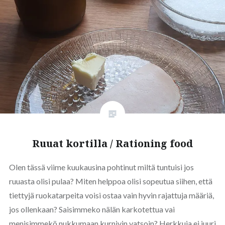
Ruuat kortilla / Rationing food
Olen tässä viime kuukausina pohtinut miltä tuntuisi jos
ruuasta olisi pulaa? Miten helppoa olisi sopeutua siihen, että
tiettyjä ruokatarpeita voisi ostaa vain hyvin rajattuja määriä,
jos ollenkaan? Saisimmeko nälän karkotettua vai
menisimmekö nukkumaan kurnivin vatsoin? Herkkuja ei juuri