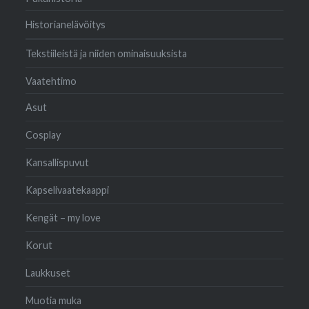
Historianelävöitys
Tekstiileistä ja niiden ominaisuuksista
Vaatehtimo
Asut
Cosplay
Kansallispuvut
Kapselivaatekaappi
Kengät – my love
Korut
Laukkuset
Muotia muka