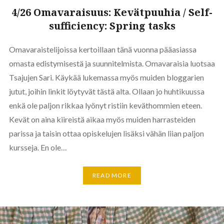
4/26 Omavaraisuus: Kevätpuuhia / Self-
sufficiency: Spring tasks
Omavaraistelijoissa kertoillaan tänä vuonna pääasiassa
omasta edistymisestä ja suunnitelmista. Omavaraisia luotsaa
Tsajujen Sari. Käykää lukemassa myös muiden bloggarien
jutut, joihin linkit löytyvät tästä alta. Ollaan jo huhtikuussa
enkä ole paljon rikkaa lyönyt ristiin keväthommien eteen.
Kevät on aina kiireistä aikaa myös muiden harrasteiden
parissa ja taisin ottaa opiskelujen lisäksi vähän liian paljon
kursseja. En ole…
READ MORE