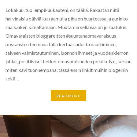
Lokakuu, tuo lempikuukauteni, on täällä. Rakastan niitä
harvinaisia päiviä kun aamulla piha on huurteessa ja aurinko
saa kaiken kimaltamaan. Muutamia sellaisia on jo saatukin.
Omavaraisten bloggareitten #suuntanaomavaraisuus
postausten teemana tällä kertaa sadosta nauttiminen,
talveen valmistautuminen, luonnon ihmeet ja vuodenkierron
juhlat, positiiviset hetket omavaraisuuden polulla. No, kerron
miten kävi tuonnempana, tässä ensin linkit muihin blogeihin
sekä…
READ MORE