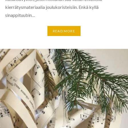
kierrätysmateriaalia joulukoristeisiin. Enkä kyllä
sinappituubin…
READ MORE