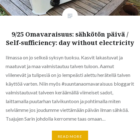
9/25 Omavaraisuus: sähkötön päivä /
Self-sufficiency: day without electricity
Ilmassa on jo selkeä syksyn tuoksu. Kasvit lakastuvat ja
maatuvat ja maa valmistautuu talven tuloon. Aamut
viilenevät ja tulipesiä on jo lempeästi alettu herätellä talven
käyttöä varten. Niin myös #suuntanaomavaraisuus bloggarit
valmistautuvat talveen keräämällä viimeiset sadot,
laittamalla puutarhan talvikuntoon ja pohtimalla miten
selviämme jos joudumme viettämään päivän ilman sähköä.
Tsajujen Sarin johdolla kerromme taas omaan…
READ MORE