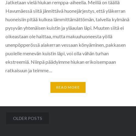
Jatketaan vielä hiukan remppa-aiheella. Meillä on täällä
Havumäessä siitä jännittävä huonejärjestys, että yläkerran
huoneisiin pitää kulkea lämmittämättömän, talvella kylmänä
pysyvän yhtenäisen kuistin ja yläaulan läpi. Muuten siitä ei
oikeastaan ole haittaa, mutta makuuhuoneesta yöllä
unenpöpperössä alakerran vessaan könyäminen, pakkasen
puolelle menevän kuistin läpi, voi olla vähän turhan
ekstreemiä. Niinpä päädyimme hiukan erikoisempaan
ratkaisuun ja teimme…
READ MORE
Posts
OLDER POSTS
navigation