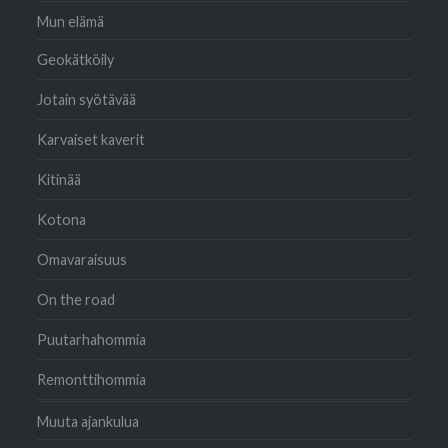
Mun elämä
Geokätköily
Jotain syötävää
Karvaiset kaverit
Kitinää
Kotona
Omavaraisuus
On the road
Puutarhahommia
Remonttihommia
Muuta ajankulua