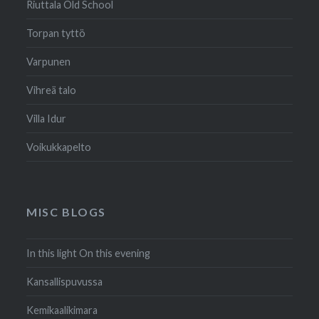
Riuttala Old School
Torpan tyttö
Varpunen
Vihreä talo
Villa Idur
Voikukkapelto
MISC BLOGS
In this light On this evening
Kansallispuvussa
Kemikaalikimara