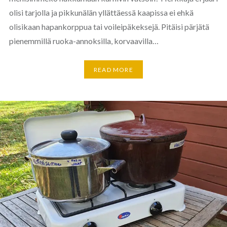
olisi tarjolla ja pikkunälän yllättäessä kaapissa ei ehkä
olisikaan hapankorppua tai voileipäkeksejä. Pitäisi pärjätä
pienemmillä ruoka-annoksilla, korvaavilla…
READ MORE