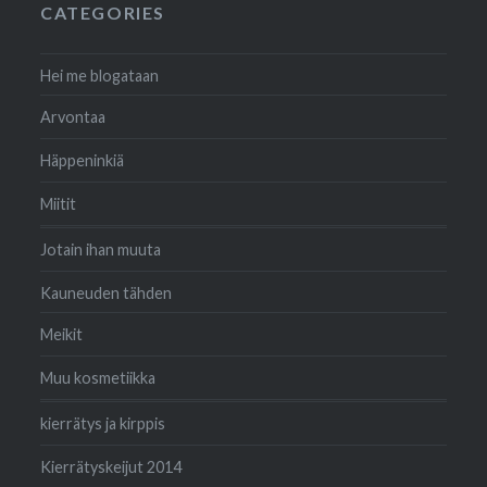
CATEGORIES
Hei me blogataan
Arvontaa
Häppeninkiä
Miitit
Jotain ihan muuta
Kauneuden tähden
Meikit
Muu kosmetiikka
kierrätys ja kirppis
Kierrätyskeijut 2014