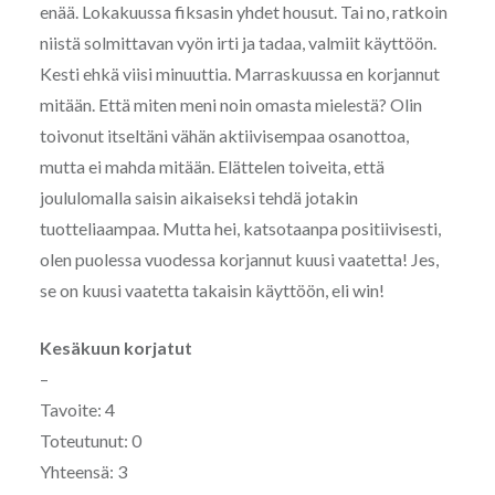
enää. Lokakuussa fiksasin yhdet housut. Tai no, ratkoin
niistä solmittavan vyön irti ja tadaa, valmiit käyttöön.
Kesti ehkä viisi minuuttia. Marraskuussa en korjannut
mitään. Että miten meni noin omasta mielestä? Olin
toivonut itseltäni vähän aktiivisempaa osanottoa,
mutta ei mahda mitään. Elättelen toiveita, että
joululomalla saisin aikaiseksi tehdä jotakin
tuotteliaampaa. Mutta hei, katsotaanpa positiivisesti,
olen puolessa vuodessa korjannut kuusi vaatetta! Jes,
se on kuusi vaatetta takaisin käyttöön, eli win!
Kesäkuun korjatut
–
Tavoite: 4
Toteutunut: 0
Yhteensä: 3