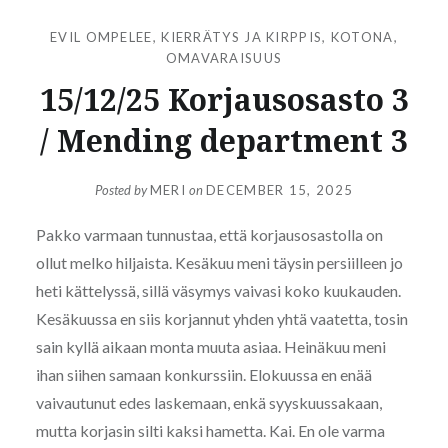
EVIL OMPELEE
,
KIERRÄTYS JA KIRPPIS
,
KOTONA
,
OMAVARAISUUS
15/12/25 Korjausosasto 3
/ Mending department 3
Posted by
MERI
on
DECEMBER 15, 2025
Pakko varmaan tunnustaa, että korjausosastolla on
ollut melko hiljaista. Kesäkuu meni täysin persiilleen jo
heti kättelyssä, sillä väsymys vaivasi koko kuukauden.
Kesäkuussa en siis korjannut yhden yhtä vaatetta, tosin
sain kyllä aikaan monta muuta asiaa. Heinäkuu meni
ihan siihen samaan konkurssiin. Elokuussa en enää
vaivautunut edes laskemaan, enkä syyskuussakaan,
mutta korjasin silti kaksi hametta. Kai. En ole varma