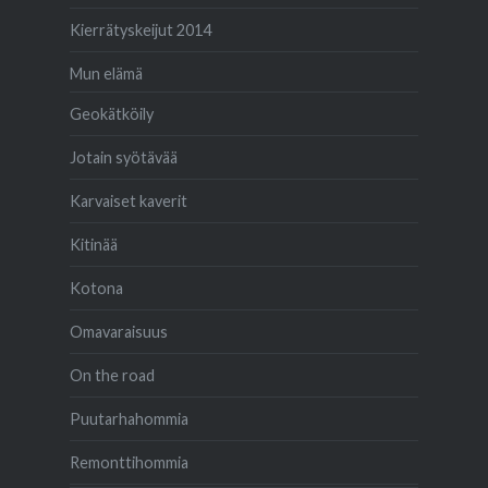
Kierrätyskeijut 2014
Mun elämä
Geokätköily
Jotain syötävää
Karvaiset kaverit
Kitinää
Kotona
Omavaraisuus
On the road
Puutarhahommia
Remonttihommia