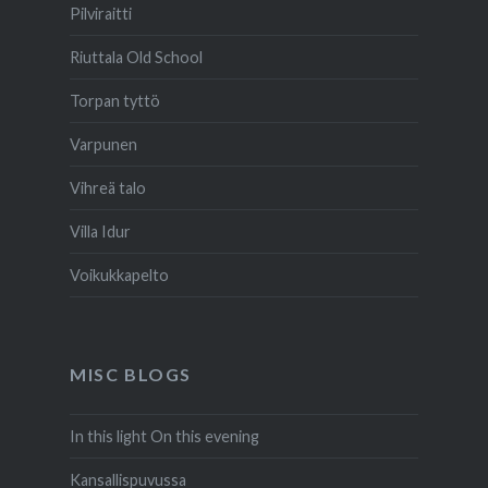
Pilviraitti
Riuttala Old School
Torpan tyttö
Varpunen
Vihreä talo
Villa Idur
Voikukkapelto
MISC BLOGS
In this light On this evening
Kansallispuvussa