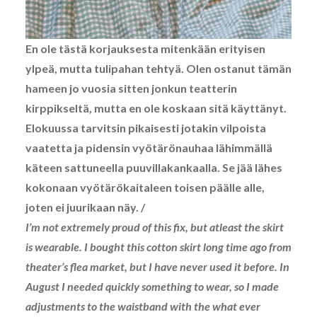
En ole tästä korjauksesta mitenkään erityisen
ylpeä, mutta tulipahan tehtyä. Olen ostanut tämän
hameen jo vuosia sitten jonkun teatterin
kirppikseltä, mutta en ole koskaan sitä käyttänyt.
Elokuussa tarvitsin pikaisesti jotakin vilpoista
vaatetta ja pidensin vyötärönauhaa lähimmällä
käteen sattuneella puuvillakankaalla. Se jää lähes
kokonaan vyötärökaitaleen toisen päälle alle,
joten ei juurikaan näy. /
I’m not extremely proud of this fix, but atleast the skirt
is wearable. I bought this cotton skirt long time ago from
theater’s flea market, but I have never used it before. In
August I needed quickly something to wear, so I made
adjustments to the waistband with the what ever