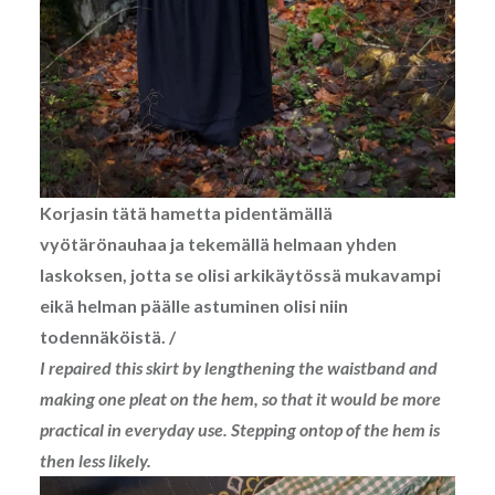
Korjasin tätä hametta pidentämällä
vyötärönauhaa ja tekemällä helmaan yhden
laskoksen, jotta se olisi arkikäytössä mukavampi
eikä helman päälle astuminen olisi niin
todennäköistä. /
I repaired this skirt by lengthening the waistband and
making one pleat on the hem, so that it would be more
practical in everyday use. Stepping ontop of the hem is
then less likely.