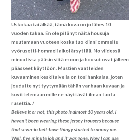
Uskokaa tai älkää, tämä kuva on jo lähes 10
vuoden takaa. En ole pitänyt näitä housuja
muutamaan vuoteen koska tuo kiinni ommeltu
vyörusetti-hommeli alkoi ärsyttää. No viidessä
minuutissa pääsin siitä eroon ja housut ovat jälleen
päässeet käyttöön. Mustien vaatteiden
kuvaaminen keskitalvella on tosi hankalaa, joten
joudutte nyt tyytymään tähän vanhaan kuvaan ja
kuvittelemaan mille ne näyttävät ilman tuota
rusettia. /
Believe it or not, this photo is almost 10 years old. I
haven’t been wearing these jersey trousers because
that sewn-in belt-bow-thingy started to annoy me.
Well, five minute job and it was gone. Now I can use