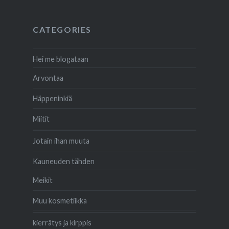
CATEGORIES
Hei me blogataan
Arvontaa
Häppeninkiä
Miitit
Jotain ihan muuta
Kauneuden tähden
Meikit
Muu kosmetiikka
kierrätys ja kirppis