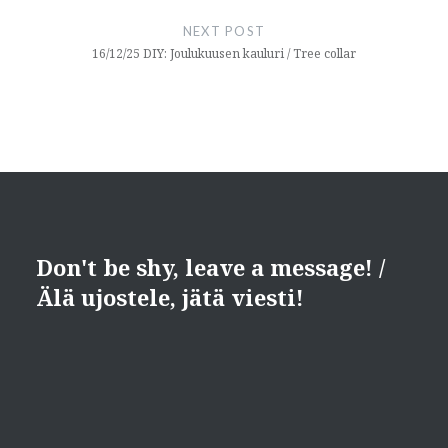
NEXT POST
16/12/25 DIY: Joulukuusen kauluri / Tree collar
Don't be shy, leave a message! /
Älä ujostele, jätä viesti!