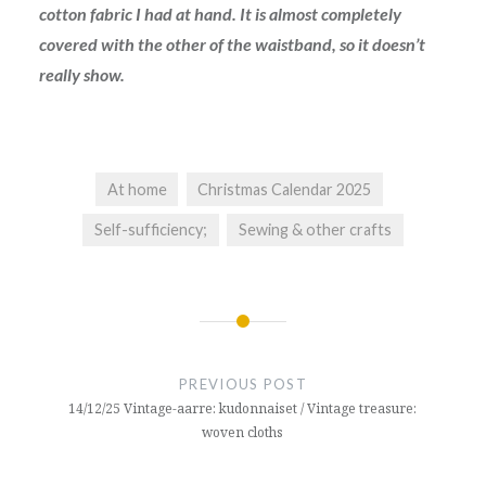
cotton fabric I had at hand. It is almost completely
covered with the other of the waistband, so it doesn’t
really show.
At home
Christmas Calendar 2025
Self-sufficiency;
Sewing & other crafts
Post
navigation
PREVIOUS POST
14/12/25 Vintage-aarre: kudonnaiset / Vintage treasure:
woven cloths