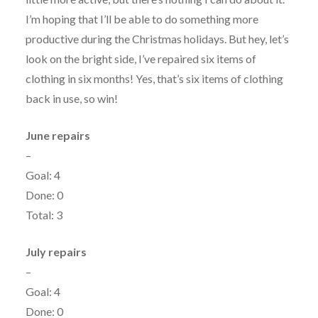
I’m hoping that I’ll be able to do something more
productive during the Christmas holidays. But hey, let’s
look on the bright side, I’ve repaired six items of
clothing in six months! Yes, that’s six items of clothing
back in use, so win!
June repairs
–
Goal: 4
Done: 0
Total: 3
July
repairs
–
Goal: 4
Done: 0