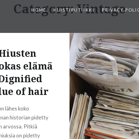
Category:
Vintage
HOME
KUISTIPUTIIKKI
PRIVACY POLI
Hiusten
okas elämä
 Dignified
lue of hair
on lähes koko
nan historian pidetty
n arvossa. Pitkiä
 hiuksia on pidetty