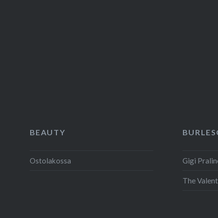
puutarhat https://sarinpuutarhat.blogspot.com/2025/
ruokaa-ja-rohtoja.htmlOma
tupa ja
tontti https://omatupajatontti.blogspot.com/2025/0
viikko.htmlPilkkeitä
Pilpalasta https://pilkkeitapilpalasta.blogspot.com/
omavaraisuus-heinakuu-
2025.html…
BEAUTY
BURLES
READ MORE
Ostolakossa
Gigi Pralin
The Valent