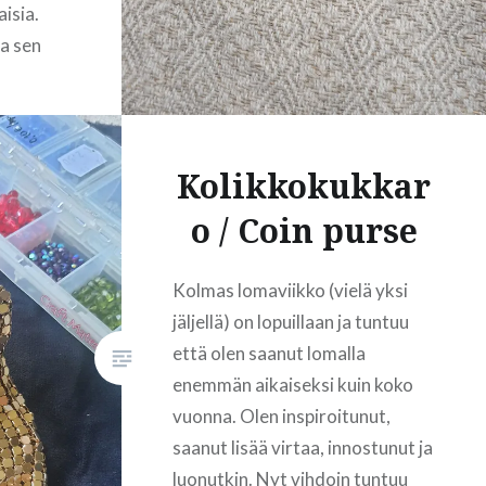
isia.
READ MORE
ja sen
i
ten
illosta.
u käsin
Kolikkokukkar
dottu
o / Coin purse
sen
eltä
Kolmas lomaviikko (vielä yksi
i myös
jäljellä) on lopuillaan ja tuntuu
leistä.
että olen saanut lomalla
itä
enemmän aikaiseksi kuin koko
n tähän
vuonna. Olen inspiroitunut,
kkejani.
saanut lisää virtaa, innostunut ja
luonutkin. Nyt vihdoin tuntuu