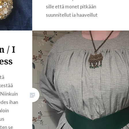
sille että monet pitkään
suunnitellut ja haaveillut
projektit voisivat toteutua.
Remonttikin on edennyt, mutta
siitä postaan erikseen
 / I
myöhemmin. Olen joskus ehkä
10-15 vuotta sitten ostanut
ess
Tampereelta…
ttä
 kestää
READ MORE
 Niinkuin
edes ihan
aloin
kus
tten se