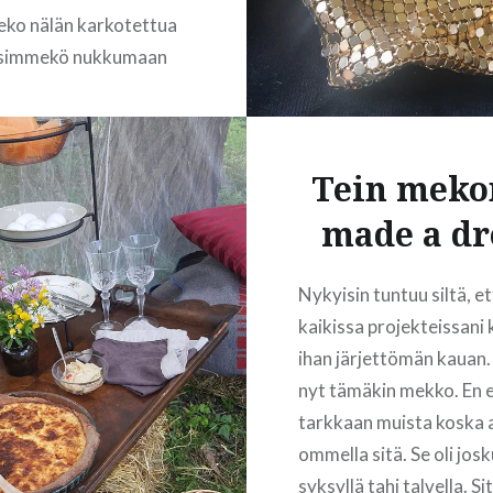
ko nälän karkotettua
READ MORE
isimmekö nukkumaan
 vatsoin? Herkkuja ei
si tarjolla ja pikkunälän
ssä kaapissa ei ehkä
Tein mekon
n hapankorppua tai
eksejä. Pitäisi pärjätä
made a dr
llä ruoka-annoksilla,
lla…
Nykyisin tuntuu siltä, e
kaikissa projekteissani
ihan järjettömän kauan.
READ MORE
nyt tämäkin mekko. En 
tarkkaan muista koska 
ommella sitä. Se oli jos
syksyllä tahi talvella. Si