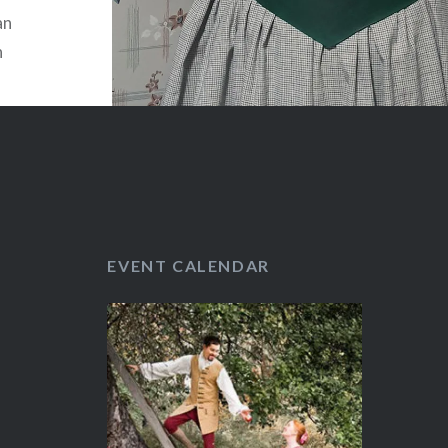
an
n
ja
yt alkoi
pumaan
 pyykkiä,
EVENT CALENDAR