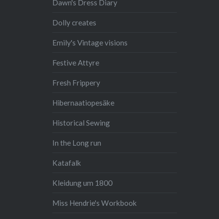
Dawn's Dress Diary
Dolly creates
Emily's Vintage visions
Festive Attyre
Fresh Frippery
Hibernaatiopesäke
Historical Sewing
In the Long run
Katafalk
Kleidung um 1800
Miss Hendrie's Workbook