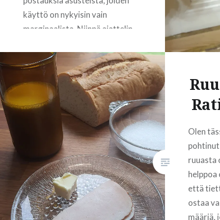
postauksia asusteista, joiden
käyttö on nykyisin vain
marginaalista. Niinpä ajattelin
nyt kertoa teille vähän
sukkanauhoista. Nykyisin
sukkanauhan voi oikeastaan
Ruua
nähdä käytössä ainoastaan
Rat
hääpäivänä, jolloin morsiamella
saattaa olla koristeellinen
kuminauha-sukkanauha
Olen täs
jalassaan. Sukkanauhan
pohtinut 
tarkoitus on siis nykyisin lähes
ruuasta 
yksinomaan esteettinen ja
helppoa o
sukkanauhan riisuminen ja
että tiet
heitto on hääjuhlan
ostaa va
ohjelmanumero siinä missä
määriä, 