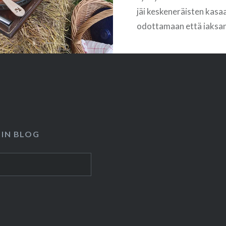
jäi keskeneräisten kasa
odottamaan että jaksa
kaavoittaa siihen hihat 
viimeistellä pääntien. N
kaapista vaatteet lop
kun en ole ehtinyt pestä
joten…
 IN BLOG
READ MORE
 https://www.omavarainen.fi/l/heinakuu2025/