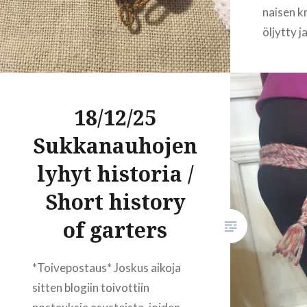
naisen k
öljytty j
saamisek
arvoiset
ovat saa
18/12/25
kokonaan
Joinakin
Sukkanauhojen
kampauks
lyhyt historia /
tärkeitä,
kalliita 
Short history
of garters
*Toivepostaus* Joskus aikoja
sitten blogiin toivottiin