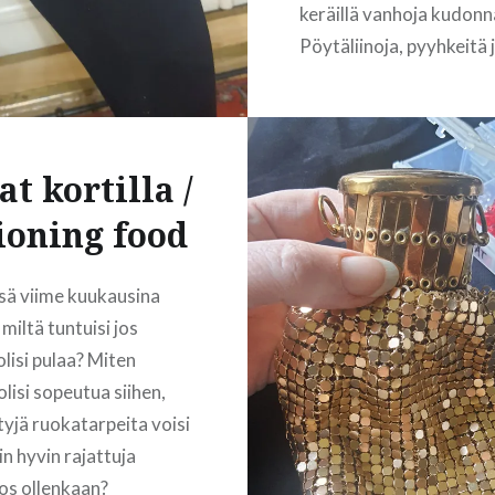
keräillä vanhoja kudonna
Pöytäliinoja, pyyhkeitä 
sellaista. Nautin kovast
pellavaisten kudonnais
tunnusta ja himmeästä ki
Vielä jos kohdalle sattu
t kortilla /
kehrätystä langasta ku
ioning food
tekstiili, nappaan sellai
takuuvarmasti kirppiks
sä viime kuukausina
matkaan. Pidän kovast
miltä tuntuisi jos
käsin kirjailluista tekstii
olisi pulaa? Miten
Varastoistani löytyy nä
lisi sopeutua siihen,
melko paljon, joten ota
tyjä ruokatarpeita voisi
nyt vain muutamia suosi
in hyvin rajattuja
Pellava on jotenkin…
jos ollenkaan?