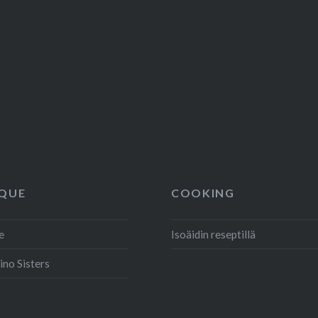
07/tahkalaventeli-
7/tapahtumarikas-
2025/07/suuntana-
QUE
COOKING
e
Isoäidin reseptillä
ino Sisters