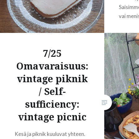
hääkimpunkin…
Saisimme
vai men
kurnivin
READ MORE
juuri oli
yllättäe
7/25
olisikaa
voileipäk
Omavaraisuus:
pienemmi
vintage piknik
korvaavi
/ Self-
sufficiency:
vintage picnic
Kesä ja piknik kuuluvat yhteen.