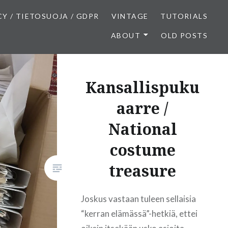
CY / TIETOSUOJA / GDPR
VINTAGE
TUTORIALS
ABOUT
OLD POSTS
Kansallispuku
aarre /
National
costume
treasure
Joskus vastaan tuleen sellaisia
“kerran elämässä”-hetkiä, ettei