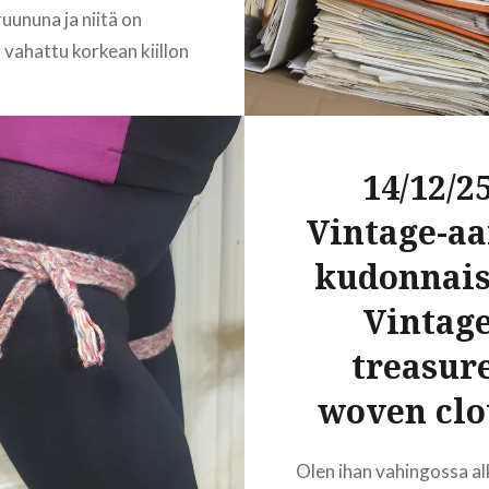
ruununa ja niitä on
a vahattu korkean kiillon
si. Toisaalta korkea-
 henkilöt esim. faaraot,
ttaneet ajella hiukset
14/12/2
 pois arvonsa merkiksi.
 aikoina näyttävät
Vintage-aa
et ovat olleet niin
kudonnais
 että niistä on tullut
ylläpitää ja on…
Vintag
treasure
READ MORE
woven clo
Olen ihan vahingossa a