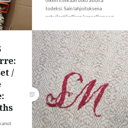
oikein itsekään usko asioita
todeksi. Sain lahjoituksena
pahvilaatikollisen kansallispuvun
ohjeita ja kaavoja, jotka olivat
menossa roskiin. Sattumoisin
satuin oikeaan paikkaan oikeaan
5
aikaan, joten minulta vienosti
rre:
tiedusteltiin olisinko
kiinnostunut näistä.
et /
Lahjoittajalla ei ollut näihin
e
mitään asiantuntijuutta tai
käyttöä, mutta arastelivat
:
heittää pois kysymättä
ths
keneltäkään. Minä sanoin kiitos
ja lahjoittaja…
lkanut