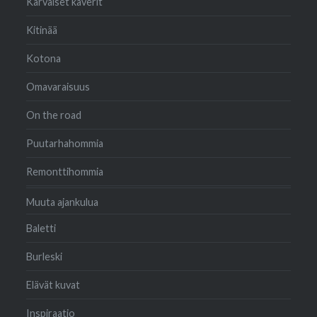
Karvaiset kaverit
Kitinää
Kotona
Omavaraisuus
On the road
Puutarhahommia
Remonttihommia
Muuta ajankulua
Baletti
Burleski
Elävät kuvat
Inspiraatio