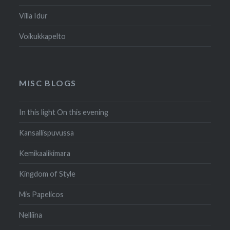
Villa Idur
Voikukkapelto
MISC BLOGS
In this light On this evening
Kansallispuvussa
Kemikaalikimara
Kingdom of Style
Mis Papelicos
Nelliina