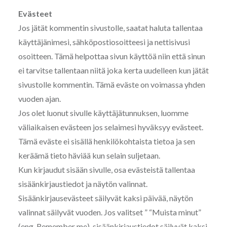
Evästeet
Jos jätät kommentin sivustolle, saatat haluta tallentaa
käyttäjänimesi, sähköpostiosoitteesi ja nettisivusi
osoitteen. Tämä helpottaa sivun käyttöä niin että sinun
ei tarvitse tallentaan niitä joka kerta uudelleen kun jätät
sivustolle kommentin. Tämä eväste on voimassa yhden
vuoden ajan.
Jos olet luonut sivulle käyttäjätunnuksen, luomme
väliaikaisen evästeen jos selaimesi hyväksyy evästeet.
Tämä eväste ei sisällä henkilökohtaista tietoa ja sen
keräämä tieto häviää kun selain suljetaan.
Kun kirjaudut sisään sivulle, osa evästeistä tallentaa
sisäänkirjaustiedot ja näytön valinnat.
Sisäänkirjausevästeet säilyvät kaksi päivää, näytön
valinnat säilyvät vuoden. Jos valitset ” “Muista minut”
(eng. Remember me), sisäänkirjaustiedot säilyvät kaksi