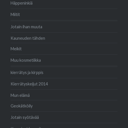
Häppeninkiä
Miitit
Jotain ihan muuta
Kauneuden tähden
Meikit
Muu kosmetiikka
kierrätys ja kirppis
Kierrätyskeijut 2014
Mun elämä
Geokätköily
Jotain syötävää