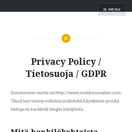
Skip
MENU
to
content
Privacy Policy /
Tietosuoja / GDPR
Sivustomme osoite on http://www.evildressmaker.com.
Tässä kerromme millaisia eväisteitä käytämme ja mitä
tietoja ne keräävät blogin kävijöistä.
Mitä henkilökohtaista