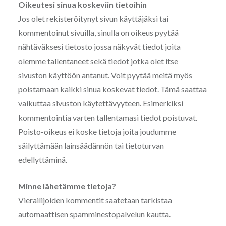
Oikeutesi sinua koskeviin tietoihin
Jos olet rekisteröitynyt sivun käyttäjäksi tai
kommentoinut sivuilla, sinulla on oikeus pyytää
nähtäväksesi tietosto jossa näkyvät tiedot joita
olemme tallentaneet sekä tiedot jotka olet itse
sivuston käyttöön antanut. Voit pyytää meitä myös
poistamaan kaikki sinua koskevat tiedot. Tämä saattaa
vaikuttaa sivuston käytettävyyteen. Esimerkiksi
kommentointia varten tallentamasi tiedot poistuvat.
Poisto-oikeus ei koske tietoja joita joudumme
säilyttämään lainsäädännön tai tietoturvan
edellyttäminä.
Minne lähetämme tietoja?
Vierailijoiden kommentit saatetaan tarkistaa
automaattisen spamminestopalvelun kautta.