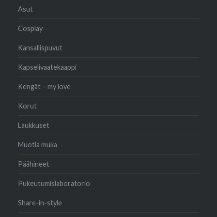
Asut
Cosplay
Kansallispuvut
Kapselivaatekaappi
Kengät – my love
Korut
Laukkuset
Muotia muka
Päähineet
Pukeutumislaboratorio
Share-in-style