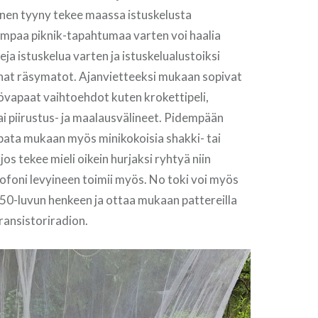
kunen tyyny tekee maassa istuskelusta
paa piknik-tapahtumaa varten voi haalia
leja istuskelua varten ja istuskelualustoiksi
at räsymatot. Ajanvietteeksi mukaan sopivat
övapaat vaihtoehdot kuten krokettipeli,
 tai piirustus- ja maalausvälineet. Pidempään
pata mukaan myös minikokoisia shakki- tai
jos tekee mieli oikein hurjaksi ryhtyä niin
foni levyineen toimii myös. No toki voi myös
50-luvun henkeen ja ottaa mukaan pattereilla
ransistoriradion.