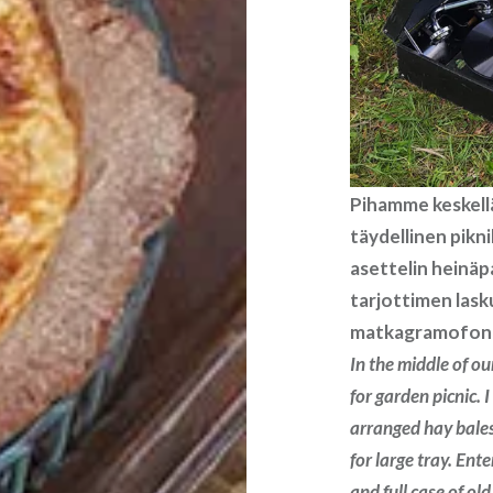
Pihamme keskellä 
täydellinen pikn
asettelin heinäpa
tarjottimen lask
matkagramofoni j
In the middle of ou
for garden picnic.
arranged hay bales 
for large tray. En
and full case of old