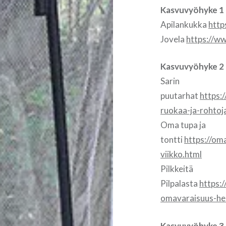
Kasvuvyöhyke 1
Apilankukka
http
Jovela
https://w
Kasvuvyöhyke 2
Sarin
puutarhat
https:
ruokaa-ja-rohtoj
Oma tupa ja
tontti
https://om
viikko.html
Pilkkeitä
Pilpalasta
https:
omavaraisuus-he
Kasvuvyöhyke 3