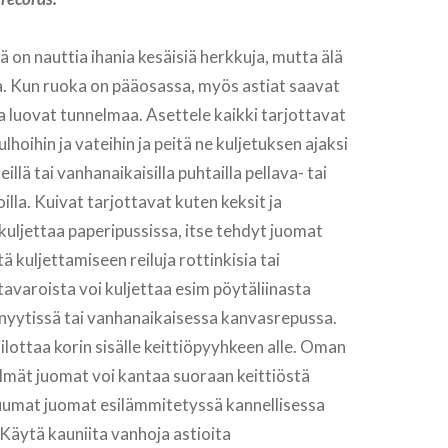
tä on nauttia ihania kesäisiä herkkuja, mutta älä
. Kun ruoka on pääosassa, myös astiat saavat
a luovat tunnelmaa. Asettele kaikki tarjottavat
lhoihin ja vateihin ja peitä ne kuljetuksen ajaksi
llä tai vanhanaikaisilla puhtailla pellava- tai
oilla. Kuivat tarjottavat kuten keksit ja
 kuljettaa paperipussissa, itse tehdyt juomat
tä kuljettamiseen reiluja rottinkisia tai
tavaroista voi kuljettaa esim pöytäliinasta
nyytissä tai vanhanaikaisessa kanvasrepussa.
ilottaa korin sisälle keittiöpyyhkeen alle. Oman
kylmät juomat voi kantaa suoraan keittiöstä
kuumat juomat esilämmitetyssä kannellisessa
 Käytä kauniita vanhoja astioita