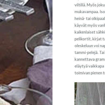
viltillä. Myös jo
mukavampaa. Isom
heinä- tai olkipaa
käyvät myös vanh
kaikenlaiset sähk
pelikortit, kirjat
oleskeluun voi na
tammi-pelejä. Tai 
kannettava gramo
eläytyä vaikkapa 
toimivan pienen t