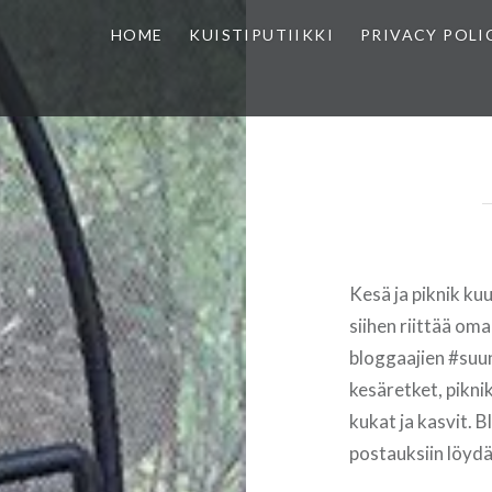
HOME
KUISTIPUTIIKKI
PRIVACY POLI
Kesä ja piknik kuu
siihen riittää o
bloggaajien #su
kesäretket, piknik
kukat ja kasvit. 
postauksiin löydät