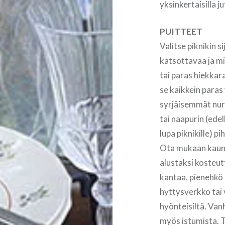
yksinkertaisilla j
PUITTEET
Valitse piknikin 
katsottavaa ja mi
tai paras hiekkar
se kaikkein paras
syrjäisemmät nu
tai naapurin (edel
lupa piknikille) p
Ota mukaan kauniit
alustaksi kosteut
kantaa, pienehkö 
hyttysverkko tai 
hyönteisiltä. Van
myös istumista. 