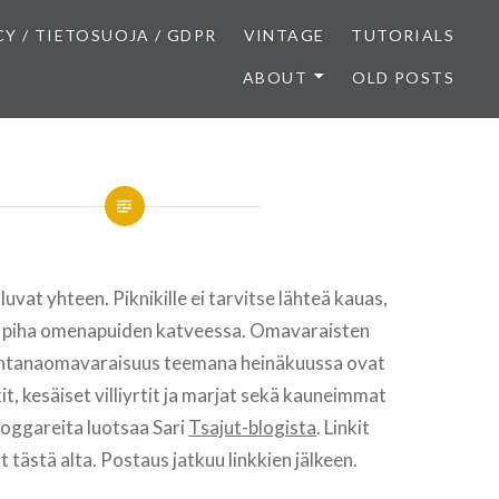
CY / TIETOSUOJA / GDPR
VINTAGE
TUTORIALS
ABOUT
OLD POSTS
luvat yhteen. Piknikille ei tarvitse lähteä kauas,
ma piha omenapuiden katveessa. Omavaraisten
untanaomavaraisuus teemana heinäkuussa ovat
it, kesäiset villiyrtit ja marjat sekä kauneimmat
Bloggareita luotsaa Sari
Tsajut-blogista
. Linkit
 tästä alta. Postaus jatkuu linkkien jälkeen.