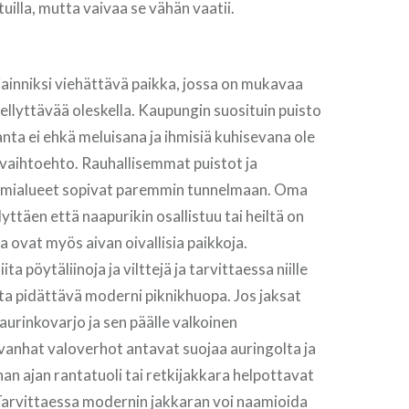
utuilla, mutta vaivaa se vähän vaatii.
sijainniksi viehättävä paikka, jossa on mukavaa
ellyttävää oleskella. Kaupungin suosituin puisto
anta ei ehkä meluisana ja ihmisiä kuhisevana ole
 vaihtoehto. Rauhallisemmat puistot ja
rmialueet sopivat paremmin tunnelmaan. Oma
lyttäen että naapurikin osallistuu tai heiltä on
iha ovat myös aivan oivallisia paikkoja.
a pöytäliinoja ja vilttejä ja tarvittaessa niille
ta pidättävä moderni piknikhuopa. Jos jaksat
aurinkovarjo ja sen päälle valkoinen
vanhat valoverhot antavat suojaa auringolta ja
han ajan rantatuoli tai retkijakkara helpottavat
Tarvittaessa modernin jakkaran voi naamioida