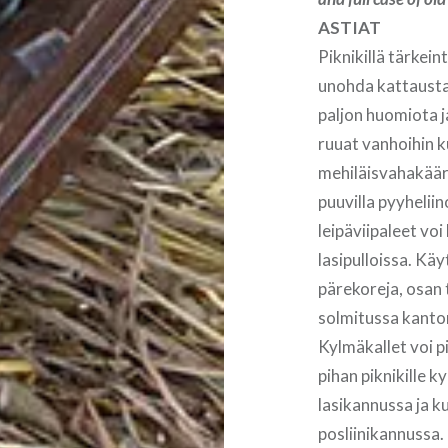
ASTIAT
Piknikillä tärkein
unohda kattausta
paljon huomiota j
ruuat vanhoihin ku
mehiläisvahakäärei
puuvilla pyyheliin
leipäviipaleet voi
lasipulloissa. Käy
pärekoreja, osan 
solmitussa kanto
Kylmäkallet voi pi
pihan piknikille 
lasikannussa ja 
posliinikannussa.