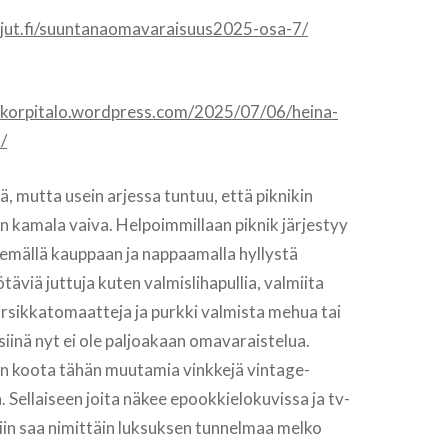
sajut.fi/suuntanaomavaraisuus2025-osa-7/
//korpitalo.wordpress.com/2025/07/06/heina-
/
ä, mutta usein arjessa tuntuu, että piknikin
n kamala vaiva. Helpoimmillaan piknik järjestyy
mällä kauppaan ja nappaamalla hyllystä
täviä juttuja kuten valmislihapullia, valmiita
kirsikkatomaatteja ja purkki valmista mehua tai
siinä nyt ei ole paljoakaan omavaraistelua.
kin koota tähän muutamia vinkkejä vintage-
n. Sellaiseen joita näkee epookkielokuvissa ja tv-
kiin saa nimittäin luksuksen tunnelmaa melko