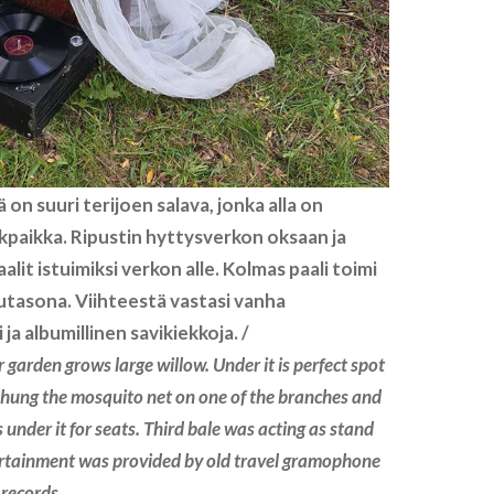
on suuri terijoen salava, jonka alla on
ikpaikka. Ripustin hyttysverkon oksaan ja
alit istuimiksi verkon alle. Kolmas paali toimi
utasona. Viihteestä vastasi vanha
a albumillinen savikiekkoja. /
r garden grows large willow. Under it is perfect spot
 I hung the mosquito net on one of the branches and
under it for seats. Third bale was acting as stand
tertainment was provided by old travel gramophone
 records.