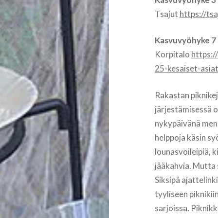
Tsajut
https://t
Kasvuvyöhyke 7
Korpitalo
https:
25-kesaiset-asiat
Rakastan piknikej
järjestämisessä o
nykypäivänä mene
helppoja käsin syö
lounasvoileipiä, 
jääkahvia. Mutta 
Siksipä ajattelin
tyyliseen piknikii
sarjoissa. Piknik