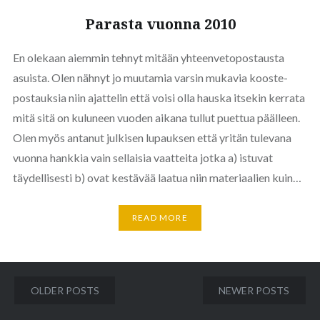
Parasta vuonna 2010
En olekaan aiemmin tehnyt mitään yhteenvetopostausta
asuista. Olen nähnyt jo muutamia varsin mukavia kooste-
postauksia niin ajattelin että voisi olla hauska itsekin kerrata
mitä sitä on kuluneen vuoden aikana tullut puettua päälleen.
Olen myös antanut julkisen lupauksen että yritän tulevana
vuonna hankkia vain sellaisia vaatteita jotka a) istuvat
täydellisesti b) ovat kestävää laatua niin materiaalien kuin…
READ MORE
Posts
OLDER POSTS
NEWER POSTS
navigation