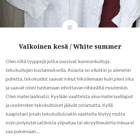
Valkoinen kesä / White summer
Olen niitä tyyppejä jotka suosivat luonnonkuituja
tekokuitujen kustannuksella. Asiasta on ollutkin jo aiemmin
puhetta, tekokuidut saavat minut hikoilemaan kuin pieni sika
ja saavat oloni tuntumaan inhottavan nihkeältä muutenkin.
Olen materiaalinatsi. Kyylään vaatteista aina materiaalilaput
ja useinmiten tekokuituiset jäävät ostamatta. Kyllä
kaapistani jotain tekokuituisiakin vaatteita löytyy mutta
esim polyestersatiinista yöpaitaa tai akryylineuletta minua ei
saa pukemaan…