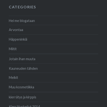
CATEGORIES
Hei me blogataan
Arvontaa
Häppeninkiä
Miitit
Jotain ihan muuta
Kauneuden tähden
Meikit
Muu kosmetiikka
kierrätys ja kirppis
Kierrätyskeijut 2014