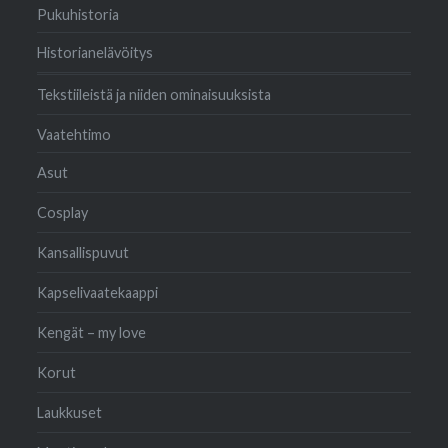
Pukuhistoria
Historianelävöitys
Tekstiileistä ja niiden ominaisuuksista
Vaatehtimo
Asut
Cosplay
Kansallispuvut
Kapselivaatekaappi
Kengät – my love
Korut
Laukkuset