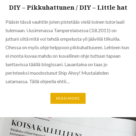
DIY – Pikkuhattunen / DIY – Little hat
Pääsin tässä vauhtiin joten pistetääs vielä toinen tutoriaali
tulemaan. Uusimmassa Tamperelaisessa (3.8.2011) on
juttuni siitä mitä voi tehdä ompelusta yli jäävillä tilkuilla.
Ohessa on myös ohje helppoon pikkuhattuseen. Lehteen kun
ei monta kuvaa mahdu on kuvallinen ohje tuttuun tapaan
luettavissa täällä blogissani. Lauantaina on taas jo
perinteeksi muodostunut Ship Ahoy! Mustalahden
satamassa. Tällä ohjeella ehtii…
READ MORE