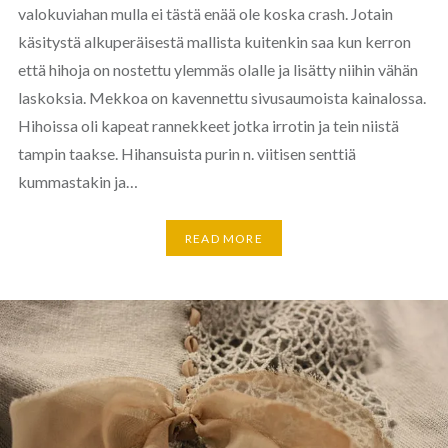
valokuviahan mulla ei tästä enää ole koska crash. Jotain
käsitystä alkuperäisestä mallista kuitenkin saa kun kerron
että hihoja on nostettu ylemmäs olalle ja lisätty niihin vähän
laskoksia. Mekkoa on kavennettu sivusaumoista kainalossa.
Hihoissa oli kapeat rannekkeet jotka irrotin ja tein niistä
tampin taakse. Hihansuista purin n. viitisen senttiä
kummastakin ja…
READ MORE