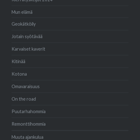
Mun elämä
Geokätköily
Jotain syötävää
Karvaiset kaverit
Kitinää
Kotona
Omavaraisuus
On the road
Puutarhahommia
Remonttihommia
Muuta ajankulua