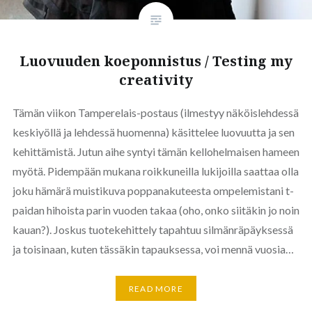
Luovuuden koeponnistus / Testing my
creativity
Tämän viikon Tamperelais-postaus (ilmestyy näköislehdessä
keskiyöllä ja lehdessä huomenna) käsittelee luovuutta ja sen
kehittämistä. Jutun aihe syntyi tämän kellohelmaisen hameen
myötä. Pidempään mukana roikkuneilla lukijoilla saattaa olla
joku hämärä muistikuva poppanakuteesta ompelemistani t-
paidan hihoista parin vuoden takaa (oho, onko siitäkin jo noin
kauan?). Joskus tuotekehittely tapahtuu silmänräpäyksessä
ja toisinaan, kuten tässäkin tapauksessa, voi mennä vuosia…
READ MORE