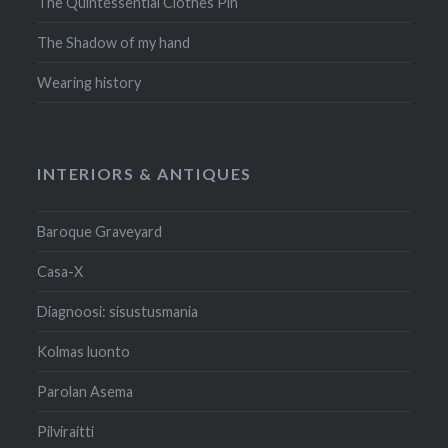
The Quintessential Clothes Pin
The Shadow of my hand
Wearing history
INTERIORS & ANTIQUES
Baroque Graveyard
Casa-X
Diagnoosi: sisustusmania
Kolmas luonto
Parolan Asema
Pilviraitti