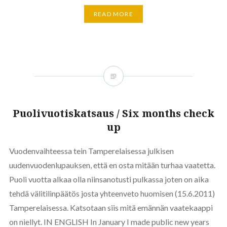
READ MORE
Puolivuotiskatsaus / Six months check
up
Vuodenvaihteessa tein Tamperelaisessa julkisen
uudenvuodenlupauksen, että en osta mitään turhaa vaatetta.
Puoli vuotta alkaa olla niinsanotusti pulkassa joten on aika
tehdä välitilinpäätös josta yhteenveto huomisen (15.6.2011)
Tamperelaisessa. Katsotaan siis mitä emännän vaatekaappi
on niellyt. IN ENGLISH In January I made public new years