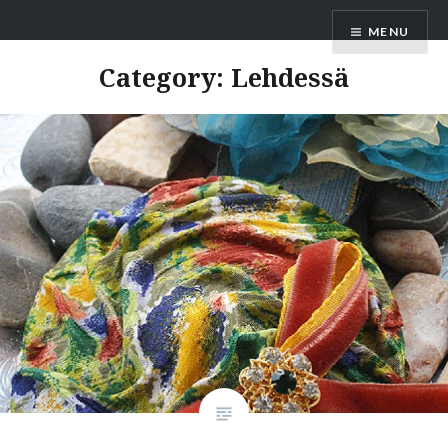
Skip
MENU
to
content
Category:
Lehdessä