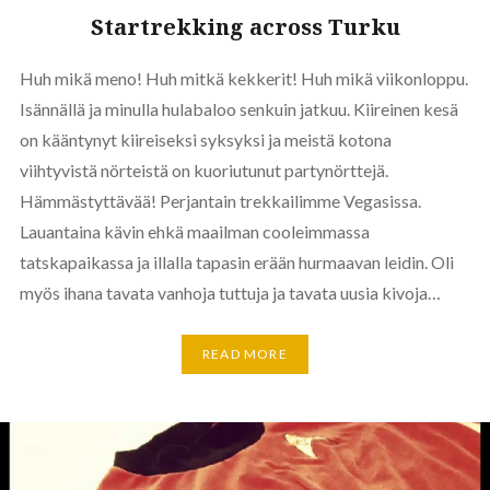
Startrekking across Turku
Huh mikä meno! Huh mitkä kekkerit! Huh mikä viikonloppu.
Isännällä ja minulla hulabaloo senkuin jatkuu. Kiireinen kesä
on kääntynyt kiireiseksi syksyksi ja meistä kotona
viihtyvistä nörteistä on kuoriutunut partynörttejä.
Hämmästyttävää! Perjantain trekkailimme Vegasissa.
Lauantaina kävin ehkä maailman cooleimmassa
tatskapaikassa ja illalla tapasin erään hurmaavan leidin. Oli
myös ihana tavata vanhoja tuttuja ja tavata uusia kivoja…
READ MORE