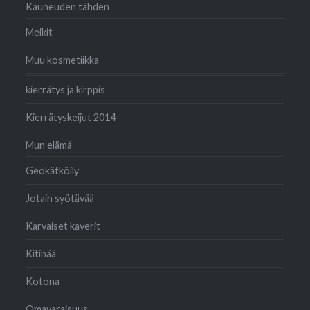
Kauneuden tähden
Meikit
Muu kosmetiikka
kierrätys ja kirppis
Kierrätyskeijut 2014
Mun elämä
Geokätköily
Jotain syötävää
Karvaiset kaverit
Kitinää
Kotona
Omavaraisuus