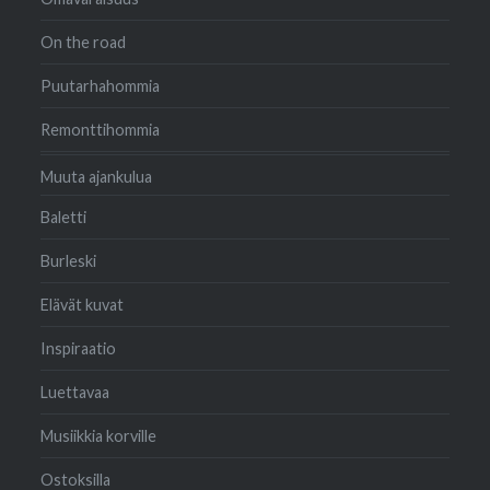
On the road
Puutarhahommia
Remonttihommia
Muuta ajankulua
Baletti
Burleski
Elävät kuvat
Inspiraatio
Luettavaa
Musiikkia korville
Ostoksilla