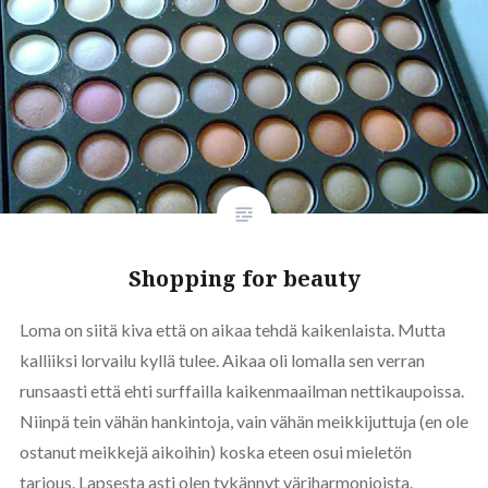
Shopping for beauty
Loma on siitä kiva että on aikaa tehdä kaikenlaista. Mutta
kalliiksi lorvailu kyllä tulee. Aikaa oli lomalla sen verran
runsaasti että ehti surffailla kaikenmaailman nettikaupoissa.
Niinpä tein vähän hankintoja, vain vähän meikkijuttuja (en ole
ostanut meikkejä aikoihin) koska eteen osui mieletön
tarjous. Lapsesta asti olen tykännyt väriharmonioista.