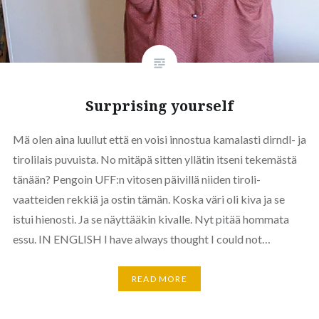
Surprising yourself
Mä olen aina luullut että en voisi innostua kamalasti dirndl- ja
tirolilais puvuista. No mitäpä sitten yllätin itseni tekemästä
tänään? Pengoin UFF:n vitosen päivillä niiden tiroli-
vaatteiden rekkiä ja ostin tämän. Koska väri oli kiva ja se
istui hienosti. Ja se näyttääkin kivalle. Nyt pitää hommata
essu. IN ENGLISH I have always thought I could not…
READ MORE