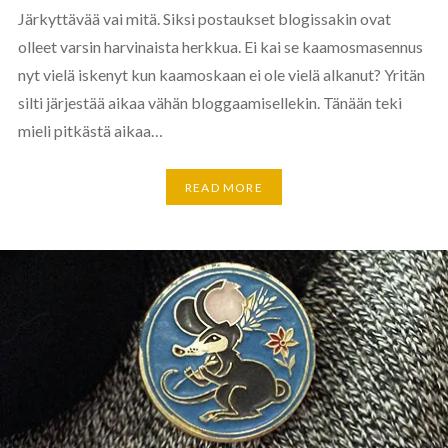
Järkyttävää vai mitä. Siksi postaukset blogissakin ovat
olleet varsin harvinaista herkkua. Ei kai se kaamosmasennus
nyt vielä iskenyt kun kaamoskaan ei ole vielä alkanut? Yritän
silti järjestää aikaa vähän bloggaamisellekin. Tänään teki
mieli pitkästä aikaa…
READ MORE