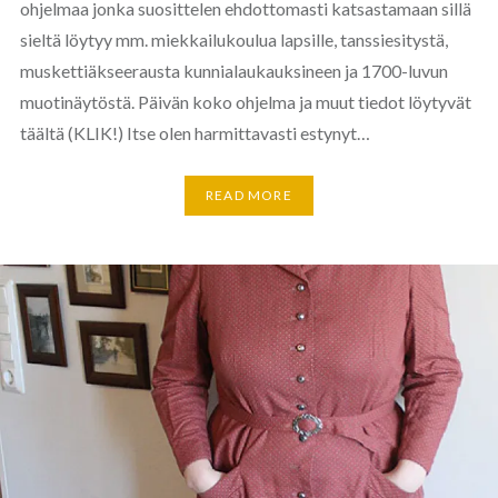
ohjelmaa jonka suosittelen ehdottomasti katsastamaan sillä
sieltä löytyy mm. miekkailukoulua lapsille, tanssiesitystä,
muskettiäkseerausta kunnialaukauksineen ja 1700-luvun
muotinäytöstä. Päivän koko ohjelma ja muut tiedot löytyvät
täältä (KLIK!) Itse olen harmittavasti estynyt…
READ MORE