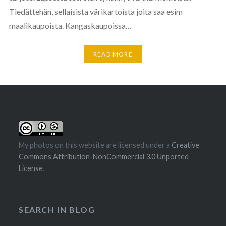
Tiedättehän, sellaisista värikartoista joita saa esim
maalikaupoista. Kangaskaupoissa…
READ MORE
My photos on this website are licensed under a
Creative
Commons Attribution-NonCommercial 3.0 Unported
License
.
SEARCH IN BLOG