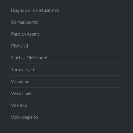
Diagnoosi: sisustusmania
Kolmas luonto
Parolan Asema
Pilviraitti
Riuttala Old School
Torpan tyttö
Varpunen
Vihreä talo
Villa Idur
Voikukkapelto