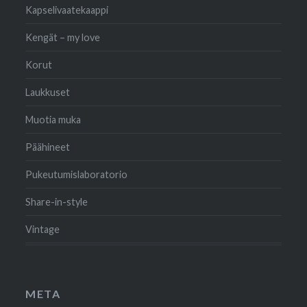
Kapselivaatekaappi
Kengät – my love
Korut
Laukkuset
Muotia muka
Päähineet
Pukeutumislaboratorio
Share-in-style
Vintage
META