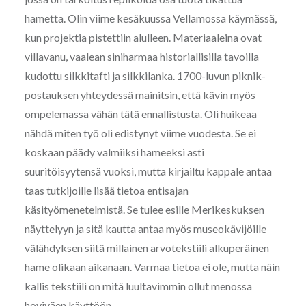
hametta. Olin viime kesäkuussa Vellamossa käymässä,
kun projektia pistettiin alulleen. Materiaaleina ovat
villavanu, vaalean siniharmaa historiallisilla tavoilla
kudottu silkkitafti ja silkkilanka. 1700-luvun piknik-
postauksen yhteydessä mainitsin, että kävin myös
ompelemassa vähän tätä ennallistusta. Oli huikeaa
nähdä miten työ oli edistynyt viime vuodesta. Se ei
koskaan päädy valmiiksi hameeksi asti
suuritöisyytensä vuoksi, mutta kirjailtu kappale antaa
taas tutkijoille lisää tietoa entisajan
käsityömenetelmistä. Se tulee esille Merikeskuksen
näyttelyyn ja sitä kautta antaa myös museokävijöille
välähdyksen siitä millainen arvotekstiili alkuperäinen
hame olikaan aikanaan. Varmaa tietoa ei ole, mutta näin
kallis tekstiili on mitä luultavimmin ollut menossa
hoviväen käyttöön.