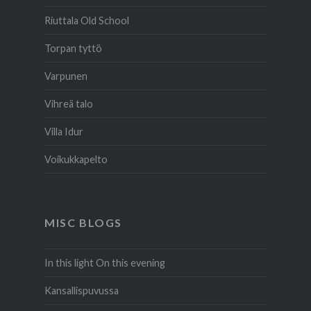
Riuttala Old School
Torpan tyttö
Varpunen
Vihreä talo
Villa Idur
Voikukkapelto
MISC BLOGS
In this light On this evening
Kansallispuvussa