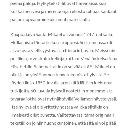
pieniä paloja. Hylkytekstiilit ovat harvinaisuuksia
koska merivesi ja merenpohjan eliöstö tuhoaa kankaat
paljon nopeammin kuin muut materiaalit.
Kauppalaiva Sankt Mikael oli vuonna 1747 matkalla
Hollannista Pietariin kun se upposi. Sen ruumassa oli
arvokasta ylellisyystavaraa Pietarin hoviin: Meissenin
posliinia, arvokkaita kelloja, rattaat Venäjän keisarinna
Elisabetille. Sanomattakin on selvää että St Mikael on
ollut ja on yksi Suomen tunnetuimmista hylyistä. Se
löydettiin jo 1950-luvulla ja on siitä lähtien kiehtonut
tutkijoita. 60-luvulla hylystä nostettiin monenmoista
tavaraa jotka ovat nyt nähtävillä Vellamon näyttelyssä.
Itse hylkyä ei ole yritetty nostaa vaikka siitäkin on
ilmeisesti ollut puhetta. Valitettavasti tämä originaali
tekstiili on jo niin huonokuntoinen, että sitä ei voi pitää