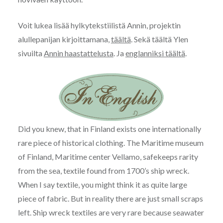
Voit lukea lisää hylkytekstiilistä Annin, projektin
alullepanijan kirjoittamana,
täältä
. Sekä täältä Ylen
sivuilta
Annin haastattelusta
. Ja
englanniksi täältä
.
Did you knew, that in Finland exists one internationally
rare piece of historical clothing. The Maritime museum
of Finland, Maritime center Vellamo, safekeeps rarity
from the sea, textile found from 1700’s ship wreck.
When I say textile, you might think it as quite large
piece of fabric. But in reality there are just small scraps
left. Ship wreck textiles are very rare because seawater