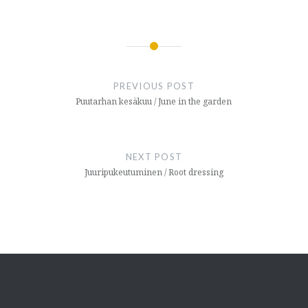
Post
navigation
PREVIOUS POST
Puutarhan kesäkuu / June in the garden
NEXT POST
Juuripukeutuminen / Root dressing