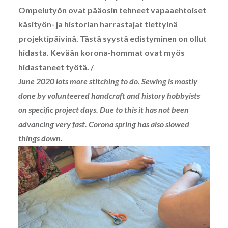
Ompelutyön ovat pääosin tehneet vapaaehtoiset
käsityön- ja historian harrastajat tiettyinä
projektipäivinä. Tästä syystä edistyminen on ollut
hidasta. Kevään korona-hommat ovat myös
hidastaneet työtä. /
June 2020 lots more stitching to do. Sewing is mostly
done by volunteered handcraft and history hobbyists
on specific project days. Due to this it has not been
advancing very fast. Corona spring has also slowed
things down.