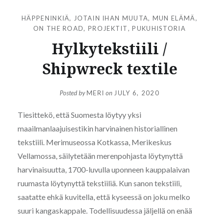
HÄPPENINKIÄ
,
JOTAIN IHAN MUUTA
,
MUN ELÄMÄ
,
ON THE ROAD
,
PROJEKTIT
,
PUKUHISTORIA
Hylkytekstiili /
Shipwreck textile
Posted by
MERI
on
JULY 6, 2020
Tiesittekö, että Suomesta löytyy yksi
maailmanlaajuisestikin harvinainen historiallinen
tekstiili. Merimuseossa Kotkassa, Merikeskus
Vellamossa, säilytetään merenpohjasta löytynyttä
harvinaisuutta, 1700-luvulla uponneen kauppalaivan
ruumasta löytynyttä tekstiiliä. Kun sanon tekstiili,
saatatte ehkä kuvitella, että kyseessä on joku melko
suuri kangaskappale. Todellisuudessa jäljellä on enää