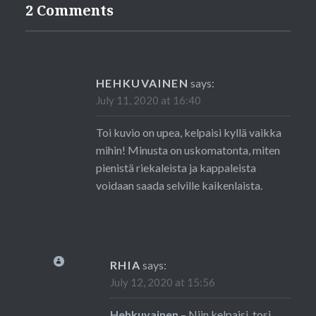
2 Comments
HEHKUVAINEN
says:
July 11, 2020 at 16:40
Toi kuvio on upea, kelpaisi kyllä vaikka
mihin! Minusta on uskomatonta, miten
pienistä riekaleista ja kappaleista
voidaan saada selville kaikenlaista.
RHIA
says:
July 12, 2020 at 15:56
Hehkuvainen
– Niin kelpaisi, tosi