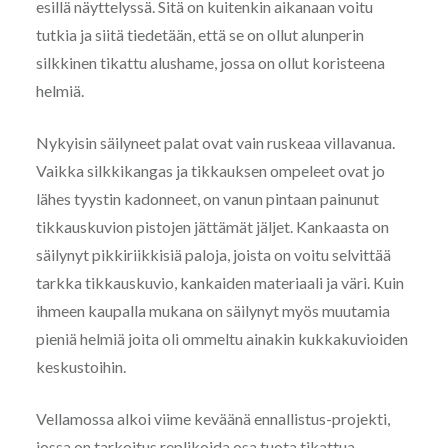
esillä näyttelyssä. Sitä on kuitenkin aikanaan voitu
tutkia ja siitä tiedetään, että se on ollut alunperin
silkkinen tikattu alushame, jossa on ollut koristeena
helmiä.
Nykyisin säilyneet palat ovat vain ruskeaa villavanua.
Vaikka silkkikangas ja tikkauksen ompeleet ovat jo
lähes tyystin kadonneet, on vanun pintaan painunut
tikkauskuvion pistojen jättämät jäljet. Kankaasta on
säilynyt pikkiriikkisiä paloja, joista on voitu selvittää
tarkka tikkauskuvio, kankaiden materiaali ja väri. Kuin
ihmeen kaupalla mukana on säilynyt myös muutamia
pieniä helmiä joita oli ommeltu ainakin kukkakuvioiden
keskustoihin.
Vellamossa alkoi viime keväänä ennallistus-projekti,
jossa on tarkoitus replikoida osa tuota tikattua