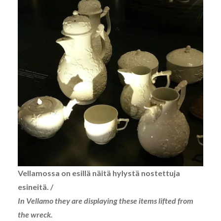
Vellamossa on esillä näitä hylystä nostettuja
esineitä. /
In Vellamo they are displaying these items lifted from
the wreck.