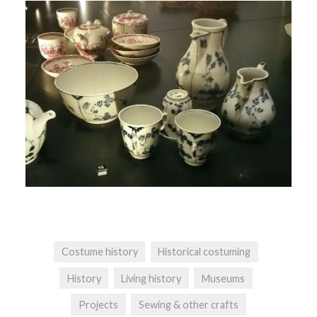
Costume history
Historical costuming
History
Living history
Museums
Projects
Sewing & other crafts