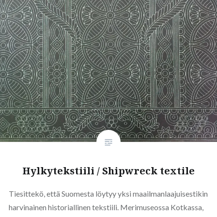
Hylkytekstiili / Shipwreck textile
Tiesittekö, että Suomesta löytyy yksi maailmanlaajuisestikin
harvinainen historiallinen tekstiili. Merimuseossa Kotkassa,