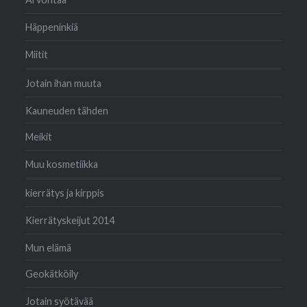
Häppeninkiä
Miitit
Jotain ihan muuta
Kauneuden tähden
Meikit
Muu kosmetiikka
kierrätys ja kirppis
Kierrätyskeijut 2014
Mun elämä
Geokätköily
Jotain syötävää