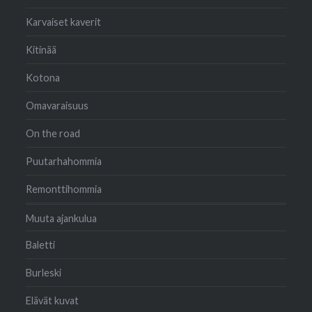
Karvaiset kaverit
Kitinää
Kotona
Omavaraisuus
On the road
Puutarhahommia
Remonttihommia
Muuta ajankulua
Baletti
Burleski
Elävät kuvat