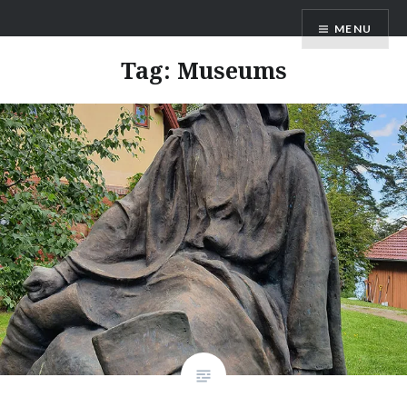
Skip
MENU
to
content
Tag:
Museums