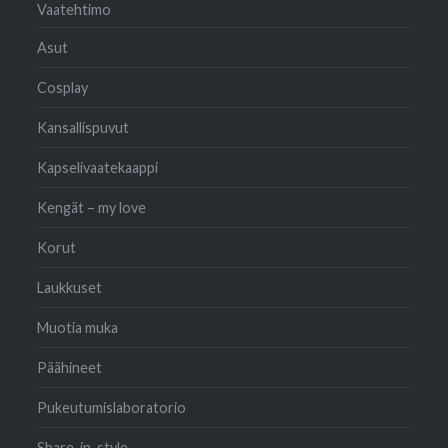
Vaatehtimo
Asut
Cosplay
Kansallispuvut
Kapselivaatekaappi
Kengät – my love
Korut
Laukkuset
Muotia muka
Päähineet
Pukeutumislaboratorio
Share-in-style