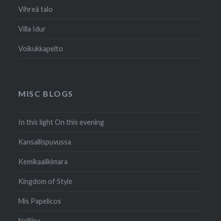
Vihreä talo
Villa Idur
Voikukkapelto
MISC BLOGS
In this light On this evening
Kansallispuvussa
Kemikaalikimara
Kingdom of Style
Mis Papelicos
Nelliina