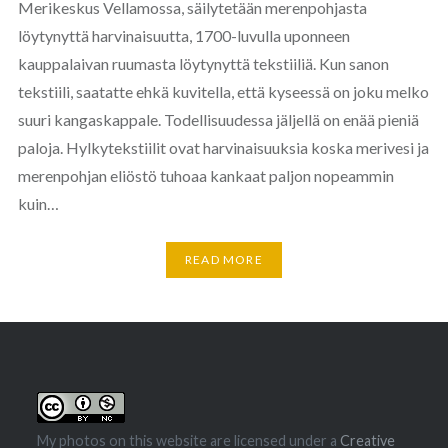
Merikeskus Vellamossa, säilytetään merenpohjasta
löytynyttä harvinaisuutta, 1700-luvulla uponneen
kauppalaivan ruumasta löytynyttä tekstiiliä. Kun sanon
tekstiili, saatatte ehkä kuvitella, että kyseessä on joku melko
suuri kangaskappale. Todellisuudessa jäljellä on enää pieniä
paloja. Hylkytekstiilit ovat harvinaisuuksia koska merivesi ja
merenpohjan eliöstö tuhoaa kankaat paljon nopeammin
kuin…
READ MORE
My photos on this website are licensed under a
Creative