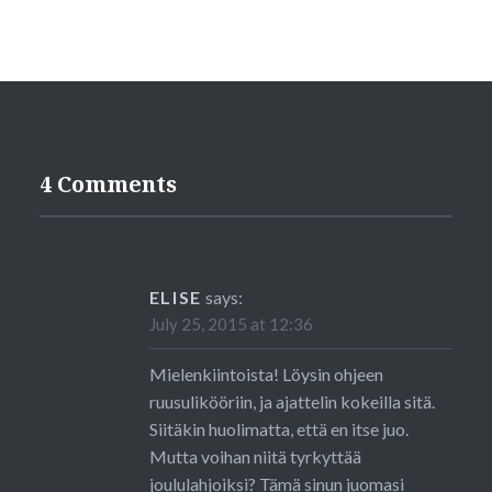
4 Comments
ELISE
says:
July 25, 2015 at 12:36
Mielenkiintoista! Löysin ohjeen
ruusulikööriin, ja ajattelin kokeilla sitä.
Siitäkin huolimatta, että en itse juo.
Mutta voihan niitä tyrkyttää
joululahjoiksi? Tämä sinun juomasi