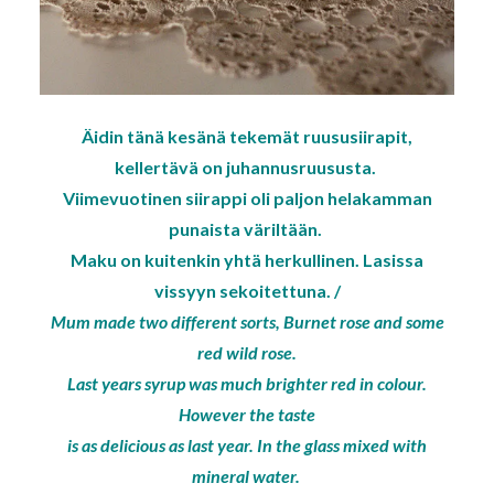
Äidin tänä kesänä tekemät ruususiirapit,
kellertävä on juhannusruususta.
Viimevuotinen siirappi oli paljon helakamman
punaista väriltään.
Maku on kuitenkin yhtä herkullinen. Lasissa
vissyyn sekoitettuna. /
Mum made two different sorts, Burnet rose and some
red wild rose.
Last years syrup was much brighter red in colour.
However the taste
is as delicious as last year. In the glass mixed with
mineral water.