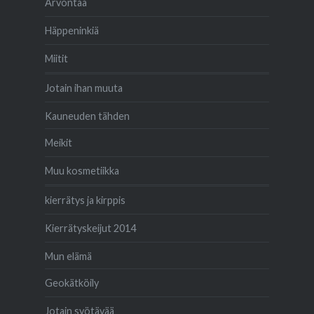
Arvontaa
Häppeninkiä
Miitit
Jotain ihan muuta
Kauneuden tähden
Meikit
Muu kosmetiikka
kierrätys ja kirppis
Kierrätyskeijut 2014
Mun elämä
Geokätköily
Jotain syötävää