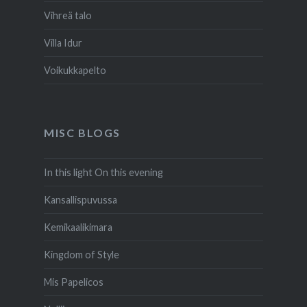
Vihreä talo
Villa Idur
Voikukkapelto
MISC BLOGS
In this light On this evening
Kansallispuvussa
Kemikaalikimara
Kingdom of Style
Mis Papelicos