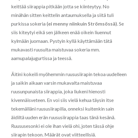
keittää siirappia pitkään jotta se kiinteytyy. No
minähän sitten keittelin antaumuksella ja siitä tuli
purkissa sokeria
(ei menny niinkuin Strömsössä)
. Se
siis kiteytyi eikä sen jälkeen enää oikein liuennut
kylmään juomaan. Pystyin kyllä käyttämään tätä
mukavasti ruusulta maistuvaa sokeria mm.
aamupalajugurtissa ja teessä.
Äitini kokeili myöhemmin ruususiirapin tekoa uudelleen
ja saikin aikaan varsin mukavalta maistuvaa
ruusunpunaista siirappia, joka liukeni hienosti
kivennäisveteen. En voi siis vielä kehua täysin itse
tekemälläni ruususiirapilla, onneksi kuitenkin sain
äidiltä uuden erän ruususiirappia taas tänä kesänä.
Ruususesonki ei ole ihan vielä ohi, joten tässä ohje
siirapin tekoon. Määrät ovat viitteellisiä.