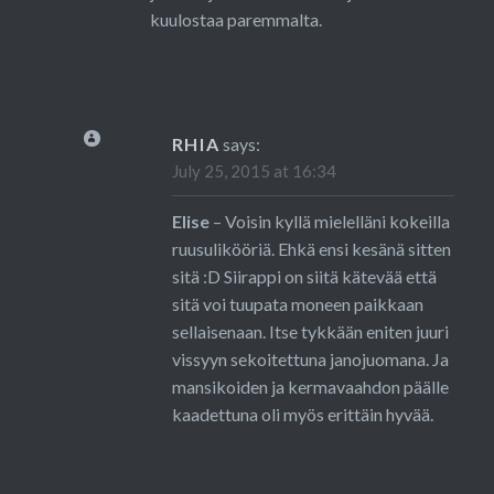
kuulostaa paremmalta.
RHIA
says:
July 25, 2015 at 16:34
Elise
– Voisin kyllä mielelläni kokeilla
ruusulikööriä. Ehkä ensi kesänä sitten
sitä :D Siirappi on siitä kätevää että
sitä voi tuupata moneen paikkaan
sellaisenaan. Itse tykkään eniten juuri
vissyyn sekoitettuna janojuomana. Ja
mansikoiden ja kermavaahdon päälle
kaadettuna oli myös erittäin hyvää.