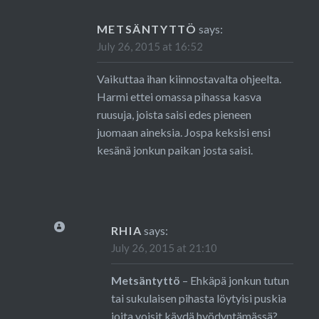
METSÄNTYTTÖ
says:
July 26, 2015 at 16:52
Vaikuttaa ihan kiinnostavalta ohjeelta.
Harmi ettei omassa pihassa kasva
ruusuja, joista saisi edes pieneen
juomaan aineksia. Jospa keksisi ensi
kesänä jonkun paikan josta saisi.
RHIA
says:
July 26, 2015 at 21:10
Metsäntyttö
– Ehkäpä jonkun tutun
tai sukulaisen pihasta löytyisi puskia
joita voisit käydä hyödyntämässä?