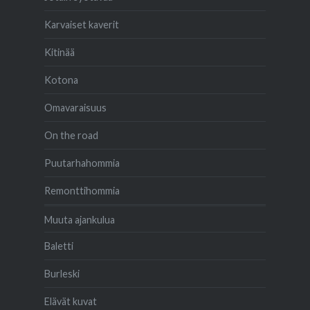
Karvaiset kaverit
Kitinää
Kotona
Omavaraisuus
On the road
Puutarhahommia
Remonttihommia
Muuta ajankulua
Baletti
Burleski
Elävät kuvat