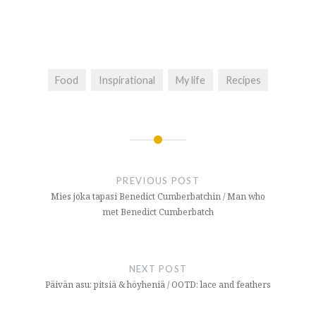
Food
Inspirational
My life
Recipes
Post
navigation
PREVIOUS POST
Mies joka tapasi Benedict Cumberbatchin / Man who
met Benedict Cumberbatch
NEXT POST
Päivän asu: pitsiä & höyheniä / OOTD: lace and feathers