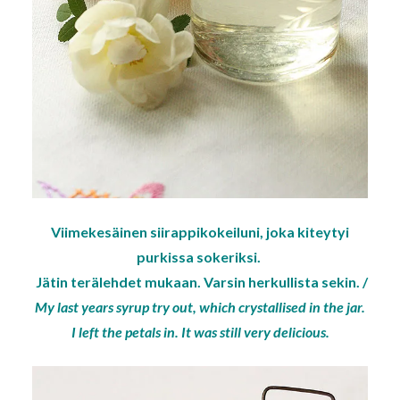
Viimekesäinen siirappikokeiluni, joka kiteytyi
purkissa sokeriksi.
Jätin terälehdet mukaan. Varsin herkullista sekin. /
My last years syrup try out, which crystallised in the jar.
I left the petals in. It was still very delicious.