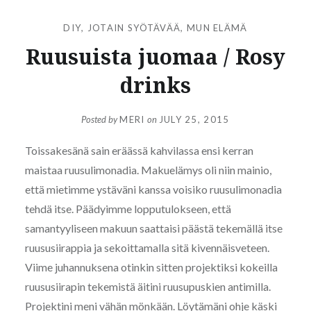
DIY
,
JOTAIN SYÖTÄVÄÄ
,
MUN ELÄMÄ
Ruusuista juomaa / Rosy
drinks
Posted by
MERI
on
JULY 25, 2015
Toissakesänä sain eräässä kahvilassa ensi kerran
maistaa ruusulimonadia. Makuelämys oli niin mainio,
että mietimme ystäväni kanssa voisiko ruusulimonadia
tehdä itse. Päädyimme lopputulokseen, että
samantyyliseen makuun saattaisi päästä tekemällä itse
ruususiirappia ja sekoittamalla sitä kivennäisveteen.
Viime juhannuksena otinkin sitten projektiksi kokeilla
ruususiirapin tekemistä äitini ruusupuskien antimilla.
Projektini meni vähän mönkään. Löytämäni ohje käski