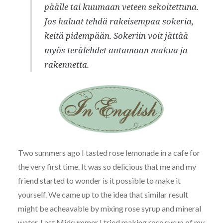
päälle tai kuumaan veteen sekoitettuna.
Jos haluat tehdä rakeisempaa sokeria,
keitä pidempään. Sokeriin voit jättää
myös terälehdet antamaan makua ja
rakennetta.
Two summers ago I tasted rose lemonade in a cafe for
the very first time. It was so delicious that me and my
friend started to wonder is it possible to make it
yourself. We came up to the idea that similar result
might be acheavable by mixing rose syrup and mineral
water. Last Midsummer I tried making rose syrup of my