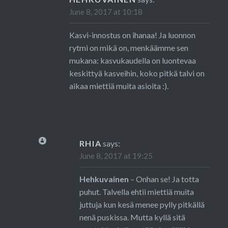
June 8, 2017 at 10:18
Kasvi-innostus on ihanaa! Ja luonnon
rytmi on mikä on, menkäämme sen
mukana: kasvukaudella on luontevaa
keskittyä kasveihin, koko pitkä talvi on
aikaa miettiä muita asioita :).
RHIA
says:
June 8, 2017 at 19:25
Hehkuvainen
– Onhan se! Ja totta
puhut. Talvella ehtii miettiä muita
juttuja kun kesä menee pylly pitkällä
nenä puskissa. Mutta kyllä sitä