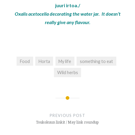
juuri irtoa./
Oxalis acetocella decorating the water jar. It doesn’t
really give any flavour.
Food
Horta
My life
something to eat
Wild herbs
Post
navigation
PREVIOUS POST
Toukokuun linkit / May link roundup