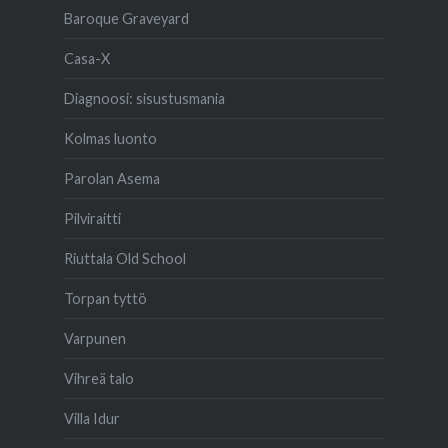
Baroque Graveyard
Casa-X
Diagnoosi: sisustusmania
Kolmas luonto
Parolan Asema
Pilviraitti
Riuttala Old School
Torpan tyttö
Varpunen
Vihreä talo
Villa Idur