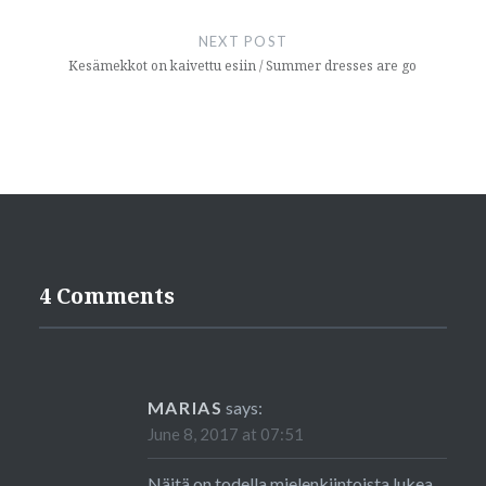
NEXT POST
Kesämekkot on kaivettu esiin / Summer dresses are go
4 Comments
MARIAS
says:
June 8, 2017 at 07:51
Näitä on todella mielenkiintoista lukea