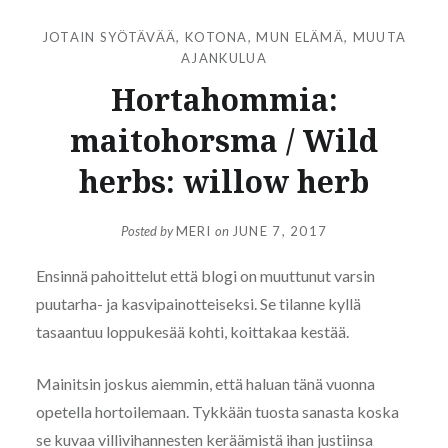
JOTAIN SYÖTÄVÄÄ
,
KOTONA
,
MUN ELÄMÄ
,
MUUTA
AJANKULUA
Hortahommia:
maitohorsma / Wild
herbs: willow herb
Posted by
MERI
on
JUNE 7, 2017
Ensinnä pahoittelut että blogi on muuttunut varsin
puutarha- ja kasvipainotteiseksi. Se tilanne kyllä
tasaantuu loppukesää kohti, koittakaa kestää.
Mainitsin joskus aiemmin, että haluan tänä vuonna
opetella hortoilemaan. Tykkään tuosta sanasta koska
se kuvaa villivihannesten keräämistä ihan justiinsa