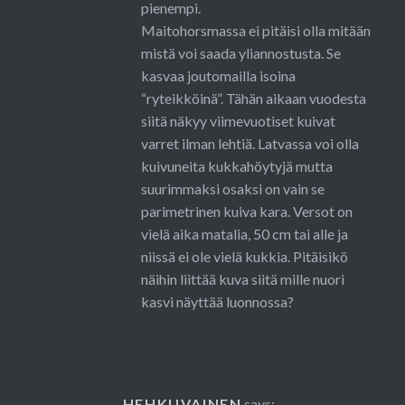
pienempi.
Maitohorsmassa ei pitäisi olla mitään
mistä voi saada yliannostusta. Se
kasvaa joutomailla isoina
“ryteikköinä”. Tähän aikaan vuodesta
siitä näkyy viimevuotiset kuivat
varret ilman lehtiä. Latvassa voi olla
kuivuneita kukkahöytyjä mutta
suurimmaksi osaksi on vain se
parimetrinen kuiva kara. Versot on
vielä aika matalia, 50 cm tai alle ja
niissä ei ole vielä kukkia. Pitäisikö
näihin liittää kuva siitä mille nuori
kasvi näyttää luonnossa?
HEHKUVAINEN
says: