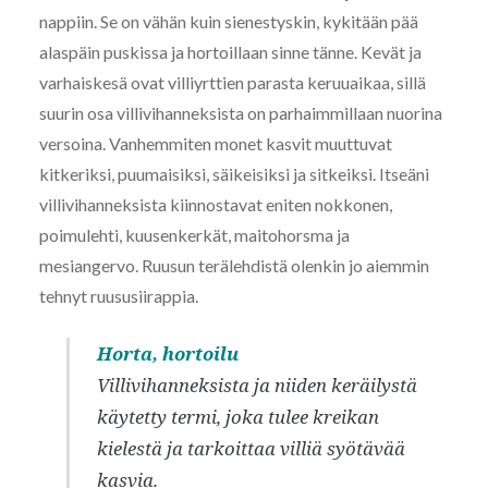
nappiin. Se on vähän kuin sienestyskin, kykitään pää
alaspäin puskissa ja hortoillaan sinne tänne. Kevät ja
varhaiskesä ovat villiyrttien parasta keruuaikaa, sillä
suurin osa villivihanneksista on parhaimmillaan nuorina
versoina. Vanhemmiten monet kasvit muuttuvat
kitkeriksi, puumaisiksi, säikeisiksi ja sitkeiksi. Itseäni
villivihanneksista kiinnostavat eniten nokkonen,
poimulehti, kuusenkerkät, maitohorsma ja
mesiangervo. Ruusun terälehdistä olenkin jo aiemmin
tehnyt ruususiirappia.
Horta, hortoilu
Villivihanneksista ja niiden keräilystä
käytetty termi, joka tulee kreikan
kielestä ja tarkoittaa villiä syötävää
kasvia.