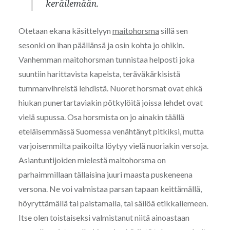
keräilemään.
Otetaan ekana käsittelyyn
maitohorsma
sillä sen
sesonki on ihan päällänsä ja osin kohta jo ohikin.
Vanhemman maitohorsman tunnistaa helposti joka
suuntiin harittavista kapeista, teräväkärkisistä
tummanvihreistä lehdistä. Nuoret horsmat ovat ehkä
hiukan punertartaviakin pötkylöitä joissa lehdet ovat
vielä supussa. Osa horsmista on jo ainakin täällä
eteläisemmässä Suomessa venähtänyt pitkiksi, mutta
varjoisemmilta paikoilta löytyy vielä nuoriakin versoja.
Asiantuntijoiden mielestä maitohorsma on
parhaimmillaan tällaisina juuri maasta puskeneena
versona. Ne voi valmistaa parsan tapaan keittämällä,
höyryttämällä tai paistamalla, tai säilöä etikkaliemeen.
Itse olen toistaiseksi valmistanut niitä ainoastaan