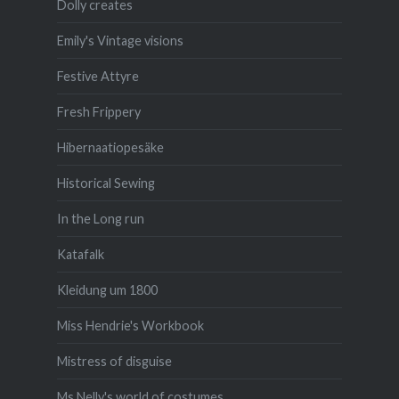
Dolly creates
Emily's Vintage visions
Festive Attyre
Fresh Frippery
Hibernaatiopesäke
Historical Sewing
In the Long run
Katafalk
Kleidung um 1800
Miss Hendrie's Workbook
Mistress of disguise
Ms Nelly's world of costumes