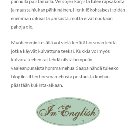
pannulla paistamalla. Versojen kärjistä tulee rapsakoita
ja mausta hiukan pähkinäinen. Henkilökohtaisesti pidän
enemmän oikeasta parsasta, mutta eivät nuokaan
pahoja ole.
Myöhemmin kesällä voi vielä kerätä horsman lehtiä
jotka käyvät kuivattuna teeksi. Kukkia voi myös
kuivata teehen tai tehdä niistä hempeän
vaaleanpunaista horsmamehua. Saapa nähdä tuleeko
blogiin sitten horsmamehusta postausta kunhan
päästään kukinta-aikaan.