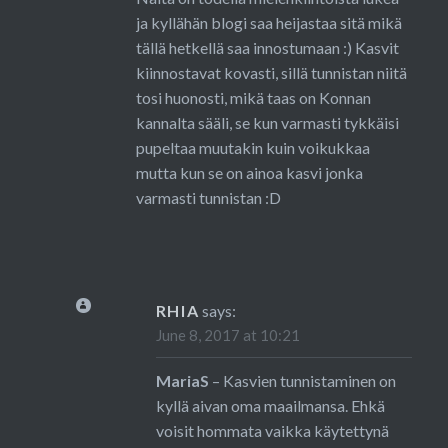
ja kyllähän blogi saa heijastaa sitä mikä
tällä hetkellä saa innostumaan :) Kasvit
kiinnostavat kovasti, sillä tunnistan niitä
tosi huonosti, mikä taas on Konnan
kannalta sääli, se kun varmasti tykkäisi
pupeltaa muutakin kuin voikukkaa
mutta kun se on ainoa kasvi jonka
varmasti tunnistan :D
RHIA
says:
June 8, 2017 at 10:21
MariaS
– Kasvien tunnistaminen on
kyllä aivan oma maailmansa. Ehkä
voisit hommata vaikka käytettynä