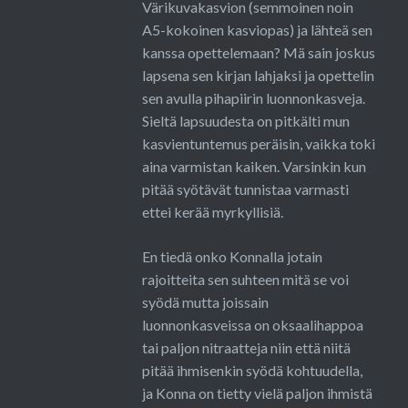
Värikuvakasvion (semmoinen noin
A5-kokoinen kasviopas) ja lähteä sen
kanssa opettelemaan? Mä sain joskus
lapsena sen kirjan lahjaksi ja opettelin
sen avulla pihapiirin luonnonkasveja.
Sieltä lapsuudesta on pitkälti mun
kasvientuntemus peräisin, vaikka toki
aina varmistan kaiken. Varsinkin kun
pitää syötävät tunnistaa varmasti
ettei kerää myrkyllisiä.
En tiedä onko Konnalla jotain
rajoitteita sen suhteen mitä se voi
syödä mutta joissain
luonnonkasveissa on oksaalihappoa
tai paljon nitraatteja niin että niitä
pitää ihmisenkin syödä kohtuudella,
ja Konna on tietty vielä paljon ihmistä