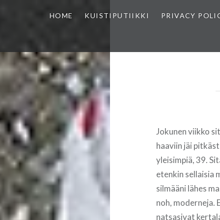
HOME
KUISTIPUTIIKKI
PRIVACY POLI
Jokunen viikko si
haaviin jäi pitkäs
yleisimpiä, 39. Si
etenkin sellaisia 
silmääni lähes ma
noh, moderneja. E
natsasivat kertal