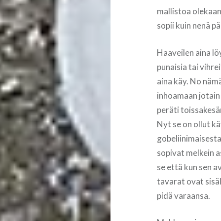
mallistoa olekaan
sopii kuin nenä p
Haaveilen aina lö
punaisia tai vihr
aina käy. No nämä
inhoamaan jotain 
peräti toissakesä
Nyt se on ollut k
gobeliinimaisesta 
sopivat melkein a
se että kun sen a
tavarat ovat sisäl
pidä varaansa.