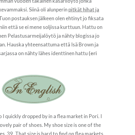
mman vuoden takainen kasarilöytö jonka
kevammaksi. Siinä oli alunperin
pitkät hihat ja
 Tuon postauksen jälkeen olen ehtinyt jo fiksata
iin että se ei mene soljissa kurttuun. Hattu on
nen Pelastusarmeijalöytö ja nähty blogissa jo
n. Hauska yhteensattuma että Isä Brown ja
arjassa on nähty lähes identtinen hattu
(eri
 quickly dropped by in a flea market in Pori. I
ovely pair of shoes. My shoe size is one of the
 39. That size is hard to find on flea markets.