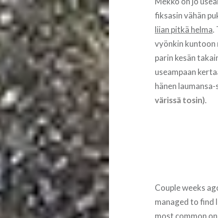
Mekko on jo usea
fiksasin vähän pu
liian pitkä helma
.
vyönkin kuntoon n
parin kesän takai
useampaan kertaa
hänen laumansa-s
värissä tosin)
.
Couple weeks ago I
managed to find l
most common ones,