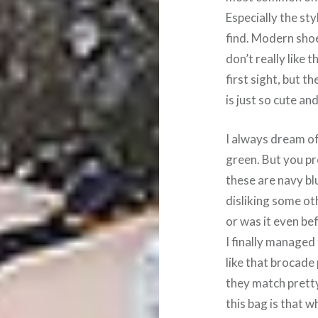
Especially the sty
find. Modern shoe
don’t really like 
first sight, but t
is just so cute an
I always dream of 
green. But you pr
these are navy blu
disliking some ot
or was it even bef
I finally managed 
like that brocade
they match pretty
this bag is that wh