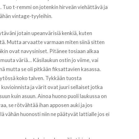
. Tuo t-remmi on jotenkin hirveän viehättävä ja
äähän vintage-tyyleihin.
ytäväni jotain upeanvärisiä kenkiä, kuten
eitä. Mutta arvaatte varmaan miten siinä sitten
kin ovat navysiniset. Pitänee tosiaan alkaa
muuta väriä… Käsilaukun ostin jo viime, vai
nä mutta se oli pitkään fiksattavien kasassa.
äytössä koko talven. Tykkään tuosta
kuvioinnista ja värit ovat juuri sellaiset jotka
suun kuin asuun. Ainoa huono puoli laukussa on
vaa, se rötvähtää ihan apposen auki ja jos
lä vähän huonosti niin ne päätyvät lattialle jos ei