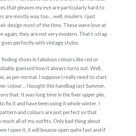
les that pleases my eye are particularly hard to
s are mostly way too… well, modern. I just
their design most of the time. These were love at
hen again, they are not very modern. That t-strap
d goes perfectly with vintage styles.
finding shoes in fabulous colours like red or
obably guessed how it always turns out. Well,
e, as per normal. I suppose I really need to start
her colour… I bought this handbag last Summer,
ore that. It was long time in the fixer upper pile.
to fix it and have been using it whole winter. I
 pattern and colours are just perfect so that
 much all of my outfits. Only bad thing about
en I open it, it will bounce open quite fast and if