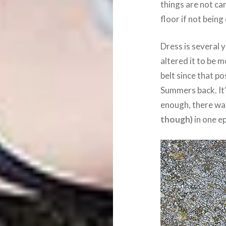
things are not car
floor if not being 
Dress is several y
altered it to be m
belt since that po
Summers back. It’
enough, there was
though)
in one e