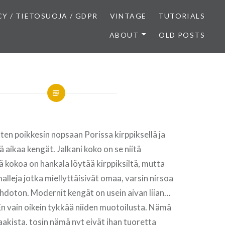
CY / TIETOSUOJA / GDPR
VINTAGE
TUTORIALS
ABOUT
OLD POSTS
tten poikkesin nopsaan Porissa kirppiksellä ja
tä aikaa kengät. Jalkani koko on se niitä
tä kokoa on hankala löytää kirppiksiltä, mutta
malleja jotka miellyttäisivät omaa, varsin nirsoa
hdoton. Modernit kengät on usein aivan liian…
n vain oikein tykkää niiden muotoilusta. Nämä
aakista, tosin nämä nyt eivät ihan tuoretta