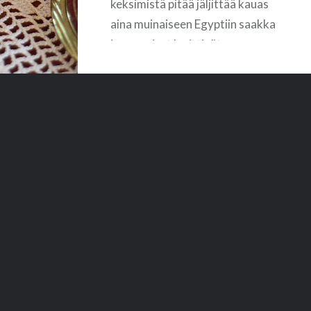
keksimistä pitää jäljittää kauas
aina muinaiseen Egyptiin saakka
van….
jossa naiset levittivät
kasvoilleen kalkista tai savesta
tehtyä seosta. Alunperin
tarkoitus ei ollut niinkään
kaunistautua vaan suojautua
pahoilta hengiltä, mutta
myöhemmin seoksella haluttiin
peittää ruskettunutta
ihonsävyä. Seoksen
myrkyllisyys ja iholle
aiheuttamat…
READ MORE