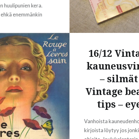
n huulipunien kera.
 ehkä enemmänkin
 historiapläjäys.
ista kosmetiikkaa on
ttu ammoisista ajoista,
16/12 Vint
rsinainen
kkateollisuus kehittyi
kauneusvi
00-luvun lopulla ja
– silmät 
vun
sikymmeninä. Tuota
Vintage be
osmetiikkaa
tips – ey
tiin pienissä putiikeissa
na. Sumerilaiset
Vanhoista kauneudenh
at luomille ja huulille
kirjoista löytyy jos jonki
viä väriaineita