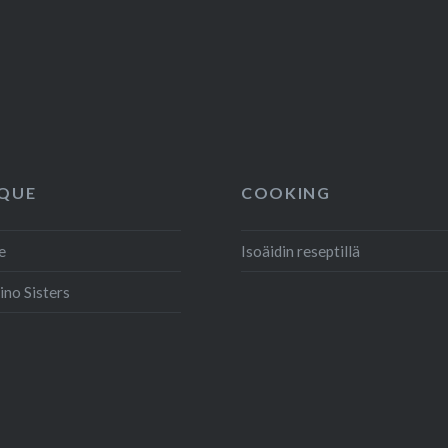
QUE
COOKING
e
Isoäidin reseptillä
ino Sisters