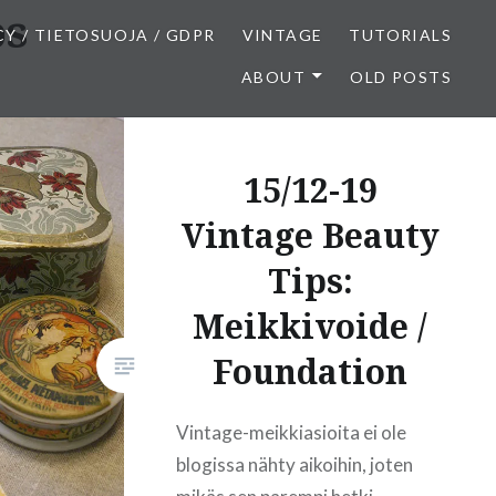
ps
CY / TIETOSUOJA / GDPR
VINTAGE
TUTORIALS
ABOUT
OLD POSTS
15/12-19
Vintage Beauty
Tips:
Meikkivoide /
Foundation
Vintage-meikkiasioita ei ole
blogissa nähty aikoihin, joten