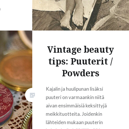
n
READ MORE
ien
eili
tetty
Vintage beauty
jo
tips: Puuterit /
n.
 vanhat
Powders
silmien
nkin
Kajalin ja huulipunan lisäksi
puuteri on varmaankin niitä
ässä
aivan ensimmäisiä keksittyjä
maani
meikkituotteita. Joidenkin
lähteiden mukaan puuterin