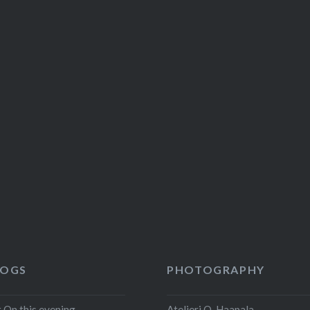
LOGS
PHOTOGRAPHY
ht On this evening
Atelieri O. Haapala