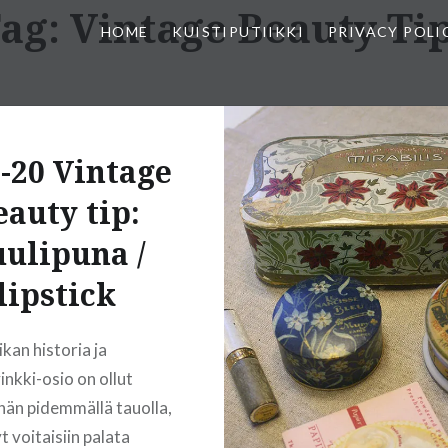
ag:
Vintage Beauty Ti
HOME
KUISTIPUTIIKKI
PRIVACY POLI
2-20 Vintage
eauty tip:
ulipuna /
lipstick
kan historia ja
inkki-osio on ollut
hän pidemmällä tauolla,
t voitaisiin palata