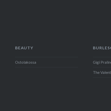
riittävästä unesta, raikastavista
kylvyistä, riittävän…
READ MORE
BEAUTY
BURLES
Ostolakossa
Gigi Pralin
The Valent