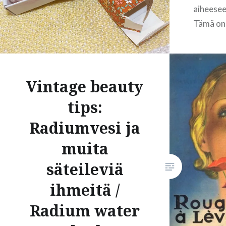
aiheesee
Tämä on
sellainen
Kaikenla
valmiste
Vintage beauty
mutta va
kosmetii
tips:
vasta 18
Radiumvesi ja
1900-lu
alkuvuo
muita
ennen k
säteileviä
valmistet
tai koto
ihmeitä /
valmistiv
Radium water
levitettä