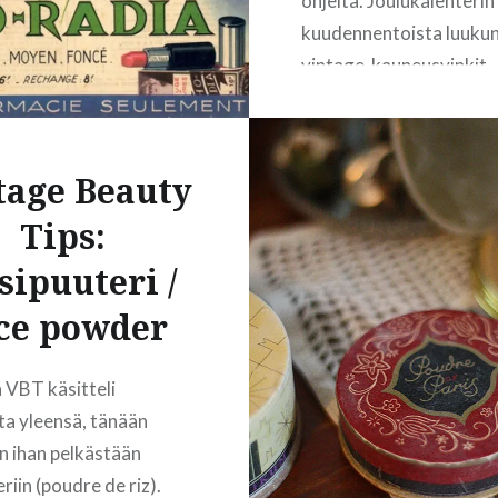
ohjeita. Joulukalenterin
malla…
kuudennentoista luuku
vintage-kauneusvinkit
READ MORE
keskittyvät silmiin. Silm
sanotaan olevan sielun p
joten niihin onkin kiinni
tage Beauty
varsin paljon huomiota 
Tips:
Antiikin Egyptistä lähtie
Ehostusta tärkeämpänä
sipuuteri /
kauneusoppaat pitävät 
ce powder
hoitoa ja siihen annetaa
vinkkejä monenmoisia.
Korostan että mitään t
n VBT käsitteli
postauksessa mainitse
ta yleensä, tänään
suoraan silmämunaan
 ihan pelkästään
käytettävää hoitoa en
eriin (poudre de riz).