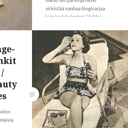
mikäs sen parempi hetki
virkistää vanhaa blogisarjaa
kuin joulukalenteri. Vaikka
kaikenlaisia kotikutoisempia
meikkejä ja kosmetiikkaa on
valmistettu vuosituhansia,
age-
nykyisenkaltaisia meikkivoiteita
nkit
alettiin valmistaa vasta 40-50-
luvuilla. Mutta palataanpa ihan
/
alkuun. Teatterin lava on
auty
kaukana yleisöstä, joten
näyttelijöille oli tarpeen jotenkin
es
korostaa kasvojen ilmeitä. Niille
täytyi saada jonkinlaista
oidon
meikkiä korostamaan silmiä…
nlaisia