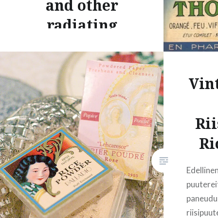
and other
murskaa
radiating
miracles
Nykypäivänä on vaikea uskoa
Vin
että radioaktiivisuus on ollut
joskus muotia. Kun tiedetään
mitä se aiheuttaa kutakuinkin
Rii
kaikelle elävälle, tuntuu
Ri
jokseenkin karmealta ajatella
että radioaktiivisia aineita on
Edelline
käytetty mm. juomavedessä ja
puuterei
kosmetiikassa. Etenkin 1910-
paneudun
30-luvuilla radioaktiivisuus oli
riisipuut
oikein erityisen siisti juttu, koska