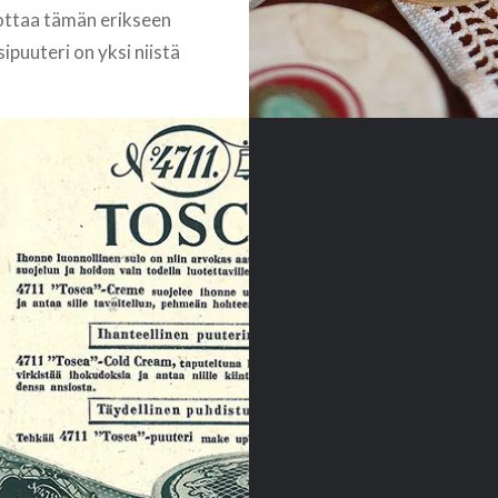
todellakaan suosittele
ottaa tämän erikseen
kenenkään itse kokeile
sipuuteri on yksi niistä
a vanhanajan meikeistä
 edelleen.
READ MORE
illaan riisipuuteri on
kkää 100% riisiä (Oryza
 mutta
kkavalmistajat yleensä
siihen muita aineita
lyvyyden
miseksi. Kaupan
lystä löytyvää
oa voi siis käyttää
na…