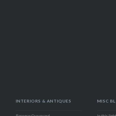
INTERIORS & ANTIQUES
MISC B
Baroque Graveyard
In this lig