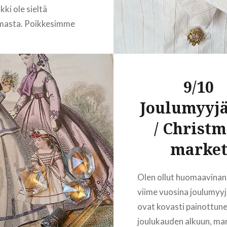
ki ole sieltä
READ MORE
masta. Poikkesimme
päivänä Dublinin
akaupassa josta
 pari Dr Who-kirjaa.
9/10
ielä halunnut katsastaa
non kirjakaupan
Joulumyyjä
an, mutta matkan
/ Christm
osui ihan vaan pieni
jakauppa jossa oli
marke
seen perus-romskuja ja
varaa. En siis saanut…
Olen ollut huomaavinani
viime vuosina joulumyyj
ovat kovasti painottune
READ MORE
joulukauden alkuun, ma