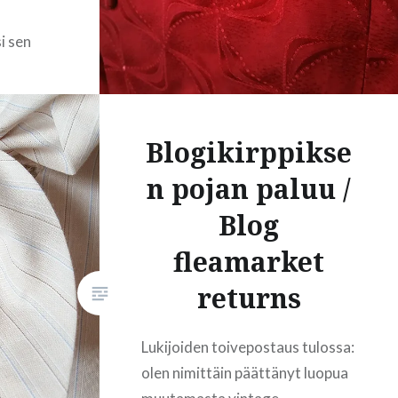
i sen
ma
 on
Blogikirppikse
n
ilkkuja
n pojan paluu /
ä on
Blog
uori ja
fleamarket
ällaisia
returns
onon
ista
Lukijoiden toivepostaus tulossa:
…
olen nimittäin päättänyt luopua