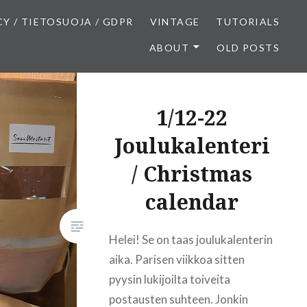
CY / TIETOSUOJA / GDPR
VINTAGE
TUTORIALS
ABOUT
OLD POSTS
1/12-22
Joulukalenteri
/ Christmas
calendar
Helei! Se on taas joulukalenterin
aika. Parisen viikkoa sitten
pyysin lukijoilta toiveita
postausten suhteen. Jonkin