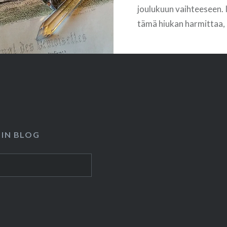
joulukuun vaihteeseen. 
tämä hiukan harmittaa, s
monena vuonna missan
Metsänkylän joulumarkk
vain jotenkin tajua alka
kyttäilemään päivämää
riittävän ajoissa. Sama
syystä monet markkina
samana viikonloppuna j
 IN BLOG
ihan kaikkialle ei voi en
niin kiinnostavia tapaht
näkemättä….
READ MORE