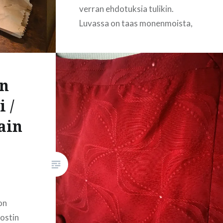
verran ehdotuksia tulikin.
Luvassa on taas monenmoista,
monipuolista sisältöä, mutta
pyöräytetään kalenteri käyntiin
tällaisella pienellä
en
uutisluontoisella asialla. Kävin
viime viikonloppuna hakemassa
 /
joulufiilistä Parolan Aseman
ain
joulumyyjäisistä ja paikallisilta
joulumyyjäisiltä. Parolassa
kävin ihan vain asiakkaana
kaverin kanssa pyörimässä ja
ihastelemassa ihania käsitöitä…
on
 ostin
READ MORE