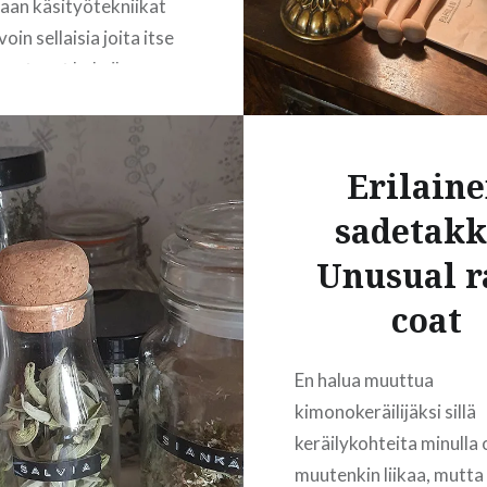
an käsityötekniikat
oin sellaisia joita itse
nnostunut kokeilemaan
an jo). Nyt kun bongasin
a Porin
essuista, päätin että
Erilain
siellä voisi piipahtaa
sadetakki
assa kun ryysis
pungin messuilla on
Unusual r
 maltillisempi kuin
coat
een…
En halua muuttua
READ MORE
kimonokeräilijäksi sillä
keräilykohteita minulla 
muutenkin liikaa, mutta