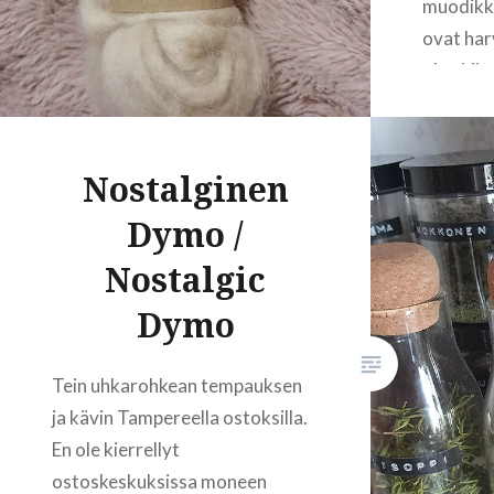
muodikka
ovat harv
olen kii
(tai osa
mainoksi
käsityöm
Nostalginen
no kaipa 
Dymo /
poikkeam
pikkukau
Nostalgic
varmasti
Dymo
Tamper
Tein uhkarohkean tempauksen
ja kävin Tampereella ostoksilla.
En ole kierrellyt
ostoskeskuksissa moneen