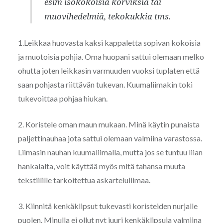
esim isokokoisia korviksia tai
muovihedelmiä, tekokukkia tms.
1.Leikkaa huovasta kaksi kappaletta sopivan kokoisia
ja muotoisia pohjia. Oma huopani sattui olemaan melko
ohutta joten leikkasin varmuuden vuoksi tuplaten että
saan pohjasta riittävän tukevan. Kuumaliimakin toki
tukevoittaa pohjaa hiukan.
2. Koristele oman maun mukaan. Minä käytin punaista
paljettinauhaa jota sattui olemaan valmiina varastossa.
Liimasin nauhan kuumaliimalla, mutta jos se tuntuu liian
hankalalta, voit käyttää myös mitä tahansa muuta
tekstiilille tarkoitettua askarteluliimaa.
3. Kiinnitä kenkäklipsut tukevasti koristeiden nurjalle
puolen. Minulla ei ollut nyt juuri kenkäklipsuja valmiina