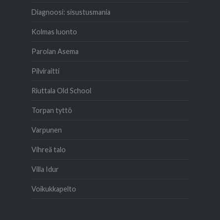
Diagnoosi: sisustusmania
Kolmas luonto
Parolan Asema
Pilviraitti
Riuttala Old School
Torpan tyttö
Varpunen
Vihreä talo
Villa Idur
Voikukkapelto