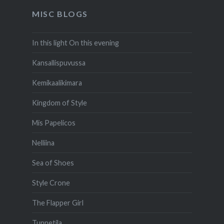
MISC BLOGS
In this light On this evening
Kansallispuvussa
Kemikaalikimara
Kingdom of Style
Mis Papelicos
Nelliina
Sea of Shoes
Style Crone
The Flapper Girl
Tunnetila