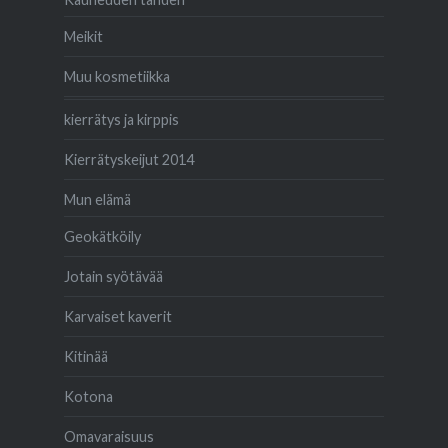
Meikit
Muu kosmetiikka
kierrätys ja kirppis
Kierrätyskeijut 2014
Mun elämä
Geokätköily
Jotain syötävää
Karvaiset kaverit
Kitinää
Kotona
Omavaraisuus