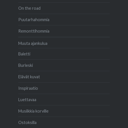
On the road
Puutarhahommia
Remonttihommia
Muuta ajankulua
Baletti
Burleski
Elävät kuvat
Inspiraatio
Luettavaa
Musiikkia korville
Ostoksilla