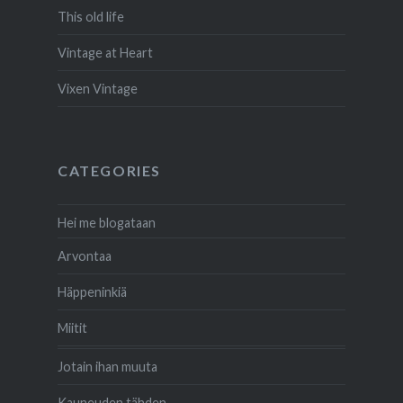
This old life
Vintage at Heart
Vixen Vintage
CATEGORIES
Hei me blogataan
Arvontaa
Häppeninkiä
Miitit
Jotain ihan muuta
Kauneuden tähden