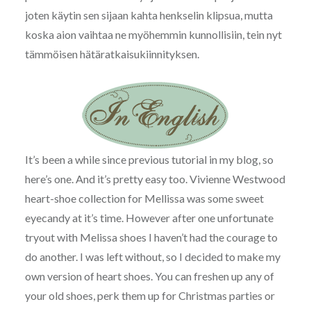
joten käytin sen sijaan kahta henkselin klipsua, mutta
koska aion vaihtaa ne myöhemmin kunnollisiin, tein nyt
tämmöisen hätäratkaisukiinnityksen.
It’s been a while since previous tutorial in my blog, so
here’s one. And it’s pretty easy too. Vivienne Westwood
heart-shoe collection for Mellissa was some sweet
eyecandy at it’s time. However after one unfortunate
tryout with Melissa shoes I haven’t had the courage to
do another. I was left without, so I decided to make my
own version of heart shoes. You can freshen up any of
your old shoes, perk them up for Christmas parties or