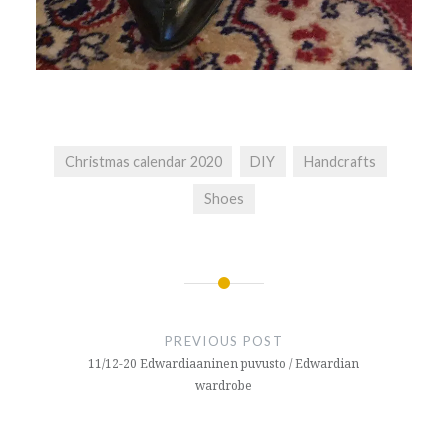
Christmas calendar 2020
DIY
Handcrafts
Shoes
Post
navigation
PREVIOUS POST
11/12-20 Edwardiaaninen puvusto / Edwardian
wardrobe