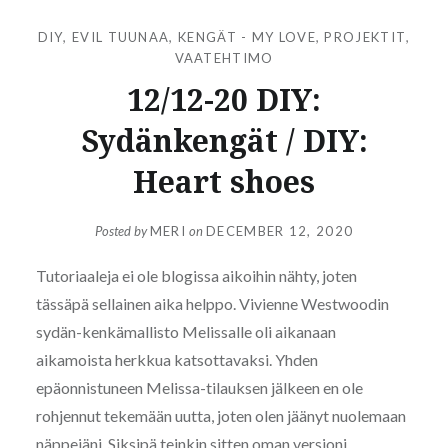
DIY
,
EVIL TUUNAA
,
KENGÄT - MY LOVE
,
PROJEKTIT
,
VAATEHTIMO
12/12-20 DIY:
Sydänkengät / DIY:
Heart shoes
Posted by
MERI
on
DECEMBER 12, 2020
Tutoriaaleja ei ole blogissa aikoihin nähty, joten
tässäpä sellainen aika helppo. Vivienne Westwoodin
sydän-kenkämallisto Melissalle oli aikanaan
aikamoista herkkua katsottavaksi. Yhden
epäonnistuneen Melissa-tilauksen jälkeen en ole
rohjennut tekemään uutta, joten olen jäänyt nuolemaan
näppejäni. Siksipä teinkin sitten oman versioni.