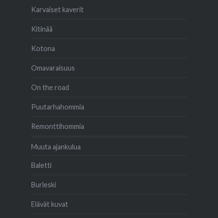
Karvaiset kaverit
Kitinää
Kotona
Omavaraisuus
On the road
Puutarhahommia
Remonttihommia
Muuta ajankulua
Baletti
Burleski
Elävät kuvat