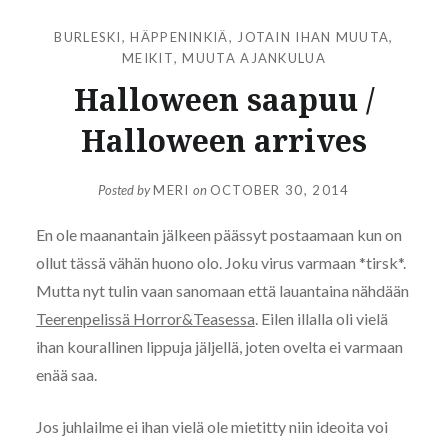
BURLESKI
,
HÄPPENINKIÄ
,
JOTAIN IHAN MUUTA
,
MEIKIT
,
MUUTA AJANKULUA
Halloween saapuu /
Halloween arrives
Posted by
MERI
on
OCTOBER 30, 2014
En ole maanantain jälkeen päässyt postaamaan kun on
ollut tässä vähän huono olo. Joku virus varmaan *tirsk*.
Mutta nyt tulin vaan sanomaan että lauantaina nähdään
Teerenpelissä Horror&Teasessa
. Eilen illalla oli vielä
ihan kourallinen lippuja jäljellä, joten ovelta ei varmaan
enää saa.
Jos juhlailme ei ihan vielä ole mietitty niin ideoita voi