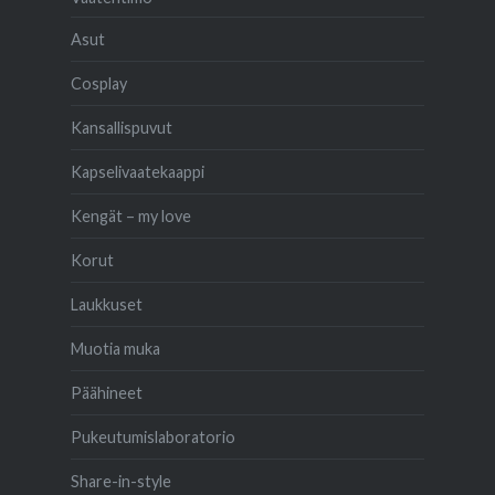
Asut
Cosplay
Kansallispuvut
Kapselivaatekaappi
Kengät – my love
Korut
Laukkuset
Muotia muka
Päähineet
Pukeutumislaboratorio
Share-in-style