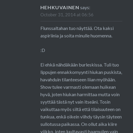
HEHKUVAINEN
says:
October 31, 2014 at 06:56
Flunssaltahan tuo näyttää. Ota kaksi
aspiriinia ja soita minulle huomenna.
:D
Ei ehkä nähdäkään burleskissa. Tuli tuo
lippujen ennakkomyynti hiukan puskista,
havahduin tilanteeseen liian myöhään.
Show tulee varmasti olemaan huikean
hyvä, joten hiukan harmittaa mutta voin
syyttää tästä nyt vain itseäni. Tosin
vaikuttaa myös siltä että tilaisuuteen on
tunkua, enkä oikein viihdy täysin täyteen
sullotussa paikassa. On ollut aika kiire
viikko, joten luultavasti haamuilen vain