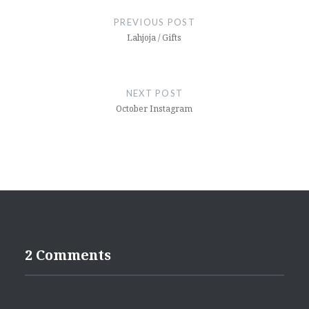
navigation
PREVIOUS POST
Lahjoja / Gifts
NEXT POST
October Instagram
2 Comments