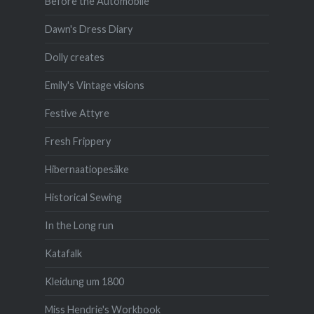
Before the Automobile
Dawn's Dress Diary
Dolly creates
Emily's Vintage visions
Festive Attyre
Fresh Frippery
Hibernaatiopesäke
Historical Sewing
In the Long run
Katafalk
Kleidung um 1800
Miss Hendrie's Workbook