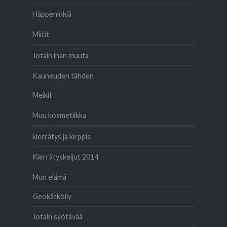
Häppeninkiä
Miitit
Jotain ihan muuta
Kauneuden tähden
Meikit
Muu kosmetiikka
kierrätys ja kirppis
Kierrätyskeijut 2014
Mun elämä
Geokätköily
Jotain syötävää