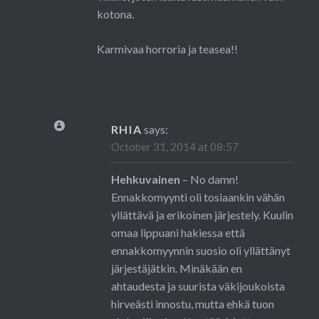
kotona.
Karmivaa horroria ja teasea!!
RHIA
says:
October 31, 2014 at 08:57
Hehkuvainen
– No damn!
Ennakkomyynti oli tosiaankin vähän
yllättävä ja erikoinen järjestely. Kuulin
omaa lippuani hakiessa että
ennakkomyynnin suosio oli yllättänyt
järjestäjätkin. Minäkään en
ahtaudesta ja suurista väkijoukoista
hirveästi innostu, mutta ehkä tuon