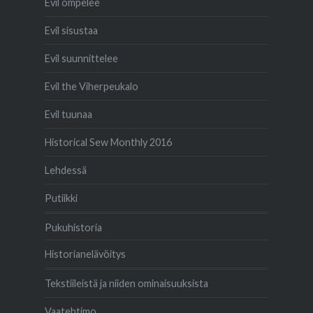
Evil ompelee
Evil sisustaa
Evil suunnittelee
Evil the Viherpeukalo
Evil tuunaa
Historical Sew Monthly 2016
Lehdessä
Putiikki
Pukuhistoria
Historianelävöitys
Tekstiileistä ja niiden ominaisuuksista
Vaatehtimo