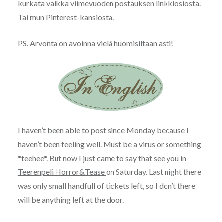
kurkata vaikka
viimevuoden postauksen linkkiosiosta
.
Tai mun
Pinterest-kansiosta
.
PS.
Arvonta on avoinna
vielä huomisiltaan asti!
I haven’t been able to post since Monday because I
haven’t been feeling well. Must be a virus or something
*teehee*. But now I just came to say that see you in
Teerenpeli Horror&Tease
on Saturday. Last night there
was only small handfull of tickets left, so I don’t there
will be anything left at the door.