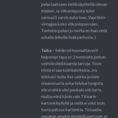
pelastaakseen siellä näytteillä olevan
miehen. Ja viikonlopusta tulee
varmasti varsin euforinen, Vapriikki-
vintagea koko viikonlopun näes.
Tuntokin palasi jo mutta en ihan vielä
uskalla leikellä lisää perhosia ;)
Taika
– Sehän oli huomattavasti
helpompi tapa se :) hommata jonkun
valmiiksileikkaamia tarroja. Tosin
niistä ei saa kolmiulotteisia. Jos
leikkaisi noita itse vaikka jostain
ohuemmasta askartelukartongista
niin ei ehkä olisi peukalo niin turta,
mutta minä kävin vain Tiimarin
kartonkihyllyllä ja siellä ei ollut kuin
tuota paksua kartonkia. Toisaalta,
onpahan ainakin jämäkät perhoset, ei