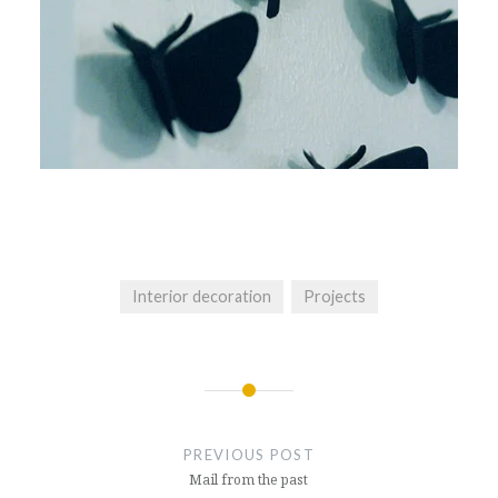
Interior decoration
Projects
Post
navigation
PREVIOUS POST
Mail from the past