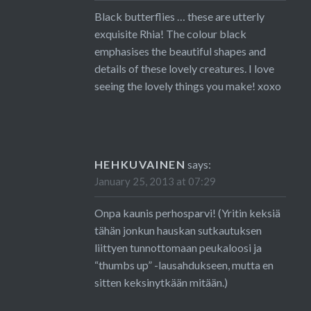
Black butterflies … these are utterly
exquisite Rhia! The colour black
emphasises the beautiful shapes and
details of these lovely creatures. I love
seeing the lovely things you make! xoxo
HEHKUVAINEN
says:
January 25, 2013 at 07:29
Onpa kaunis perhosparvi! (Yritin keksiä
tähän jonkun hauskan sutkautuksen
liittyen tunnottomaan peukaloosi ja
“thumbs up” -lausahdukseen, mutta en
sitten keksinytkään mitään.)