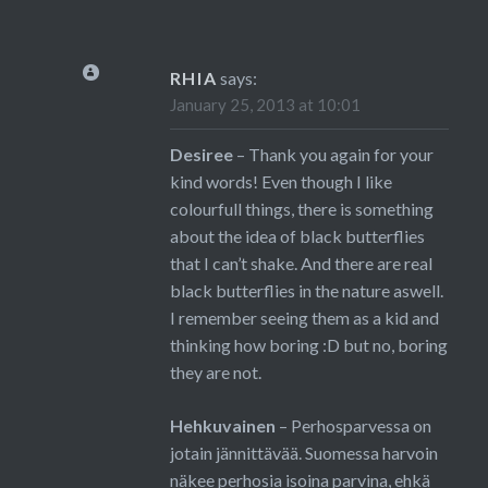
RHIA
says:
January 25, 2013 at 10:01
Desiree
– Thank you again for your
kind words! Even though I like
colourfull things, there is something
about the idea of black butterflies
that I can’t shake. And there are real
black butterflies in the nature aswell.
I remember seeing them as a kid and
thinking how boring :D but no, boring
they are not.
Hehkuvainen
– Perhosparvessa on
jotain jännittävää. Suomessa harvoin
näkee perhosia isoina parvina, ehkä