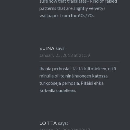
sure how that translates– kind of raised
patterns that are slightly velvety)
wallpaper from the 60s/70s.
ELINA
says:
January 25, 2013 at 21:59
Ihania perhosia! Tästä tuli mieleen, että
minulla oli teininä huoneen katossa
turkooseja perhosia. Pitäisi ehkä
kokeilla uudelleen.
LOTTA
says: