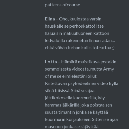
patterns ofcourse.
Elina
– Oho, kuulostaa varsin
hauskalle se perhoskatto! Itse
haluaisin makuuhuoneen kattoon
ledvaloilla rakennetun linnunradan…
ehkä vähän turhan kallis toteuttaa ;)
Lotta
– Hämärä muistikuva jostakin
semmoisesta videosta, mutta Army
of me se ei mielestäni ollut.
Kiitettävän psykedeelinen video kyllä
siinä biisissä. Siinä se ajaa
jättikokosella kuormurilla, käy
hammaslääkärillä joka poistaa sen
suusta timantin jonka se käyttää
kuormurin korjaukseen. Sitten se ajaa
museoon jonka se räjäyttää