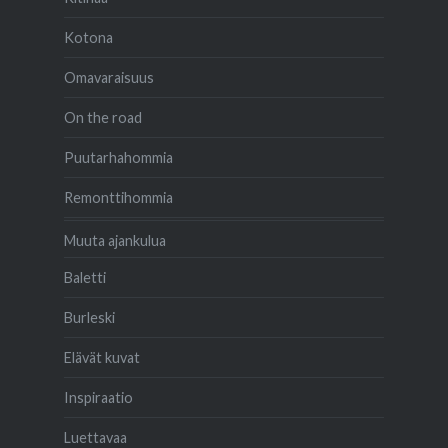
Kotona
Omavaraisuus
On the road
Puutarhahommia
Remonttihommia
Muuta ajankulua
Baletti
Burleski
Elävät kuvat
Inspiraatio
Luettavaa