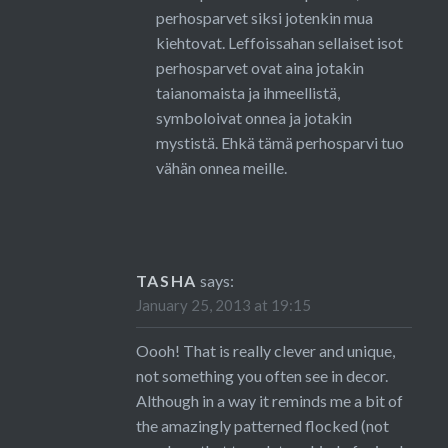
perhosparvet siksi jotenkin mua
kiehtovat. Leffoissahan sellaiset isot
perhosparvet ovat aina jotakin
taianomaista ja ihmeellistä,
symboloivat onnea ja jotakin
mystistä. Ehkä tämä perhosparvi tuo
vähän onnea meille.
TASHA
says:
January 25, 2013 at 19:15
Oooh! That is really clever and unique,
not something you often see in decor.
Although in a way it reminds me a bit of
the amazingly patterned flocked (not