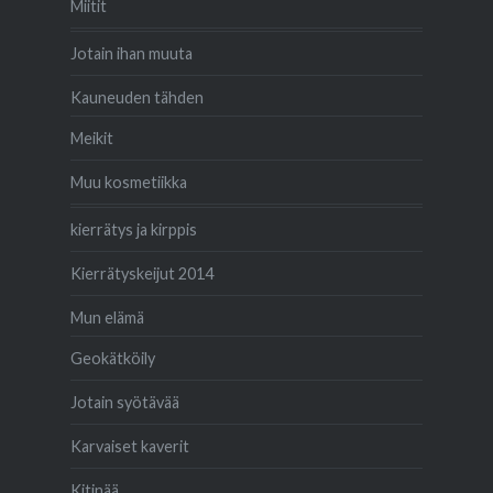
Miitit
Jotain ihan muuta
Kauneuden tähden
Meikit
Muu kosmetiikka
kierrätys ja kirppis
Kierrätyskeijut 2014
Mun elämä
Geokätköily
Jotain syötävää
Karvaiset kaverit
Kitinää