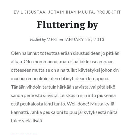
EVIL SISUSTAA
,
JOTAIN IHAN MUUTA
,
PROJEKTIT
Fluttering by
Posted by
MERI
on
JANUARY 25, 2013
Olen halunnut toteuttaa erään sisustusidean jo pitkän
aikaa. Olen hommannut materiaaliakin useampaan
otteeseen mutta se on aina tullut käytetyksi johonkin
muuhun ennenkuin olen ehtinyt ideani kimppuun.
Tänään vihdoin tartuin härkää sarvista, vai pitäisikö
sanoa perhosta siivistä. Leikkasin niin into piukeana
että peukalosta lähti tunto. Well done! Mutta kyllä
kannatti. Jahka peukaloni toipuu järkytyksestä näitä
tulee vielä lisää.