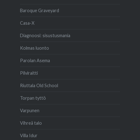
Baroque Graveyard
Casa-X
Diagnoosi: sisustusmania
Kolmas luonto
Parolan Asema
Pilviraitti
Riuttala Old School
Torpan tyttö
Varpunen
Vihreä talo
Villa Idur