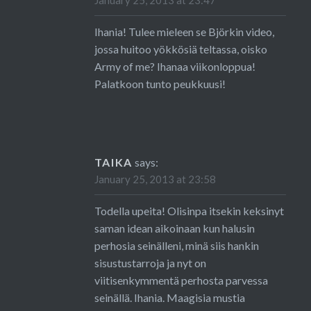
January 25, 2013 at 23:47
Ihania! Tulee mieleen se Björkin video,
jossa huitoo yökkösiä teltassa, oisko
Army of me? Ihanaa viikonloppua!
Palatkoon tunto peukkuusi!
TAIKA
says:
January 25, 2013 at 23:58
Todella upeita! Olisinpa itsekin keksinyt
saman idean aikoinaan kun halusin
perhosia seinälleni, minä siis hankin
sisustustarroja ja nyt on
viitisenkymmentä perhosta parvessa
seinällä. Ihania. Maagisia mustia