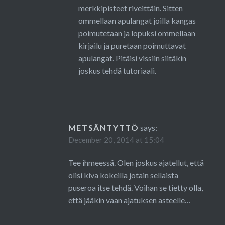
merkkipisteet riveittäin. Sitten
ommellaan apulangat joilla kangas
poimutetaan ja lopuksi ommellaan
kirjailu ja puretaan poimuttavat
apulangat. Pitäisi vissiin siitäkin
joskus tehdä tutoriaali.
METSÄNTYTTÖ
says:
December 20, 2014 at 15:04
Tee ihmeessä. Olen joskus ajatellut, että
olisi kiva kokeilla jotain sellaista
puseroa itse tehdä. Voihan se tietty olla,
että jääkin vaan ajatuksen asteelle…