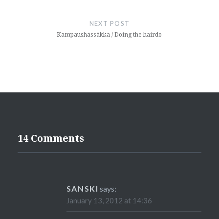
NEXT POST
Kampaushässäkkä / Doing the hairdo
14 Comments
SANSKI
says:
January 13, 2012 at 14:36