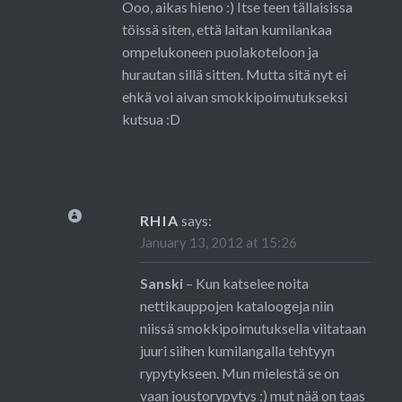
Ooo, aikas hieno :) Itse teen tällaisissa
töissä siten, että laitan kumilankaa
ompelukoneen puolakoteloon ja
hurautan sillä sitten. Mutta sitä nyt ei
ehkä voi aivan smokkipoimutukseksi
kutsua :D
RHIA
says:
January 13, 2012 at 15:26
Sanski
– Kun katselee noita
nettikauppojen kataloogeja niin
niissä smokkipoimutuksella viitataan
juuri siihen kumilangalla tehtyyn
rypytykseen. Mun mielestä se on
vaan joustorypytys :) mut nää on taas