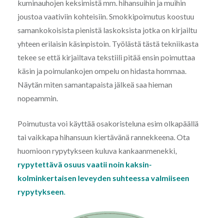
kuminauhojen keksimistä mm. hihansuihin ja muihin
joustoa vaativiin kohteisiin. Smokkipoimutus koostuu
samankokoisista pienistä laskoksista jotka on kirjailtu
yhteen erilaisin käsinpistoin. Työlästä tästä tekniikasta
tekee se että kirjailtava tekstiili pitää ensin poimuttaa
käsin ja poimulankojen ompelu on hidasta hommaa.
Näytän miten samantapaista jälkeä saa hieman
nopeammin.
Poimutusta voi käyttää osakoristeluna esim olkapäällä
tai vaikkapa hihansuun kiertävänä rannekkeena. Ota
huomioon rypytykseen kuluva kankaanmenekki,
rypytettävä osuus vaatii noin kaksin-
kolminkertaisen leveyden suhteessa valmiiseen
rypytykseen
.