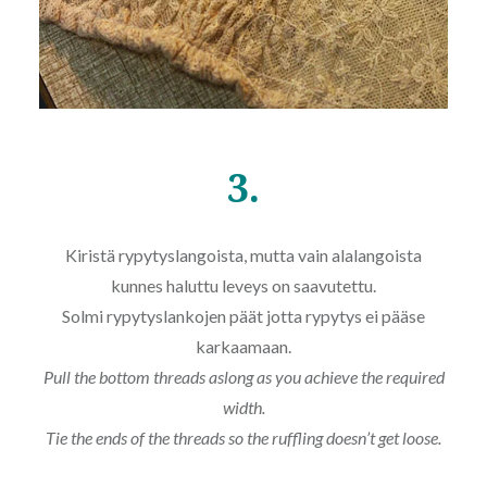
3.
Kiristä rypytyslangoista, mutta vain alalangoista
kunnes haluttu leveys on saavutettu.
Solmi rypytyslankojen päät jotta rypytys ei pääse
karkaamaan.
Pull the bottom threads aslong as you achieve the required
width.
Tie the ends of the threads so the ruffling doesn’t get loose.