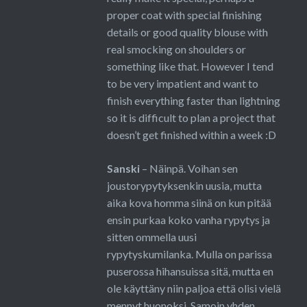
proper coat with special finishing
details or good quality blouse with
real smocking on shoulders or
something like that. However I tend
to be very impatient and want to
finish everything faster than lightning
so it is difficult to plan a project that
doesn’t get finished within a week :D
Sanski
– Näinpä. Voihan sen
joustorypytyksenkin uusia, mutta
aika kova homma siinä on kun pitää
ensin purkaa koko vanha rypytys ja
sitten ommella uusi
rypytyskumilanka. Mulla on parissa
puserossa hihansuissa sitä, mutta en
ole käyttäny niin paljoa että olisi vielä
mennyt huonoksi. Samoin yhden