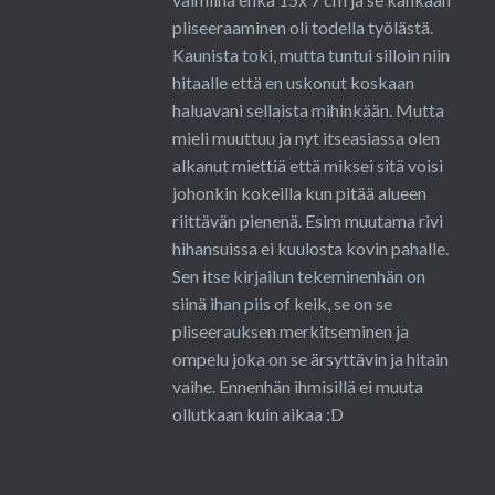
pliseeraaminen oli todella työlästä.
Kaunista toki, mutta tuntui silloin niin
hitaalle että en uskonut koskaan
haluavani sellaista mihinkään. Mutta
mieli muuttuu ja nyt itseasiassa olen
alkanut miettiä että miksei sitä voisi
johonkin kokeilla kun pitää alueen
riittävän pienenä. Esim muutama rivi
hihansuissa ei kuulosta kovin pahalle.
Sen itse kirjailun tekeminenhän on
siinä ihan piis of keik, se on se
pliseerauksen merkitseminen ja
ompelu joka on se ärsyttävin ja hitain
vaihe. Ennenhän ihmisillä ei muuta
ollutkaan kuin aikaa :D