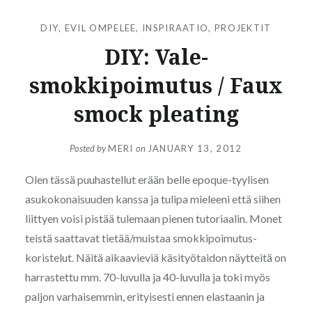
DIY
,
EVIL OMPELEE
,
INSPIRAATIO
,
PROJEKTIT
DIY: Vale-
smokkipoimutus / Faux
smock pleating
Posted by
MERI
on
JANUARY 13, 2012
Olen tässä puuhastellut erään belle epoque-tyylisen
asukokonaisuuden kanssa ja tulipa mieleeni että siihen
liittyen voisi pistää tulemaan pienen tutoriaalin. Monet
teistä saattavat tietää/muistaa smokkipoimutus-
koristelut. Näitä aikaavieviä käsityötaidon näytteitä on
harrastettu mm. 70-luvulla ja 40-luvulla ja toki myös
paljon varhaisemmin, erityisesti ennen elastaanin ja