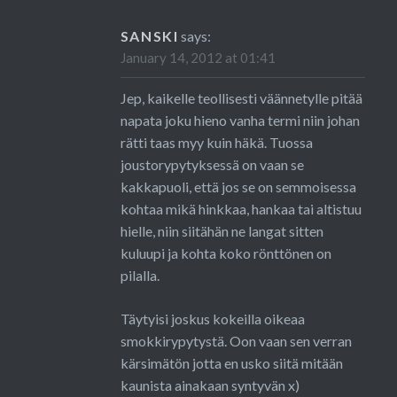
SANSKI
says:
January 14, 2012 at 01:41
Jep, kaikelle teollisesti väännetylle pitää
napata joku hieno vanha termi niin johan
rätti taas myy kuin häkä. Tuossa
joustorypytyksessä on vaan se
kakkapuoli, että jos se on semmoisessa
kohtaa mikä hinkkaa, hankaa tai altistuu
hielle, niin siitähän ne langat sitten
kuluupi ja kohta koko rönttönen on
pilalla.
Täytyisi joskus kokeilla oikeaa
smokkirypytystä. Oon vaan sen verran
kärsimätön jotta en usko siitä mitään
kaunista ainakaan syntyvän x)