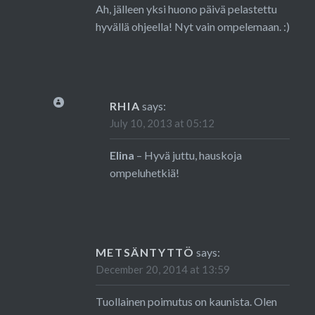
Ah, jälleen yksi huono päivä pelastettu
hyvällä ohjeella! Nyt vain ompelemaan. :)
RHIA
says:
July 10, 2013 at 05:12
Elina
– Hyvä juttu, hauskoja
ompeluhetkiä!
METSÄNTYTTÖ
says:
December 20, 2014 at 13:59
Tuollainen poimutus on kaunista. Olen