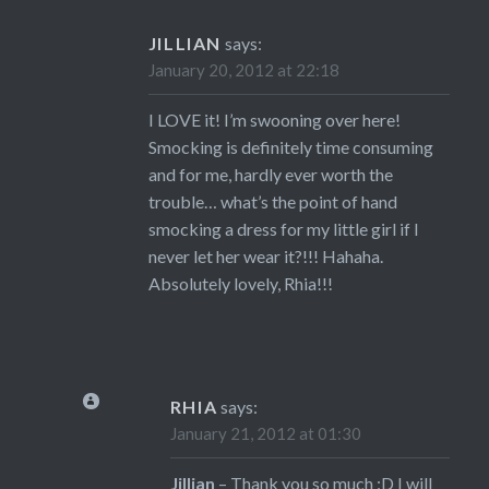
JILLIAN
says:
January 20, 2012 at 22:18
I LOVE it! I’m swooning over here!
Smocking is definitely time consuming
and for me, hardly ever worth the
trouble… what’s the point of hand
smocking a dress for my little girl if I
never let her wear it?!!! Hahaha.
Absolutely lovely, Rhia!!!
RHIA
says:
January 21, 2012 at 01:30
Jillian
– Thank you so much :D I will