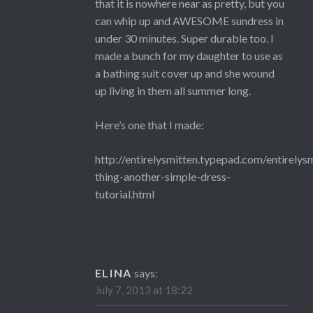
that it is nowhere near as pretty, but you
can whip up and AWESOME sundress in
under 30 minutes. Super durable too. I
made a bunch for my daughter to use as
a bathing suit cover up and she wound
up living in them all summer long.
Here’s one that I made:
http://entirelysmitten.typepad.com/entirelys
thing-another-simple-dress-
tutorial.html
ELINA
says:
July 7, 2013 at 18:22