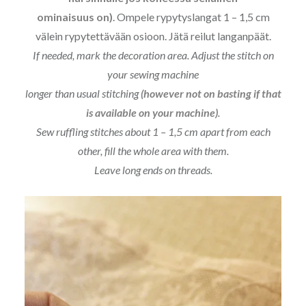
ominaisuus on)
. Ompele rypytyslangat 1 – 1,5 cm
välein rypytettävään osioon. Jätä reilut langanpäät.
If needed, mark the decoration area. Adjust the stitch on
your sewing machine
longer than usual stitching
(however not on basting if that
is available on your machine)
.
Sew ruffling stitches about 1 – 1,5 cm apart from each
other, fill the whole area with them.
Leave long ends on threads.