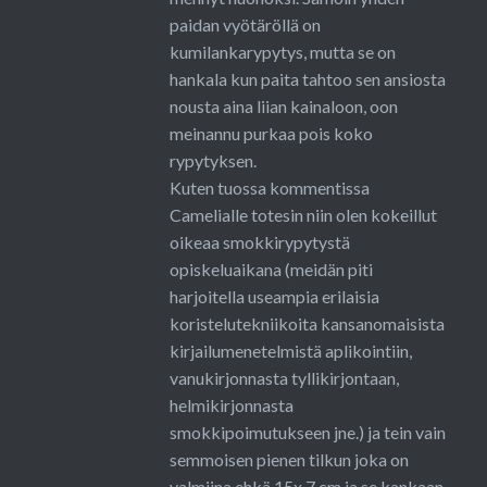
paidan vyötäröllä on
kumilankarypytys, mutta se on
hankala kun paita tahtoo sen ansiosta
nousta aina liian kainaloon, oon
meinannu purkaa pois koko
rypytyksen.
Kuten tuossa kommentissa
Camelialle totesin niin olen kokeillut
oikeaa smokkirypytystä
opiskeluaikana (meidän piti
harjoitella useampia erilaisia
koristelutekniikoita kansanomaisista
kirjailumenetelmistä aplikointiin,
vanukirjonnasta tyllikirjontaan,
helmikirjonnasta
smokkipoimutukseen jne.) ja tein vain
semmoisen pienen tilkun joka on
valmiina ehkä 15x 7 cm ja se kankaan