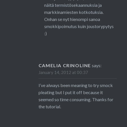
näitä termistösekaannuksia ja
markkinamiesten kotkotuksia.
Onhan se nyt hienompi sanoa
smokkipoimutus kuin joustorypytys
:)
CAMELIA CRINOLINE
says:
January 14, 2012 at 00:37
I’ve always been meaning to try smock
pleating but I put it off because it
seemed so time consuming. Thanks for
the tutorial.