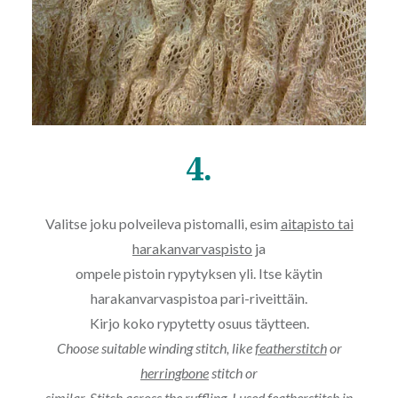
4.
Valitse joku polveileva pistomalli, esim
aitapisto tai
harakanvarvaspisto
ja
ompele pistoin rypytyksen yli. Itse käytin
harakanvarvaspistoa pari-riveittäin.
Kirjo koko rypytetty osuus täytteen.
Choose suitable winding stitch, like
featherstitch
or
herringbone
stitch or
similar. Stitch across the ruffling. I used featherstitch in