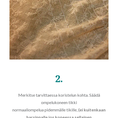
2.
Merkitse tarvittaessa koristelun kohta. Säädä
ompelukoneen tikki
normaaliompelua pidemmälle tikille,
(ei kuitenkaan
harsinnalle jos koneessa sellainen