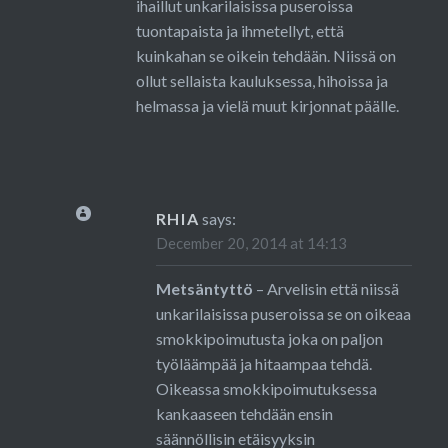
ihaillut unkarilaisissa puseroissa
tuontapaista ja ihmetellyt, että
kuinkahan se oikein tehdään. Niissä on
ollut sellaista kauluksessa, hihoissa ja
helmassa ja vielä muut kirjonnat päälle.
RHIA
says:
December 20, 2014 at 14:13
Metsäntyttö
– Arvelisin että niissä
unkarilaisissa puseroissa se on oikeaa
smokkipoimutusta joka on paljon
työläämpää ja hitaampaa tehdä.
Oikeassa smokkipoimutuksessa
kankaaseen tehdään ensin
säännöllisin etäisyyksin