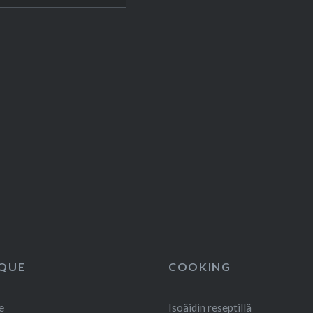
QUE
COOKING
e
Isoäidin reseptillä