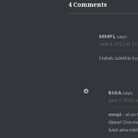
4 Comments
MMPL
says:
June 6, 2012 at 23
Hahah..tuletkin kyl
RHIA
says:
June 7, 2012 a
mmpl
– ei oo 
tänne! Oon mon
tulet aina mi