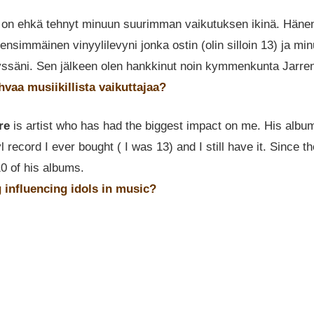
on ehkä tehnyt minuun suurimman vaikutuksen ikinä. Häne
nsimmäinen vinyylilevyni jonka ostin (olin silloin 13) ja min
lyssäni. Sen jälkeen olen hankkinut noin kymmenkunta Jarre
hvaa musiikillista vaikuttajaa?
re
is artist who has had the biggest impact on me. His alb
yl record I ever bought ( I was 13) and I still have it. Since t
10 of his albums.
 influencing idols in music?