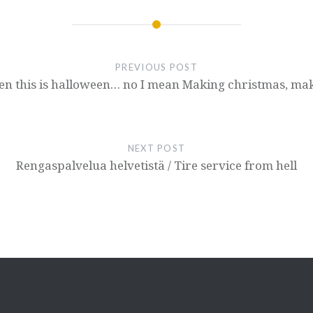
PREVIOUS POST
een this is halloween… no I mean Making christmas, ma
NEXT POST
Rengaspalvelua helvetistä / Tire service from hell