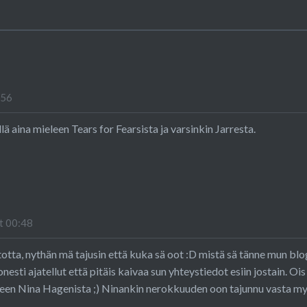
:56
lä aina mieleen Tears for Fearsista ja varsinkin Jarresta.
t 00:48
totta, nythän mä tajusin että kuka sä oot :D mistä sä tänne mun blo
esti ajatellut että pitäis kaivaa sun yhteystiedot esiin jostain. Oi
eleen Nina Hagenista ;) Ninankin nerokkuuden oon tajunnu vasta 