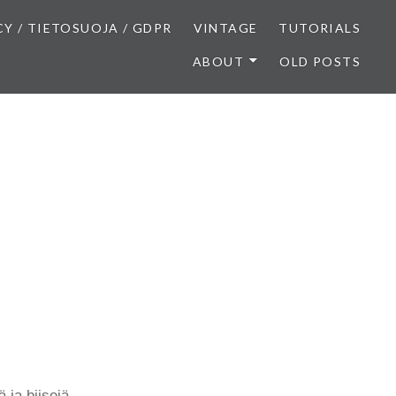
CY / TIETOSUOJA / GDPR
VINTAGE
TUTORIALS
ABOUT
OLD POSTS
 ja biisejä.