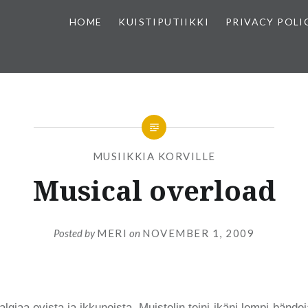
HOME
KUISTIPUTIIKKI
PRIVACY POLI
MUSIIKKIA KORVILLE
Musical overload
Posted by
MERI
on
NOVEMBER 1, 2009
lgiaa ovista ja ikkunoista. Muistelin teini-ikäni lempi-bändejä