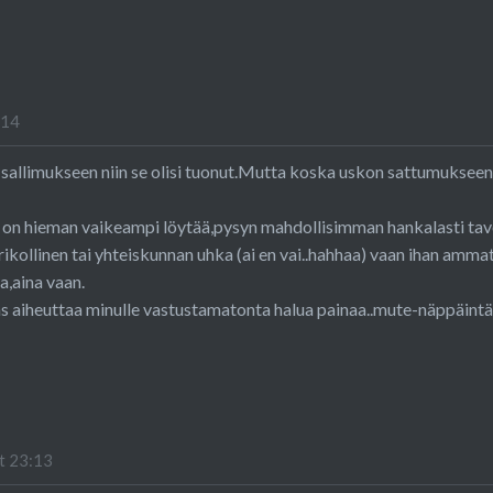
:14
n sallimukseen niin se olisi tuonut.Mutta koska uskon sattumukseen 
 on hieman vaikeampi löytää,pysyn mahdollisimman hankalasti tav
n rikollinen tai yhteiskunnan uhka (ai en vai..hahhaa) vaan ihan ammati
a,aina vaan.
as aiheuttaa minulle vastustamatonta halua painaa..mute-näppäintä.
t 23:13