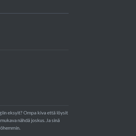
giin eksyit? Ompa kiva että löysit
s mukava nähdä joskus. Ja sinä
myöhemmin.