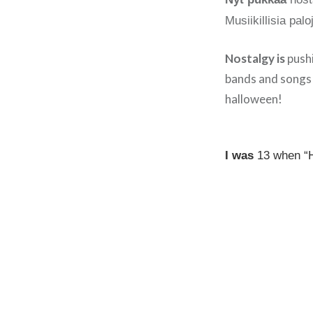
Musiikillisia pal
Nostalgy is
push
bands and songs 
halloween!
I was
13 when “H