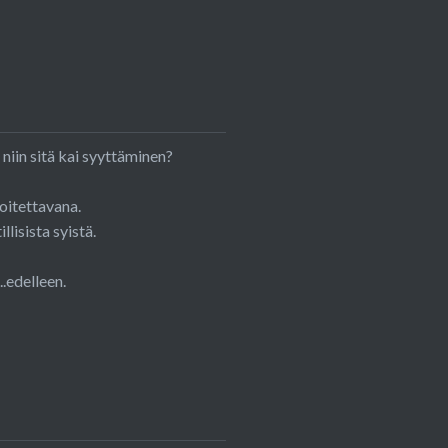
niin sitä kai syyttäminen?
oitettavana.
llisista syistä.
.edelleen.