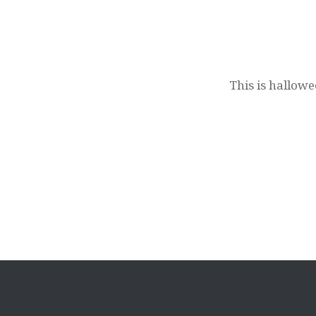
Post
navigation
This is hallow