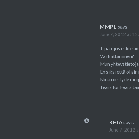
MMPL
says:
June 7, 2012 at 12
Tjaah..jos uskoisi
Vai kiittäminen?
Mun yhteystietoja
En siksi että olisi
Nina on styde muij
Tears for Fears ta
RHIA
says:
June 7, 2012 a