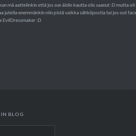
kun mä aattelinkin että jos sun äidin kautta olis saanut :D mutta oli 
aa jutella enemmänkin niin pistä vaikka sähköpostia tai jos oot fac
ia EvilDressmaker :D
 IN BLOG