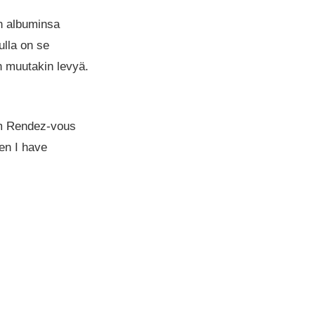
n albuminsa
ulla on se
n muutakin levyä.
um Rendez-vous
hen I have