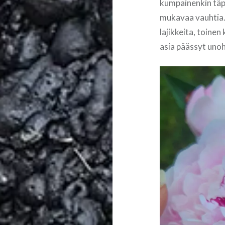
kumpainenkin täpö
mukavaa vauhtia. P
lajikkeita, toinen 
asia päässyt uno