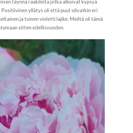
sen täynnä raakileita jotka alkoivat kypsyä
ositiivinen yllätys oli että puut olivatkin eri
keltainen ja toinen violetti lajike. Meiltä oli tämä
htumaan sitten edellisvuoden.