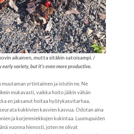
kovin aikainen, mutta sitäkin satoisampi. /
 early variety, but it’s even more productive.
 muutaman yrtintaimen ja istutin ne. Ne
ikein mukavasti, vaikka hoito jäikin vähän
aikka en jaksanut hoitaa hyötykasvitarhaa,
 seurata kukkivien kasvien kasvua. Odotan aina
ionien ja kurjenmiekkojen kukintaa. Luumupuiden
tänä vuonna hienosti, joten ne olivat