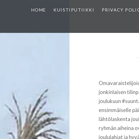
HOME
KUISTIPUTIIKKI
PRIVACY POLI
Omavaraistelijoid
jonkinlaisen tili
joulukuun #suunt
ensimmäiselle päi
lähtölaskenta jou
ryhmän aiheina ov
joululahjat ja hy