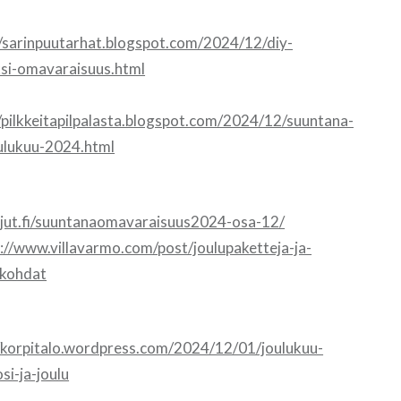
//sarinpuutarhat.blogspot.com/2024/12/diy-
ksi-omavaraisuus.html
//pilkkeitapilpalasta.blogspot.com/2024/12/suuntana-
ulukuu-2024.html
sajut.fi/suuntanaomavaraisuus2024-osa-12/
://www.villavarmo.com/post/joulupaketteja-ja-
okohdat
//korpitalo.wordpress.com/2024/12/01/joulukuu-
si-ja-joulu