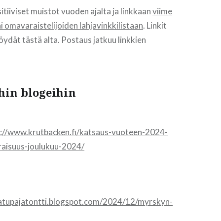
itiiviset muistot vuoden ajalta ja linkkaan
viime
 omavaraistelijoiden lahjavinkkilistaan
. Linkit
löydät tästä alta. Postaus jatkuu linkkien
hin blogeihin
s://www.krutbacken.fi/katsaus-vuoteen-2024-
aisuus-joulukuu-2024/
atupajatontti.blogspot.com/2024/12/myrskyn-