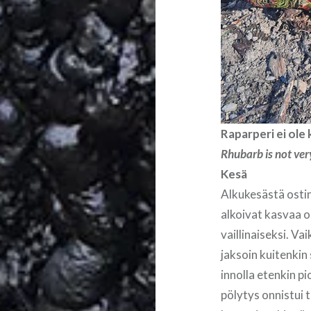
Raparperi ei ole 
Rhubarb is not very
Kesä
Alkukesästä ostin
alkoivat kasvaa o
vaillinaiseksi. V
jaksoin kuitenkin
innolla etenkin p
pölytys onnistui 