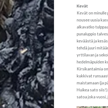
Kevät
Kevät on minulle 
nousee uusia kasv
alkavatko tulppaan
punaluppio talves
keväästä ja kesäs
tehdä juuri mitää
yrttilavan ja seko
hedelmäpuiden kuk
Kirsikantaimia on 
kukkivat runsaasti
maistamaan (ja pä
Huikea sato siis!)
satoa joka vuosi, 