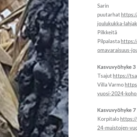
Sarin
puutarhat
https:
joulukukka-lahja
Pilkkeitä
Pilpalasta
https:
omavaraisuus-jo
Kasvuvyöhyke 3
Tsajut
https://t
Villa Varmo
https
vuosi-2024-koh
Kasvuvyöhyke 7
Korpitalo
https:
24-muistojen-vuo