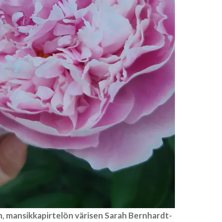
, mansikkapirtelön värisen Sarah Bernhardt-