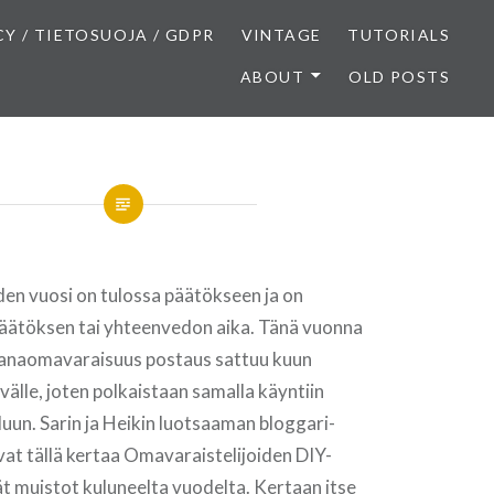
CY / TIETOSUOJA / GDPR
VINTAGE
TUTORIALS
ABOUT
OLD POSTS
en vuosi on tulossa päätökseen ja on
npäätöksen tai yhteenvedon aika. Tänä vuonna
anaomavaraisuus postaus sattuu kuun
välle, joten polkaistaan samalla käyntiin
luun. Sarin ja Heikin luotsaaman bloggari-
at tällä kertaa Omavaraistelijoiden DIY-
vät muistot kuluneelta vuodelta. Kertaan itse