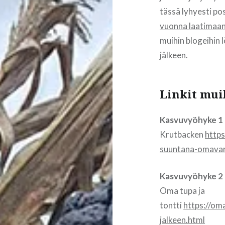
tässä lyhyesti pos
vuonna laatimaani
muihin blogeihin 
jälkeen.
Linkit
mui
Kasvuvyöhyke 1
Krutbacken
http
suuntana-omavar
Kasvuvyöhyke 2
Oma tupa ja
tontti
https://om
jalkeen.html