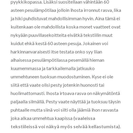
pyykkikopassa. Lisäksi suositellaan vähintään 60
asteen pesulämpötilaa jolloin ihosta irronnut rasva, lika
ja hiki puhdistuvat mahdollisimman hyvin. Aina tämä ei
kuitenkaan ole mahdollista koska monet vaatteet ovat
nykyään puuvillasekoitteita eivätkä tekstiilin muut
kuidut ehkä kestä 60 asteen pesuja. Jokainen voi
harkinnanvaraisesti itse testata onko syy liian
alhaisessa pesulämpötilassa pesemällä hieman
kuumemmassa ja tarkkailemalla jatkuuko
ummehtuneen tuoksun muodostuminen. Kyse ei ole
siitä että vaate olisi pesty jotenkin huonosti tai
huolimattomasti. Ihosta irtoava rasva on näkymätöntä
paljaalla silmällä. Pesty vaate näyttää ja tuoksuu täysin
puhtaalle mutta siinä voi silti olla jäämiä ihon rasvasta
joka alkaa ummehtua kaapissa
(vaaleissa
tekstiileissä voi näkyä myös selvää kellastumista)
.