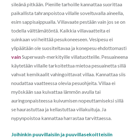
sileänä pitkään. Pienille tarhoille kannattaa suorittaa
paikallista tahranpoistoa villalle soveltuvalla aineella,
esim sappisaippualla. Villavaate pestään vain jos se on
todella välttämätöntä. Kaikkia villavaatteita ei
suinkaan voi heittää pesukoneeseen. Vesipesu ei
ylipäätään ole suositeltavaa ja konepesu ehdottomasti
vain
Superwash-merkityille villatuotteille. Pesuaineena
käytetään villalle tarkoitettua mietoa pesuainetta sillä
vahvat kemikaalit vahingoittavat villaa. Kannattaa siis
noudattaa vaatteessa olevia pesuohjeita. Villaa ei
myöskään saa kuivattaa lämmön avulla tai
auringonpaisteessa kuivumisen nopeuttamiseksi sillä
se haurastuttaa ja kellastuttaa villakuituja. Ja
nypynpoistoa kannattaa harrastaa tarvittaessa.
Joihinkin puuvillaisiin ja puuvillasekoitteisiin