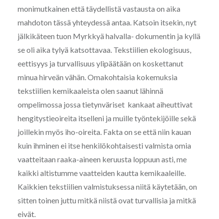
monimutkainen että täydellistä vastausta on aika
mahdoton tässä yhteydessä antaa. Katsoin itsekin, nyt
jälkikäteen tuon Myrkkyä halvalla- dokumentin ja kyllä
se oli aika tylyä katsottavaa. Tekstiilien ekologisuus,
eettisyys ja turvallisuus ylipäätään on koskettanut
minua hirveän vähän. Omakohtaisia kokemuksia
tekstiilien kemikaaleista olen saanut lähinnä
ompelimossa jossa tietynväriset kankaat aiheuttivat
hengitystieoireita itselleni ja muille työntekijöille sekä
joillekin myös iho-oireita. Fakta on se että niin kauan
kuin ihminen ei itse henkilökohtaisesti valmista omia
vaatteitaan raaka-aineen keruusta loppuun asti, me
kaikki altistumme vaatteiden kautta kemikaaleille.
Kaikkien tekstiilien valmistuksessa niitä käytetään, on
sitten toinen juttu mitkä niistä ovat turvallisia ja mitkä
eivät.