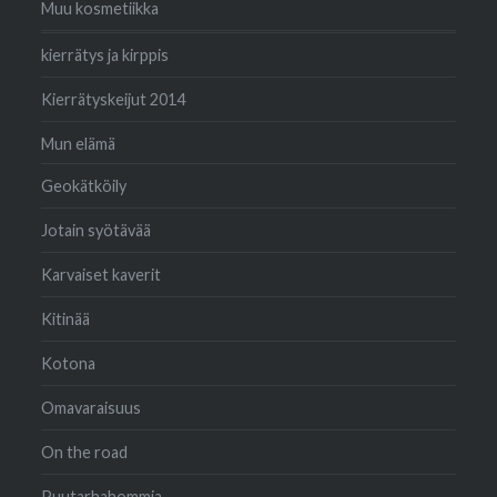
Muu kosmetiikka
kierrätys ja kirppis
Kierrätyskeijut 2014
Mun elämä
Geokätköily
Jotain syötävää
Karvaiset kaverit
Kitinää
Kotona
Omavaraisuus
On the road
Puutarhahommia