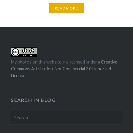
READ MORE
My photos on this website are licensed under a
Creative
Commons Attribution-NonCommercial 3.0 Unported
License
.
SEARCH IN BLOG
Search
for: