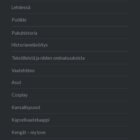
Lehdessä
Putiikki
Pukuhistoria
Historianelävöitys
Tekstiileistä ja niiden ominaisuuksista
Vaatehtimo
Asut
Cosplay
Kansallispuvut
Kapselivaatekaappi
Kengät – my love