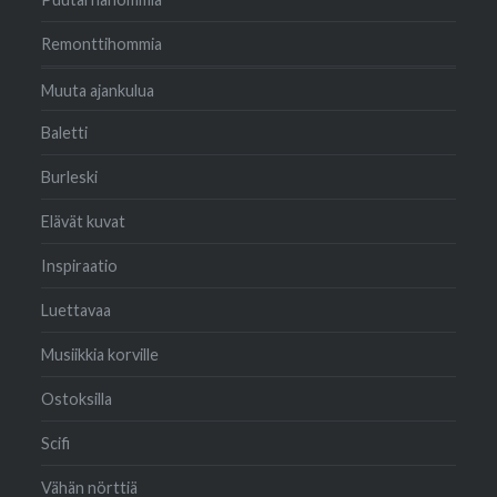
Remonttihommia
Muuta ajankulua
Baletti
Burleski
Elävät kuvat
Inspiraatio
Luettavaa
Musiikkia korville
Ostoksilla
Scifi
Vähän nörttiä