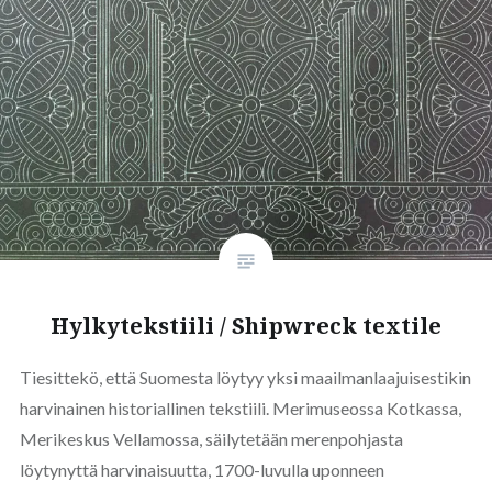
Hylkytekstiili / Shipwreck textile
Tiesittekö, että Suomesta löytyy yksi maailmanlaajuisestikin
harvinainen historiallinen tekstiili. Merimuseossa Kotkassa,
Merikeskus Vellamossa, säilytetään merenpohjasta
löytynyttä harvinaisuutta, 1700-luvulla uponneen