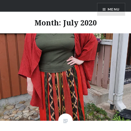
Skip
MENU
to
content
Month:
July 2020