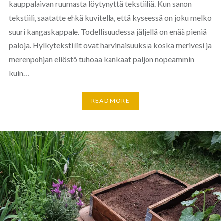
kauppalaivan ruumasta löytynyttä tekstiiliä. Kun sanon
tekstiili, saatatte ehkä kuvitella, että kyseessä on joku melko
suuri kangaskappale. Todellisuudessa jäljellä on enää pieniä
paloja. Hylkytekstiilit ovat harvinaisuuksia koska merivesi ja
merenpohjan eliöstö tuhoaa kankaat paljon nopeammin
kuin…
READ MORE