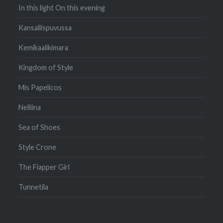
In this light On this evening
Kansallispuvussa
Kemikaalikimara
Kingdom of Style
Mis Papelicos
Nelliina
Sea of Shoes
Style Crone
The Flapper Girl
Tunnetila