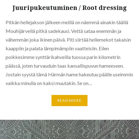
Juuripukeutuminen / Root dressing
Pitkän hellejakson jälkeen meillä on näemmä ainakin täällä
Mouhijärvellä pitkä sadekausi. Vettä sataa enemmän ja
vähemmän joka ikinen päivä. Piti siirtää hellemekot takaisin
kaappiin ja palata lämpimämpiin vaatteisiin. Eilen
poikkesimme synttärikahveilla tuossa parin kilometrin
päässä, joten turvauduin taas kansallispuvun hameeseen.
Jostain syystä tämä Härmän hame hakeutuu päälle useimmin
vaikka minulla on kaksi muutakin. Se on…
READ MORE