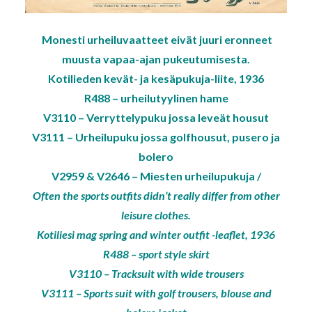
Monesti urheiluvaatteet eivät juuri eronneet
muusta vapaa-ajan pukeutumisesta.
Kotilieden kevät- ja kesäpukuja-liite, 1936
R488 – urheilutyylinen hame
V3110 – Verryttelypuku jossa leveät housut
V3111 – Urheilupuku jossa golfhousut, pusero ja
bolero
V2959 & V2646 – Miesten urheilupukuja /
Often the sports outfits didn’t really differ from other
leisure clothes.
Kotiliesi mag spring and winter outfit -leaflet, 1936
R488 – sport style skirt
V3110 – Tracksuit with wide trousers
V3111 – Sports suit with golf trousers, blouse and