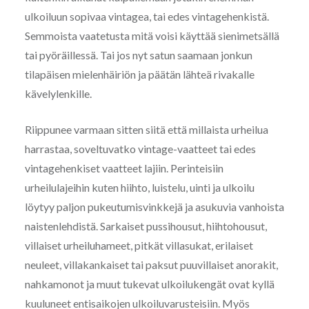
ulkoiluun sopivaa vintagea, tai edes vintagehenkistä.
Semmoista vaatetusta mitä voisi käyttää sienimetsällä
tai pyöräillessä. Tai jos nyt satun saamaan jonkun
tilapäisen mielenhäiriön ja päätän lähteä rivakalle
kävelylenkille.
Riippunee varmaan sitten siitä että millaista urheilua
harrastaa, soveltuvatko vintage-vaatteet tai edes
vintagehenkiset vaatteet lajiin. Perinteisiin
urheilulajeihin kuten hiihto, luistelu, uinti ja ulkoilu
löytyy paljon pukeutumisvinkkejä ja asukuvia vanhoista
naistenlehdistä. Sarkaiset pussihousut, hiihtohousut,
villaiset urheiluhameet, pitkät villasukat, erilaiset
neuleet, villakankaiset tai paksut puuvillaiset anorakit,
nahkamonot ja muut tukevat ulkoilukengät ovat kyllä
kuuluneet entisaikojen ulkoiluvarusteisiin. Myös