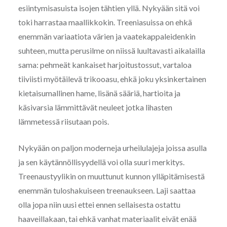
esiintymisasuista isojen tähtien yllä. Nykyään sitä voi
toki harrastaa maallikkokin. Treeniasuissa on ehkä
enemmän variaatiota värien ja vaatekappaleidenkin
suhteen, mutta perusilme on niissä luultavasti aikalailla
sama: pehmeät kankaiset harjoitustossut, vartaloa
tiiviisti myötäilevä trikooasu, ehkä joku yksinkertainen
kietaisumallinen hame, lisänä sääriä, hartioita ja
käsivarsia lämmittävät neuleet jotka lihasten
lämmetessä riisutaan pois.
Nykyään on paljon moderneja urheilulajeja joissa asulla
ja sen käytännöllisyydellä voi olla suuri merkitys.
Treenaustyylikin on muuttunut kunnon ylläpitämisestä
enemmän tuloshakuiseen treenaukseen. Laji saattaa
olla jopa niin uusi ettei ennen sellaisesta ostattu
haaveillakaan, tai ehkä vanhat materiaalit eivät enää