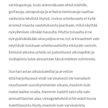
verkkapukuja, tosin enimmäkseen ehkä miehille,
golfasuja, uimapukuja ja erilaisia tennisasuja saattaa
vanhoista lehdistä löytyä. Joskus urheiluvaate ei kyllä
eronnut muusta vaatetuksesta juurikaan, mikä näyttää
nykyihmisen silmään hassulta. Mutta toisaalta ei ne
nykypäivänäkään aina paljoa eroa, nyt arkivaatteet vain
näyttävät toisinaan urheiluvaatteilta eikä päin vastoin.
Entisinä aikoina urheilu on painottunut ulkolajeihin ja
sisälajeista tulee ainoastaan tässä mieleen voimistelu.
Itse harrastan aikuisbalettia ja arvelisin
että harjoitusasut eivät varsinaisesti ole kamalasti
muuttuneet vuosikymmenien aikana, muutoin kuin
materiaalien osalta. Aiemmin baletti taisi olla vain
ammattilaisten alaa, vintagelehdistä ei hirveästi kuvia
balettiasuista löydy, muutoin kuin varsinaisista