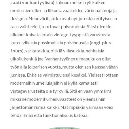
saati vanhantyylisiä)
. Inhoan melkein yli kaiken
modernien ulko- ja liikuntavaatteiden värimaailmoja ja
designia. Neonvärit, jotka ovat nyt jotenkin erityisen in
taas vaihteeksi, tuottavat puistatuksia. Siksi olenkin
alkanut kaivata jotain vintage-tyyppistä varustusta,
kuten villaisia pussimallisia polvihousuja
(engl. plus-
fours)
, sarkatakkia, pitkiä villasukkia, nahkaisia
ulkoilukenkiä jne. Vanhantyylinen uimapuku on ollut
työn alla jo parisen vuotta, mutta olen sen kanssa vähän
jumissa. Ehkä se valmistuu ensi kesäksi. Yleisesti ottaen
moderneihin urheilulajeihin ei kyllä kamalasti
vintagevarusteita ole tyrkyllä. Sitä en vaan ymmärrä
miksi ne modernit urheiluvaatteet on yleensä niin
järjettömän rumia kaikki. Nätimpiäkin varmaan voisi
tehdä ilman että funktionalisuus katoaa.