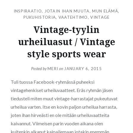
INSPIRAATIO
,
JOTAIN IHAN MUUTA
,
MUN ELÄMÄ
,
PUKUHISTORIA
,
VAATEHTIMO
,
VINTAGE
Vintage-tyylin
urheiluasut / Vintage
style sports wear
Posted by
MERI
on
JANUARY 6, 2015
Tuli tuossa Facebook-ryhmässä puheeksi
vintagehenkiset urheiluvaatteet. Eräs ryhmän jäsen
tiedusteli miten muut vintage-harrastajat pukeutuvat
urheilua varten. Itse en kovin paljon urheilua harrasta,
joten ihan hirveästi en ole mitään urheiluvaatteita
kaivannut. Viimeisen parin vuoden aikana olen
kuitenkin alkanut kaipailemaan jotakin enemmän