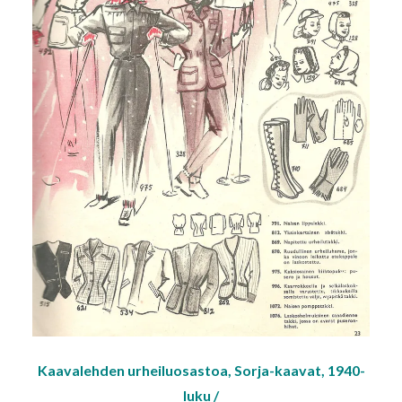
Kaavalehden urheiluosastoa, Sorja-kaavat, 1940-
luku /