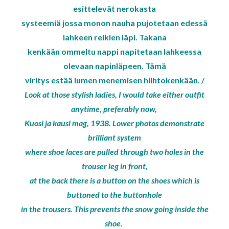
esittelevät nerokasta
systeemiä jossa monon nauha pujotetaan edessä
lahkeen reikien läpi. Takana
kenkään ommeltu nappi napitetaan lahkeessa
olevaan napinläpeen. Tämä
viritys estää lumen menemisen hiihtokenkään. /
Look at those stylish ladies, I would take either outfit
anytime, preferably now,
Kuosi ja kausi mag, 1938. Lower photos demonstrate
brilliant system
where shoe laces are pulled through two holes in the
trouser leg in front,
at the back there is a button on the shoes which is
buttoned to the buttonhole
in the trousers. This prevents the snow going inside the
shoe.