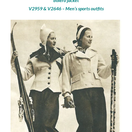
bolero jacket
V2959 & V2646 – Men’s sports outfits