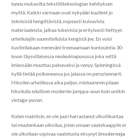
tunnu mukavilta tekstiiliteknologian kehityksen
myötä. Kaikki varmaan ovat nykyään kuulleet jo
teknisistä hengittävistä, nopeasti kuivuvista
materiaaleista, jalkaa tukevista ja erityisesti tiettyyn
urheilulajiin suunnitelluista kengistä jne. En voisi
kuvitellakaan meneväni treenaamaan kuntouintia 30-
luvun täysvillaisessa neuleuimapuvussa joka vettä
imiessään muuttuu painavaksi ja venyy. Spinningissä
kyllä tietää polkeneensa jos jalassa on perustennarit.
Hikoilen urheillessa aika paljon, mieluummin pilaan
hikoilulla edullisen modernin jumppa-asun kuin uniikin
vintage-puvun.
Kuten mainitsin, en ole juuri harrastanut ulkoliikuntaa
tai muutenkaan ulkoilua, joten omaan vaatekaappiin ei
ole ulkoiluun sopivaa vaatetusta eksynyt
(moderneja