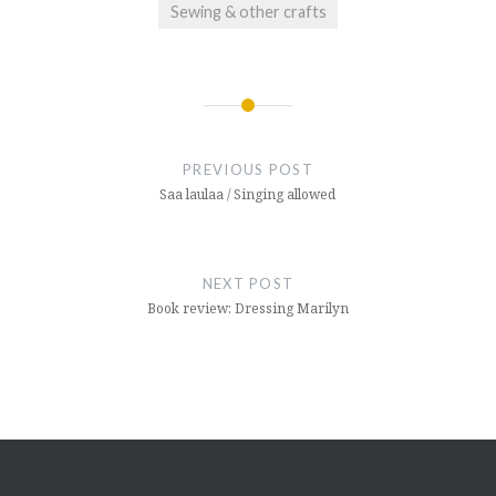
Sewing & other crafts
Post
navigation
PREVIOUS POST
Saa laulaa / Singing allowed
NEXT POST
Book review: Dressing Marilyn