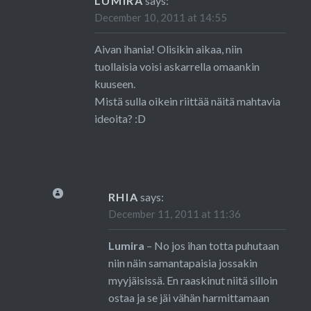
LUMIRA
says:
December 10, 2011 at 14:55
Aivan ihania! Olisikin aikaa, niin
tuollaisia voisi askarrella omaankin
kuuseen.
Mistä sulla oikein riittää näitä mahtavia
ideoita? :D
RHIA
says:
December 11, 2011 at 11:36
Lumira
– No jos ihan totta puhutaan
niin näin samantapaisia jossakin
myyjäisissä. En raaskinut niitä silloin
ostaa ja se jäi vähän harmittamaan