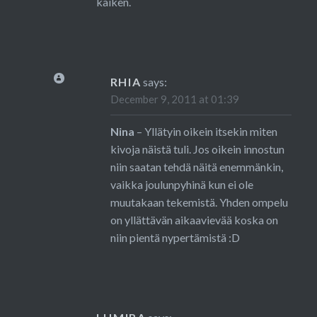
kaiken.
RHIA
says:
December 9, 2011 at 01:39
Nina
– Yllätyin oikein itsekin miten
kivoja näistä tuli. Jos oikein innostun
niin saatan tehdä näitä enemmänkin,
vaikka joulunpyhinä kun ei ole
muutakaan tekemistä. Yhden ompelu
on yllättävän aikaavievää koska on
niin pientä nypertämistä :D