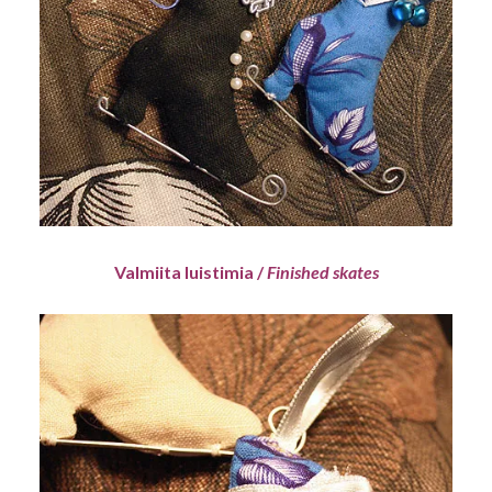
Valmiita luistimia /
Finished skates