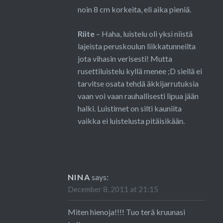
noin 8 cm korkeita, eli aika pieniä.
Riite
– Haha, luistelu oli yksi niistä
lajeista peruskoulun liikkatunneilta
jota vihasin verisesti! Mutta
rusettiluistelu kyllä menee ;D siellä ei
tarvitse osata tehdä äkkijarrutuksia
vaan voi vaan rauhallisesti lipua jään
halki. Luistimet on silti kauniita
vaikka ei luistelusta pitäisikään.
NINA
says:
December 8, 2011 at 21:15
Miten hienoja!!!! Tuo terä kruunasi