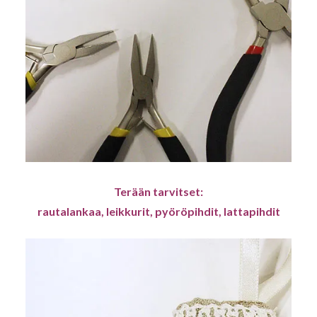
Terään tarvitset:
rautalankaa, leikkurit, pyöröpihdit, lattapihdit