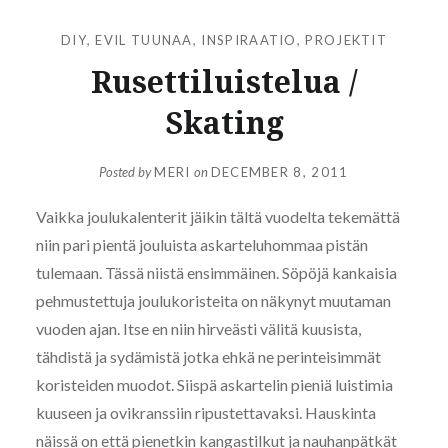
DIY
,
EVIL TUUNAA
,
INSPIRAATIO
,
PROJEKTIT
Rusettiluistelua /
Skating
Posted by
MERI
on
DECEMBER 8, 2011
Vaikka joulukalenterit jäikin tältä vuodelta tekemättä
niin pari pientä jouluista askarteluhommaa pistän
tulemaan. Tässä niistä ensimmäinen. Söpöjä kankaisia
pehmustettuja joulukoristeita on näkynyt muutaman
vuoden ajan. Itse en niin hirveästi välitä kuusista,
tähdistä ja sydämistä jotka ehkä ne perinteisimmät
koristeiden muodot. Siispä askartelin pieniä luistimia
kuuseen ja ovikranssiin ripustettavaksi. Hauskinta
näissä on että pienetkin kangastilkut ja nauhanpätkät