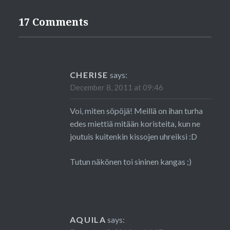
17 Comments
CHERISE
says:
December 8, 2011 at 09:46
Voi, miten söpöjä! Meillä on ihan turha
edes miettiä mitään koristeita, kun ne
joutuis kuitenkin kissojen uhreiksi :D
Tutun näkönen toi sininen kangas ;)
AQUILA
says: