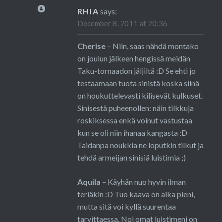
RHIA
says:
December 8, 2011 at 20:36
Cherise
– Niin, saas nähdä montako
on joulun jälkeen hengissä meidän
Taku-tornaadon jäljiltä :D Se ehti jo
testaamaan tuota sinistä koska siinä
on houkuttelevasti kilisevät kulkuset.
Sinisestä puheenollen: näin tilkkuja
roskiksessa enkä voinut vastustaa
kun se oli niin ihanaa kangasta :D
Taidanpa noukkia ne loputkin tilkut ja
tehdä armeijan sinisiä luistimia ;)
Aquila
– Käyhän nuo hyvin ilman
teriäkin :D Tuo kaava on aika pieni,
mutta sitä voi kyllä suurentaa
tarvittaessa. Noi omat luistimeni on