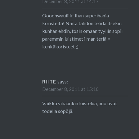
December 8, 2011 at 14:17
Oooohwauiiik! Ihan superihania
koristeita! Näitä tahdon tehdä itsekin
kunhan ehdin, tosin omaan tyyliin sopii
paremmin luistimet ilman teriä =
kenkäkoristeet ;)
RIITE
says:
December 8, 2011 at 15:10
Vaikka vihaankin luistelua, nuo ovat
todella söpöjä.