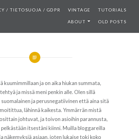
CY / TIETOSUOJA / GDPR
VINTAGE
TUTORIALS
ABOUT
OLD POSTS
sä kuumimmillaan ja on aika hiukan summata,
 tehtyä ja missä meni penkin alle. Olen sillä
n suomalainen ja perusnegatiivinen että aina sitä
 moitittua, lähinnä kaikesta. Ymmärrän mistä
sittain johtuvat, ja toivon asioihin parannusta,
pelkästään itsestäni kiinni. Muilla bloggareilla
sia näkemyksiä asiaan, joten lukaise toki koko