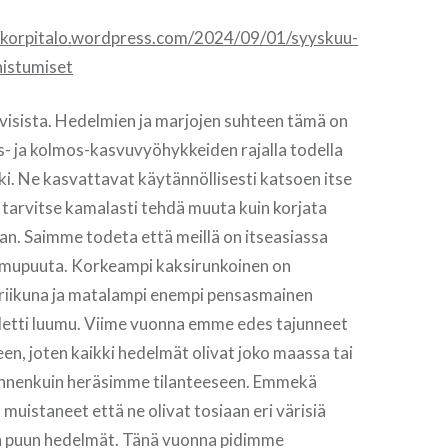
//korpitalo.wordpress.com/2024/09/01/syyskuu-
nistumiset
ivisista. Hedelmien ja marjojen suhteen tämä on
os- ja kolmos-kasvuvyöhykkeiden rajalla todella
i. Ne kasvattavat käytännöllisesti katsoen itse
le tarvitse kamalasti tehdä muuta kuin korjata
an. Saimme todeta että meillä on itseasiassa
luumupuuta. Korkeampi kaksirunkoinen on
kriikuna ja matalampi enempi pensasmainen
oletti luumu. Viime vuonna emme edes tajunneet
en, joten kaikki hedelmät olivat joko maassa tai
ennenkuin heräsimme tilanteeseen. Emmekä
muistaneet että ne olivat tosiaan eri värisiä
 puun hedelmät. Tänä vuonna pidimme