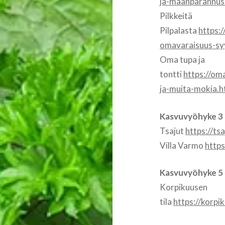
ja-maanparannus
Pilkkeitä
Pilpalasta
https:
omavaraisuus-sy
Oma tupa ja
tontti
https://om
ja-muita-mokia.h
Kasvuvyöhyke 3
Tsajut
https://ts
Villa Varmo
http
Kasvuvyöhyke 5
Korpikuusen
tila
https://korp