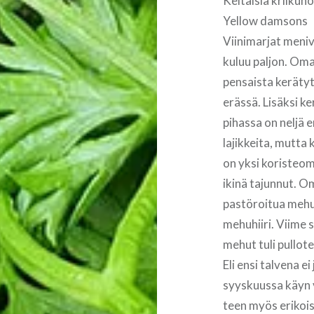
Keltaisia kriikuno
Yellow damsons
Viinimarjat meniv
kuluu paljon. Oma
pensaista kerätyt
erässä. Lisäksi k
pihassa on neljä 
lajikkeita, mutta
on yksi koristeom
ikinä tajunnut. 
pastöroitua mehua
mehuhiiri. Viime 
mehut tuli pullo
Eli ensi talvena 
syyskuussa käyn v
teen myös eriko