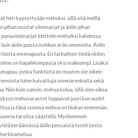
ita /
ät heti kypsyttyään mehuksi, sillä sitä meillä
n pihan mustat viinimarjat ja äidin pihan
 punaviinimarjat keittelin mehuiksi kahdessa
eräsin äidin puista isohkon erän omenoita. Äidin
erilaista omenapuuta. En tarkalleen tiedä niiden
 kolme on hapahkompaa ja yksi makeampi. Lisäksi
enapuu, jonka funktiota en muuten ole oikein
Omenoista tulee kuivattuja omenarenkaita sekä
. Niin kuin sanoin, mehua kuluu, sillä olen oikea
syksyn mehuvarastot loppuivat juuri kun uudet
tettua ja tänä vuonna mehua on hiukan enemmän.
ei juomia tarvitse säästellä. Myöhemmin
ielä keräämässä äidin pensaista tyrnit joista
isherkkumehua.