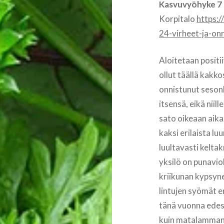
Kasvuvyöhyke 7
Korpitalo
https:
24-virheet-ja-on
Aloitetaan positi
ollut täällä kakk
onnistunut sesonk
itsensä, eikä niil
sato oikeaan aika
kaksi erilaista 
luultavasti kelta
yksilö on punavi
kriikunan kypsyne
lintujen syömät 
tänä vuonna edes 
kuin matalamman