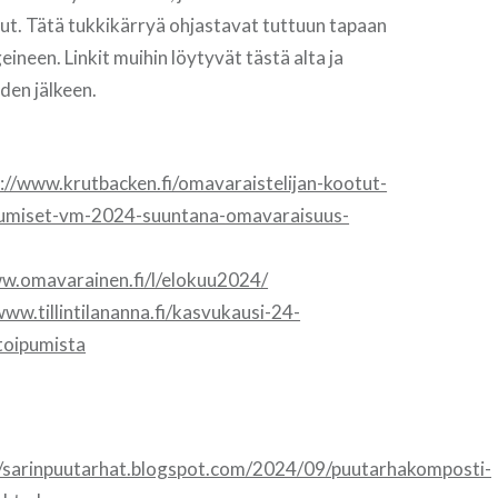
ut. Tätä tukkikärryä ohjastavat tuttuun tapaan
eineen. Linkit muihin löytyvät tästä alta ja
iden jälkeen.
://www.krutbacken.fi/omavaraistelijan-kootut-
stumiset-vm-2024-suuntana-omavaraisuus-
ww.omavarainen.fi/l/elokuu2024/
www.tillintilananna.fi/kasvukausi-24-
toipumista
//sarinpuutarhat.blogspot.com/2024/09/puutarhakomposti-