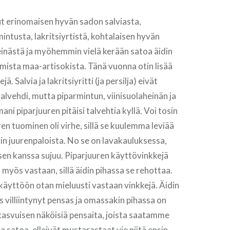
ut erinomaisen hyvän sadon salviasta,
mintusta, lakritsiyrtistä, kohtalaisen hyvän
inästä ja myöhemmin vielä kerään satoa äidin
omista maa-artisokista. Tänä vuonna otin lisää
ä. Salvia ja lakritsiyritti (ja persilja) eivät
alvehdi, mutta piparmintun, viinisuolaheinän ja
ani piparjuuren pitäisi talvehtia kyllä. Voi tosin
ren tuominen oli virhe, sillä se kuulemma leviää
kin juurenpaloista. No se on lavakauluksessa,
sen kanssa sujuu. Piparjuuren käyttövinkkejä
 myös vastaan, sillä äidin pihassa se rehottaa.
äyttöön otan mieluusti vastaan vinkkejä. Äidin
s villiintynyt pensas ja omassakin pihassa on
kasvuisen näköisiä pensaita, joista saatamme
 satoa, elleivät mustarastaat vie niitä ensin.