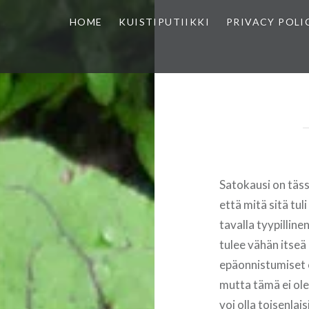
HOME
KUISTIPUTIIKKI
PRIVACY POLI
Satokausi on täs
että mitä sitä tuli
tavalla tyypilline
tulee vähän itseä
epäonnistumiset o
mutta tämä ei ole 
voi olla toisenlai