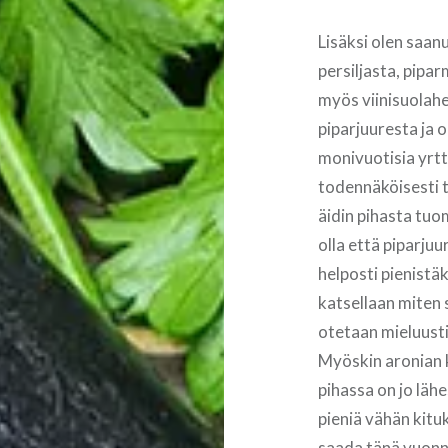
Lisäksi olen saan
persiljasta, pipar
myös viinisuolahe
piparjuuresta ja 
monivuotisia yrttej
todennäköisesti t
äidin pihasta tuom
olla että piparjuu
helposti pienistä
katsellaan miten 
otetaan mieluusti
Myöskin aronian k
pihassa on jo lähe
pieniä vähän kitu
saada tänä vuonna