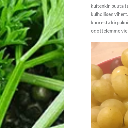
kuitenkin puuta 
kulhollisen vihert
kuoresta kirpakoit
odottelemme viel