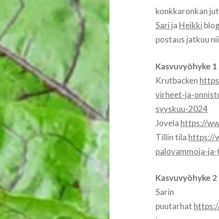
konkkaronkan jut
Sari
ja
Heikki
blog
postaus jatkuu ni
Kasvuvyöhyke 1
Krutbacken
https
virheet-ja-onni
syyskuu-2024
Jovela
https://w
Tillin tila
https://
palovammoja-ja-
Kasvuvyöhyke 2
Sarin
puutarhat
https: