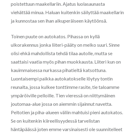
poistettuun maakellariin. Ajatus luolasaunasta
viehättää minua. Haluan kuitenkin säilyttää maakellarin
ja kunnostaa sen ihan alkuperäiseen käytöönsä.
Toinen puute on autokatos. Pihassa on kyllä
ulkorakennus jonka liiteri-pääty on melko suuri. Sinne
olisi ehkä mahdollista tehdä tilaa autolle, mutta se
saattaisi vaatia myös pihan muokkausta. Liiteri kun on
kauimmaisessa nurkassa pihatieltä katsottuna.
Luontaisempi paikka autokatokselle löytyy tontin
reunalta, jossa kulkee tonttimme rasite, tie taloamme
ympäröiville pelloille. Tien vieressä on niittymäinen
joutomaa-alue jossa on aiemmin sijainnut navetta.
Peltotien ja piha-alueen väliin mahtuisi pieni autokatos.
Se on kuitenkin kiireellisyydessä tarvelistan
häntäpäässä joten emme varsinaisesti ole suunnitelleet