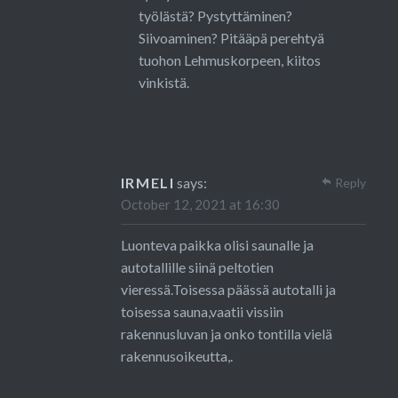
työlästä? Pystyttäminen?
Siivoaminen? Pitääpä perehtyä
tuohon Lehmuskorpeen, kiitos
vinkistä.
IRMELI
says:
Reply
October 12, 2021 at 16:30
Luonteva paikka olisi saunalle ja
autotallille siinä peltotien
vieressä.Toisessa päässä autotalli ja
toisessa sauna,vaatii vissiin
rakennusluvan ja onko tontilla vielä
rakennusoikeutta,.