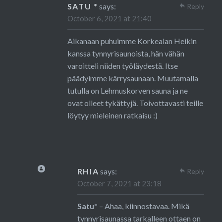
SATU *
says:
Reply
October 6, 2021 at 21:40
Aikanaan puhuimme Korkealan Heikin
kanssa tynnyrisaunoista, hän vähän
varoitteli niiden työläydestä. Itse
päädyimme kärrysaunaan. Muutamalla
tutulla on Lehmuskorven sauna ja ne
ovat olleet tykättyjä. Toivottavasti teille
löytyy mieleinen ratkaisu :)
RHIA
says:
Reply
October 7, 2021 at 23:18
Satu*
– Ahaa, kiinnostavaa. Mikä
tynnyrisaunassa tarkalleen ottaen on