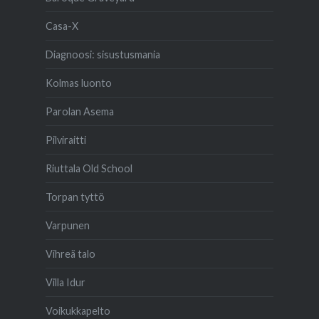
Casa-X
Diagnoosi: sisustusmania
Kolmas luonto
Parolan Asema
Pilviraitti
Riuttala Old School
Torpan tyttö
Varpunen
Vihreä talo
Villa Idur
Voikukkapelto