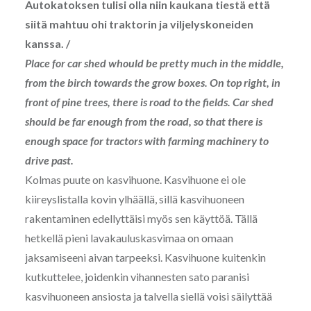
Autokatoksen tulisi olla niin kaukana tiestä että
siitä mahtuu ohi traktorin ja viljelyskoneiden
kanssa. /
Place for car shed whould be pretty much in the middle,
from the birch towards the grow boxes. On top right, in
front of pine trees, there is road to the fields. Car shed
should be far enough from the road, so that there is
enough space for tractors with farming machinery to
drive past.
Kolmas puute on kasvihuone. Kasvihuone ei ole
kiireyslistalla kovin ylhäällä, sillä kasvihuoneen
rakentaminen edellyttäisi myös sen käyttöä. Tällä
hetkellä pieni lavakauluskasvimaa on omaan
jaksamiseeni aivan tarpeeksi. Kasvihuone kuitenkin
kutkuttelee, joidenkin vihannesten sato paranisi
kasvihuoneen ansiosta ja talvella siellä voisi säilyttää