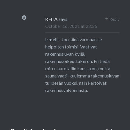
RHIA
says:
Reply
October 16, 2021 at 23:36
Irmeli
– Joo siinä varmaan se
helpoiten toimisi. Vaativat
rakennusluvan kyllä,
rakennusoikeuttakin on. En tiedä
miten autotallin kanssa on, mutta
sauna vaatii kuulemma rakennusluvan
tulipesän vuoksi, näin kertoivat
rakennusvalvonnasta.