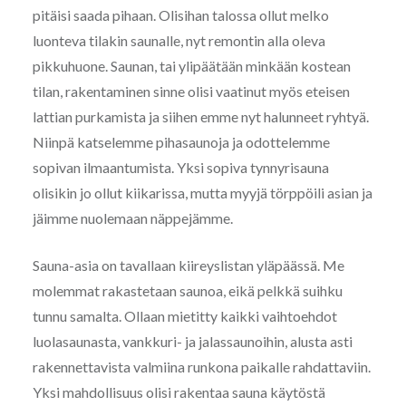
pitäisi saada pihaan. Olisihan talossa ollut melko
luonteva tilakin saunalle, nyt remontin alla oleva
pikkuhuone. Saunan, tai ylipäätään minkään kostean
tilan, rakentaminen sinne olisi vaatinut myös eteisen
lattian purkamista ja siihen emme nyt halunneet ryhtyä.
Niinpä katselemme pihasaunoja ja odottelemme
sopivan ilmaantumista. Yksi sopiva tynnyrisauna
olisikin jo ollut kiikarissa, mutta myyjä törppöili asian ja
jäimme nuolemaan näppejämme.
Sauna-asia on tavallaan kiireyslistan yläpäässä. Me
molemmat rakastetaan saunoa, eikä pelkkä suihku
tunnu samalta. Ollaan mietitty kaikki vaihtoehdot
luolasaunasta, vankkuri- ja jalassaunoihin, alusta asti
rakennettavista valmiina runkona paikalle rahdattaviin.
Yksi mahdollisuus olisi rakentaa sauna käytöstä