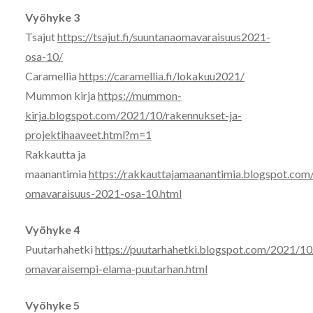
Vyöhyke 3
Tsajut
https://tsajut.fi/suuntanaomavaraisuus2021-
osa-10/
Caramellia
https://caramellia.fi/lokakuu2021/
Mummon kirja
https://mummon-
kirja.blogspot.com/2021/10/rakennukset-ja-
projektihaaveet.html?m=1
Rakkautta ja
maanantimia
https://rakkauttajamaanantimia.blogspot.com
omavaraisuus-2021-osa-10.html
Vyöhyke 4
Puutarhahetki
https://puutarhahetki.blogspot.com/2021/1
omavaraisempi-elama-puutarhan.html
Vyöhyke 5