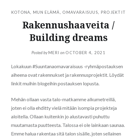
KOTONA
,
MUN ELÄMÄ
,
OMAVARAISUUS
,
PROJEKTIT
Rakennushaaveita /
Building dreams
Posted by
MERI
on
OCTOBER 4, 2021
Lokakuun #Suuntanaomavaraisuus -ryhmäpostauksen
aiheena ovat rakennukset ja rakennusprojektit. Löydät
linkit muihin blogeihin postauksen lopusta.
Mehän ollaan vasta talo-matkamme alkumetreillä,
joten ei olla ehditty vielä mitään isompia projekteja
aloitella. Ollaan kuitenkin jo alustavasti puhuttu
muutamasta puutteesta. Talossa ei ole lainkaan saunaa.
Emme halua rakentaa sitä talon sisälle, joten sellainen