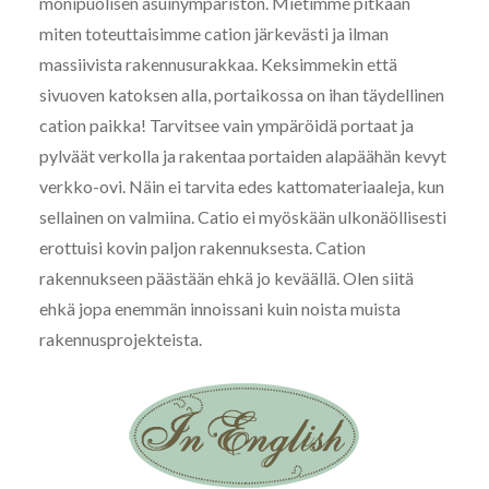
monipuolisen asuinympäristön. Mietimme pitkään
miten toteuttaisimme cation järkevästi ja ilman
massiivista rakennusurakkaa. Keksimmekin että
sivuoven katoksen alla, portaikossa on ihan täydellinen
cation paikka! Tarvitsee vain ympäröidä portaat ja
pylväät verkolla ja rakentaa portaiden alapäähän kevyt
verkko-ovi. Näin ei tarvita edes kattomateriaaleja, kun
sellainen on valmiina. Catio ei myöskään ulkonäöllisesti
erottuisi kovin paljon rakennuksesta. Cation
rakennukseen päästään ehkä jo keväällä. Olen siitä
ehkä jopa enemmän innoissani kuin noista muista
rakennusprojekteista.