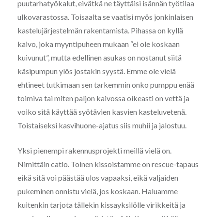
puutarhatyökalut, eivätkä ne täyttäisi isännän työtilaa
ulkovarastossa. Toisaalta se vaatisi myös jonkinlaisen
kastelujärjestelmän rakentamista. Pihassa on kyllä
kaivo, joka myyntipuheen mukaan “ei ole koskaan
kuivunut”, mutta edellinen asukas on nostanut siitä
käsipumpun ylös jostakin syystä. Emme ole vielä
ehtineet tutkimaan sen tarkemmin onko pumppu enää
toimiva tai miten paljon kaivossa oikeasti on vettä ja
voiko sitä käyttää syötävien kasvien kasteluvetenä.
Toistaiseksi kasvihuone-ajatus siis muhii ja jalostuu.
Yksi pienempi rakennusprojekti meillä vielä on.
Nimittäin catio. Toinen kissoistamme on rescue-tapaus
eikä sitä voi päästää ulos vapaaksi, eikä valjaiden
pukeminen onnistu vielä, jos koskaan. Haluamme
kuitenkin tarjota tällekin kissayksilölle virikkeitä ja