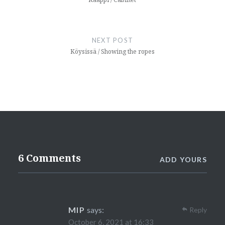
NEXT POST
Köysissä / Showing the ropes
6 Comments
ADD YOURS
MIP
says:
Reply
October 6, 2021 at 16:33