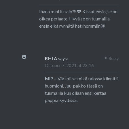
Ihana minttu talo💚💙 Kissat ensin, se on
oikea periaate. Hyvä se on tuumailla
ensin eikä rynnätä heti hommiin😀
RHIA
says:
Reply
October 7, 2021 at 23:16
MIP –
Väri oli se mikä talossa kiinnitti
huomioni. Juu, pakko tässä on
tuumailla kun ollaan ensi kertaa
pappia kyydissä.