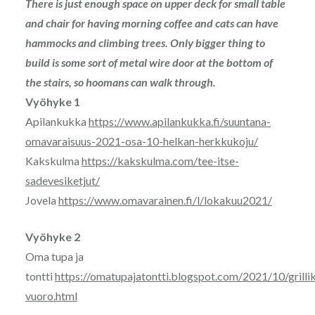
There is just enough space on upper deck for small table
and chair for having morning coffee and cats can have
hammocks and climbing trees. Only bigger thing to
build is some sort of metal wire door at the bottom of
the stairs, so hoomans can walk through.
Vyöhyke 1
Apilankukka
https://www.apilankukka.fi/suuntana-
omavaraisuus-2021-osa-10-helkan-herkkukoju/
Kakskulma
https://kakskulma.com/tee-itse-
sadevesiketjut/
Jovela
https://www.omavarainen.fi/l/lokakuu2021/
Vyöhyke 2
Oma tupa ja
tontti
https://omatupajatontti.blogspot.com/2021/10/grilli
vuoro.html