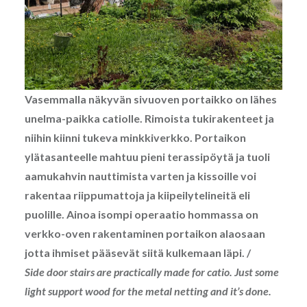
Vasemmalla näkyvän sivuoven portaikko on lähes
unelma-paikka catiolle. Rimoista tukirakenteet ja
niihin kiinni tukeva minkkiverkko. Portaikon
ylätasanteelle mahtuu pieni terassipöytä ja tuoli
aamukahvin nauttimista varten ja kissoille voi
rakentaa riippumattoja ja kiipeilytelineitä eli
puolille. Ainoa isompi operaatio hommassa on
verkko-oven rakentaminen portaikon alaosaan
jotta ihmiset pääsevät siitä kulkemaan läpi. /
Side door stairs are practically made for catio. Just some
light support wood for the metal netting and it’s done.