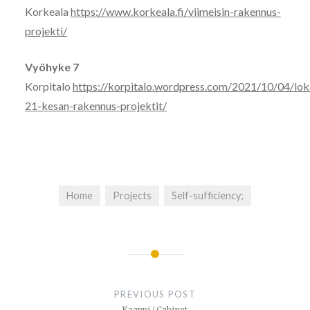
Korkeala
https://www.korkeala.fi/viimeisin-rakennus-
projekti/
Vyöhyke 7
Korpitalo
https://korpitalo.wordpress.com/2021/10/04/lo
21-kesan-rakennus-projektit/
Home
Projects
Self-sufficiency;
Post
navigation
PREVIOUS POST
Kaappi / Cabinet