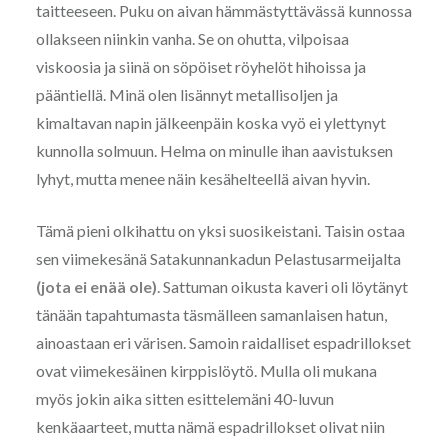
taitteeseen. Puku on aivan hämmästyttävässä kunnossa
ollakseen niinkin vanha. Se on ohutta, vilpoisaa
viskoosia ja siinä on söpöiset röyhelöt hihoissa ja
pääntiellä. Minä olen lisännyt metallisoljen ja
kimaltavan napin jälkeenpäin koska vyö ei ylettynyt
kunnolla solmuun. Helma on minulle ihan aavistuksen
lyhyt, mutta menee näin kesähelteellä aivan hyvin.
Tämä pieni olkihattu on yksi suosikeistani. Taisin ostaa
sen viimekesänä Satakunnankadun Pelastusarmeijalta
(
jota ei enää ole)
. Sattuman oikusta kaveri oli löytänyt
tänään tapahtumasta täsmälleen samanlaisen hatun,
ainoastaan eri värisen. Samoin raidalliset espadrillokset
ovat viimekesäinen kirppislöytö. Mulla oli mukana
myös jokin aika sitten esittelemäni 40-luvun
kenkäaarteet, mutta nämä espadrillokset olivat niin