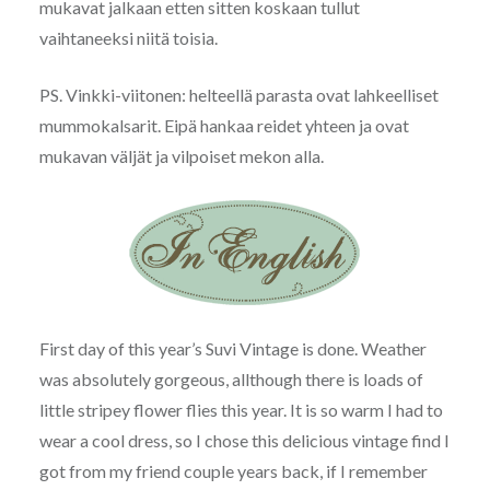
mukavat jalkaan etten sitten koskaan tullut
vaihtaneeksi niitä toisia.
PS. Vinkki-viitonen: helteellä parasta ovat lahkeelliset
mummokalsarit. Eipä hankaa reidet yhteen ja ovat
mukavan väljät ja vilpoiset mekon alla.
First day of this year’s Suvi Vintage is done. Weather
was absolutely gorgeous, allthough there is loads of
little stripey flower flies this year. It is so warm I had to
wear a cool dress, so I chose this delicious vintage find I
got from my friend couple years back, if I remember