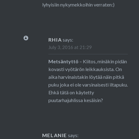
lyhyisiin nykymekkoihin verraten:)
RHIA
says:
July 3, 2016 at 21:29
Metsäntyttö
– Kiitos, minäkin pidän
kovasti vyötärön leikkauksista. On
aika harvinaistakin löytää näin pitkä
puku joka ei ole varsinaisesti iltapuku.
Ehkä tätä on käytetty
puutarhajuhlissa kesäisin?
MELANIE
says: