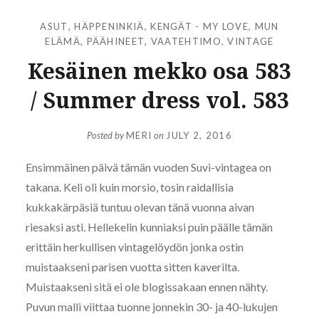
ASUT
,
HÄPPENINKIÄ
,
KENGÄT - MY LOVE
,
MUN
ELÄMÄ
,
PÄÄHINEET
,
VAATEHTIMO
,
VINTAGE
Kesäinen mekko osa 583
/ Summer dress vol. 583
Posted by
MERI
on
JULY 2, 2016
Ensimmäinen päivä tämän vuoden Suvi-vintagea on
takana. Keli oli kuin morsio, tosin raidallisia
kukkakärpäsiä tuntuu olevan tänä vuonna aivan
riesaksi asti. Hellekelin kunniaksi puin päälle tämän
erittäin herkullisen vintagelöydön jonka ostin
muistaakseni parisen vuotta sitten kaverilta.
Muistaakseni sitä ei ole blogissakaan ennen nähty.
Puvun malli viittaa tuonne jonnekin 30- ja 40-lukujen