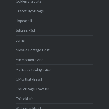
Golden Era Suits
Gracefully vintage
Hopeapeili
Johanna Öst
Lorna
Midvale Cottage Post
Min mormors vind
My happy sewing place
OMG that dress!
The Vintage Traveller
This old life
Vintage at Heart