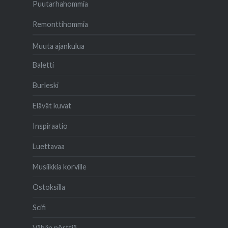
Puutarhahommia
Remonttihommia
Muuta ajankulua
Baletti
Burleski
Elävät kuvat
Inspiraatio
Luettavaa
Musiikkia korville
Ostoksilla
Scifi
Vähän nörttiä