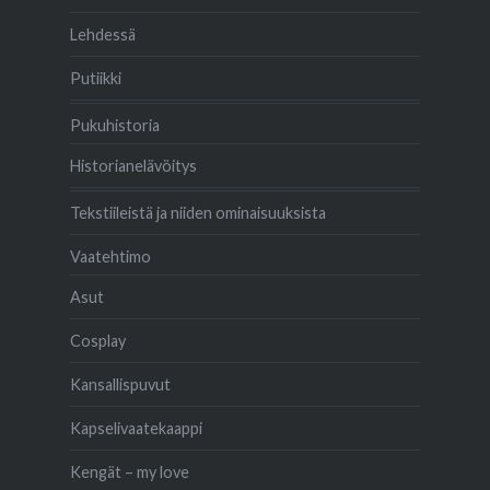
Lehdessä
Putiikki
Pukuhistoria
Historianelävöitys
Tekstiileistä ja niiden ominaisuuksista
Vaatehtimo
Asut
Cosplay
Kansallispuvut
Kapselivaatekaappi
Kengät – my love