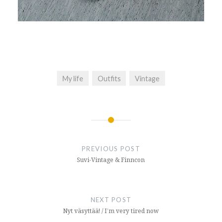
My life
Outfits
Vintage
Post
navigation
PREVIOUS POST
Suvi-Vintage & Finncon
NEXT POST
Nyt väsyttää! / I’m very tired now