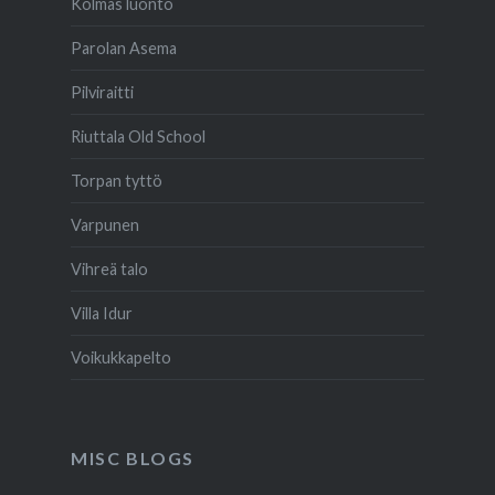
Kolmas luonto
Parolan Asema
Pilviraitti
Riuttala Old School
Torpan tyttö
Varpunen
Vihreä talo
Villa Idur
Voikukkapelto
MISC BLOGS