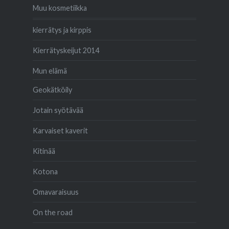
Muu kosmetiikka
kierrätys ja kirppis
Kierrätyskeijut 2014
Mun elämä
Geokätköily
Jotain syötävää
Karvaiset kaverit
Kitinää
Kotona
Omavaraisuus
On the road