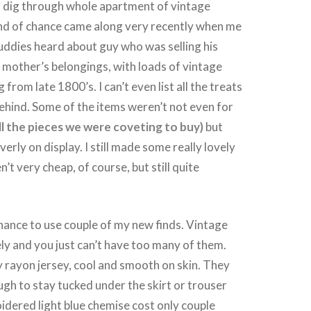
o dig through whole apartment of vintage
ind of chance came along very recently when me
uddies heard about guy who was selling his
 mother’s belongings, with loads of vintage
 from late 1800’s. I can’t even list all the treats
ehind. Some of the items weren’t not even for
ll the pieces we were coveting to buy)
but
verly on display. I still made some really lovely
n’t very cheap, of course, but still quite
hance to use couple of my new finds. Vintage
ly and you just can’t have too many of them.
ly rayon jersey, cool and smooth on skin. They
ugh to stay tucked under the skirt or trouser
idered light blue chemise cost only couple