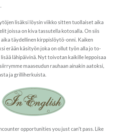
.
öjen lisäksi löysin viikko sitten tuollaiset aika
t joissa on kiva tassutella kotosalla. On siis
 aika täydellinen kirppislöytö-onni. Kaiken
iksi erään käsityön joka on ollut työn alla jo to-
ä lisää lähipäivinä. Nyt toivotan kaikille leppoisaa
siirrymme maaseudun rauhaan ainakin aatoksi,
ta ja grilliherkuista.
ounter opportunities you just can’t pass. Like