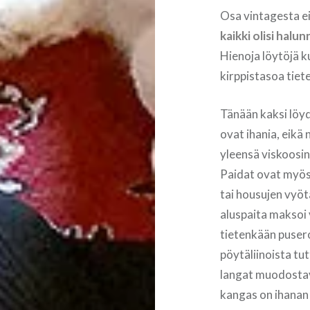
Osa vintagesta e
kaikki olisi halu
Hienoja löytöjä k
kirppistasoa tiete
Tänään kaksi löyd
ovat ihania, eikä 
yleensä viskoosine
Paidat ovat myös 
tai housujen vyö
aluspaita maksoi
tietenkään pusero
pöytäliinoista tut
langat muodostav
kangas on ihanan 