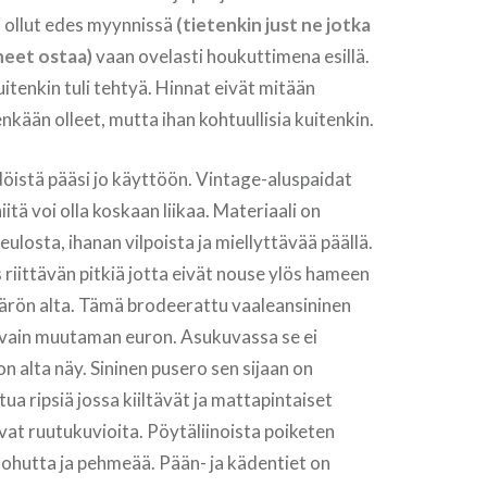
i ollut edes myynnissä
(tietenkin just ne jotka
nneet ostaa)
vaan ovelasti houkuttimena esillä.
uitenkin tuli tehtyä. Hinnat eivät mitään
nkään olleet, mutta ihan kohtuullisia kuitenkin.
öistä pääsi jo käyttöön. Vintage-aluspaidat
niitä voi olla koskaan liikaa. Materiaali on
ulosta, ihanan vilpoista ja miellyttävää päällä.
riittävän pitkiä jotta eivät nouse ylös hameen
tärön alta. Tämä brodeerattu vaaleansininen
 vain muutaman euron. Asukuvassa se ei
n alta näy. Sininen pusero sen sijaan on
tua ripsiä jossa kiiltävät ja mattapintaiset
at ruutukuvioita. Pöytäliinoista poiketen
ohutta ja pehmeää. Pään- ja kädentiet on