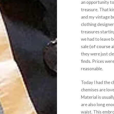
an opportunity t
treasure. That k
and my vintage b
clothing designer
treasures starting
we had to leave b
sale
(of course a
they were just cle
finds. Prices were
reasonable.
Today I had the c
chemises are love
Material is usual
are also long eno
waist. This embro