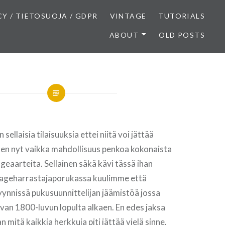
CY / TIETOSUOJA / GDPR
VINTAGE
TUTORIALS
ABOUT
OLD POSTS
sellaisia tilaisuuksia ettei niitä voi jättää
en nyt vaikka mahdollisuus penkoa kokonaista
ageaarteita. Sellainen säkä kävi tässä ihan
intageharrastajaporukassa kuulimme että
ynnissä pukusuunnittelijan jäämistöä jossa
ivan 1800-luvun lopulta alkaen. En edes jaksa
 mitä kaikkia herkkuja piti jättää vielä sinne.