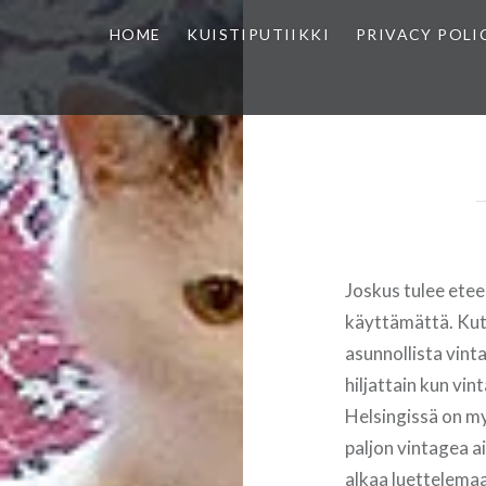
HOME
KUISTIPUTIIKKI
PRIVACY POLI
Joskus tulee eteen 
käyttämättä. Kut
asunnollista vint
hiljattain kun v
Helsingissä on my
paljon vintagea a
alkaa luettelemaan