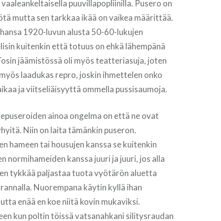
vaaleankeltaisella puuvillapopliinilla. Pusero on
yötä mutta sen tarkkaa ikää on vaikea määrittää.
tahansa 1920-luvun alusta 50-60-lukujen
lisin kuitenkin että totuus on ehkä lähempänä
Tosin jäämistössä oli myös teatteriasuja, joten
 myös laadukas repro, joskin ihmettelen onko
aikaa ja viitseliäisyyttä ommella pussisaumoja.
agepuseroiden ainoa ongelma on että ne ovat
yhyitä. Niin on laita tämänkin puseron.
n hameen tai housujen kanssa se kuitenkin
en normihameiden kanssa juuri ja juuri, jos alla
e en tykkää paljastaa tuota vyötärön aluetta
rannalla. Nuorempana käytin kyllä ihan
utta enää en koe niitä kovin mukaviksi.
een kun poltin töissä vatsanahkani silitysraudan