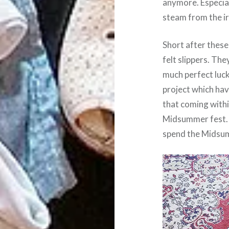
anymore. Especial
steam from the i
Short after these 
felt slippers. The
much perfect luck 
project which hav
that coming withi
Midsummer fest. 
spend the Midsum