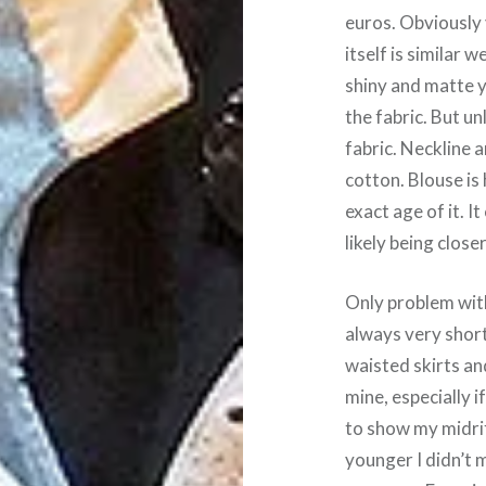
euros. Obviously 
itself is similar 
shiny and matte y
the fabric. But un
fabric. Neckline 
cotton. Blouse is
exact age of it. I
likely being closer
Only problem with
always very short.
waisted skirts and
mine, especially i
to show my midri
younger I didn’t m