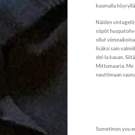
kuumalla höyryllä
Näiden vintagelöyt
söpöt huopatohveli
ollut viimeaikoina
lisäksi sain valmi
del-la kauan. Siit
Mittumaaria. Me 
nauttimaan saunas
Sometimes you enc