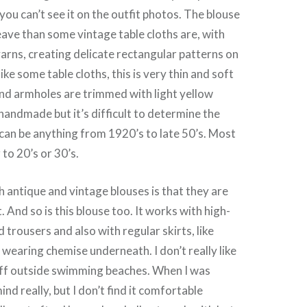
you can’t see it on the outfit photos. The blouse
weave than some vintage table cloths are, with
arns, creating delicate rectangular patterns on
like some table cloths, this is very thin and soft
and armholes are trimmed with light yellow
 handmade but it’s difficult to determine the
t can be anything from 1920’s to late 50’s. Most
 to 20’s or 30’s.
 antique and vintage blouses is that they are
 And so is this blouse too. It works with high-
 trousers and also with regular skirts, like
f wearing chemise underneath. I don’t really like
ff outside swimming beaches. When I was
ind really, but I don’t find it comfortable