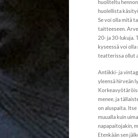
huoliteltu hennon 
huolellista käsit
Se voi olla mitä 
taitteeseen. Arve
20- ja 30-lukuja. 
kyseessä voi olla
teatterissa ollut 
Antiikki- ja vint
yleensä hirveän l
Korkeavyötäröise
menee, ja tällaist
on aluspaita. Its
muualla kuin uima
napapaitojakin, m
Etenkään sen jälk