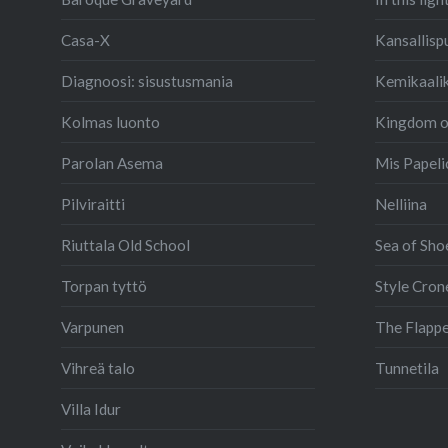
Casa-X
Kansallisp
Diagnoosi: sisustusmania
Kemikaali
Kolmas luonto
Kingdom of
Parolan Asema
Mis Papeli
Pilviraitti
Nelliina
Riuttala Old School
Sea of Sho
Torpan tyttö
Style Cron
Varpunen
The Flappe
Vihreä talo
Tunnetila
Villa Idur