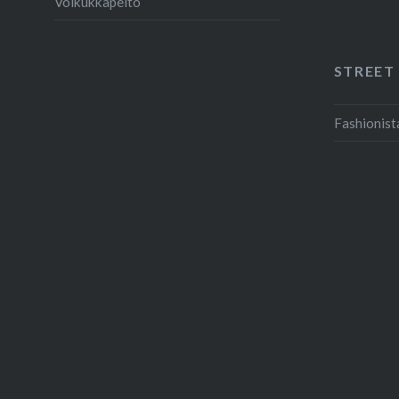
Voikukkapelto
STREET
Fashionist