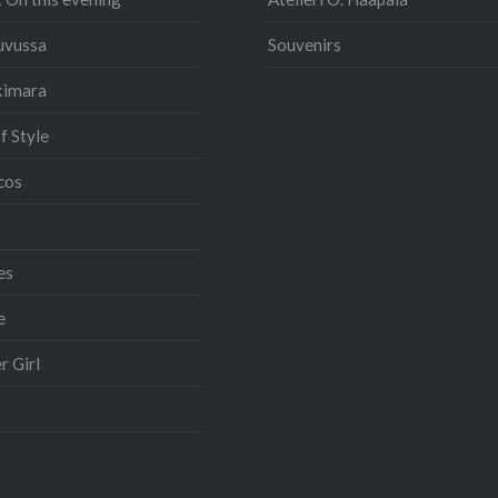
uvussa
Souvenirs
kimara
 Style
cos
es
e
r Girl