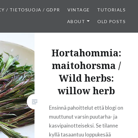
CY / TIETOSUOJA / GDPR
VINTAGE
TUTORIALS
ABOUT
OLD POSTS
Hortahommia:
maitohorsma /
Wild herbs:
willow herb
Ensinnä pahoittelut että blogi on
muuttunut varsin puutarha- ja
kasvipainotteiseksi. Se tilanne
kyllä tasaantuu loppukesää