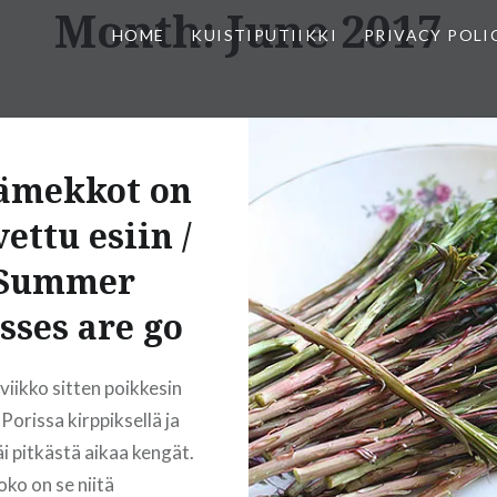
Month:
June 2017
HOME
KUISTIPUTIIKKI
PRIVACY POLI
ämekkot on
ettu esiin /
Summer
sses are go
viikko sitten poikkesin
Porissa kirppiksellä ja
äi pitkästä aikaa kengät.
oko on se niitä