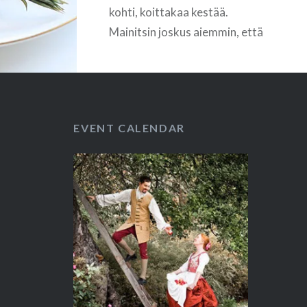
kohti, koittakaa kestää.
Mainitsin joskus aiemmin, että
haluan tänä vuonna opetella
hortoilemaan. Tykkään tuosta
sanasta koska se kuvaa
villivihannesten keräämistä ihan
EVENT CALENDAR
justiinsa nappiin. Se on vähän
kuin sienestyskin, kykitään pää
alaspäin puskissa ja hortoillaan
sinne tänne. Kevät ja
varhaiskesä ovat…
READ MORE