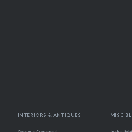
INTERIORS & ANTIQUES
MISC B
Baroque Graveyard
In this lig