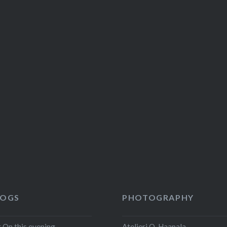
LOGS
PHOTOGRAPHY
ht On this evening
Atelieri O. Haapala