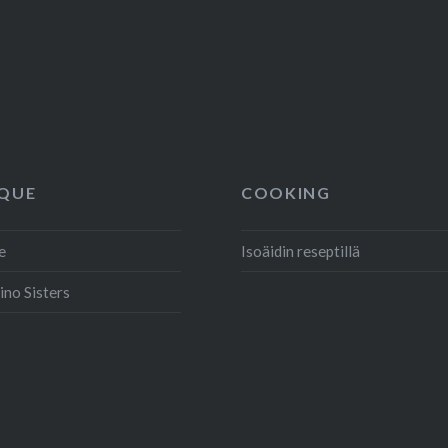
QUE
COOKING
e
Isoäidin reseptillä
ino Sisters