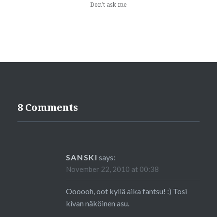
Don’t ask me
8 Comments
SANSKI
says:
November 22, 2010 at 00:38
Oooooh, oot kyllä aika fantsu! :) Tosi
kivan näköinen asu.