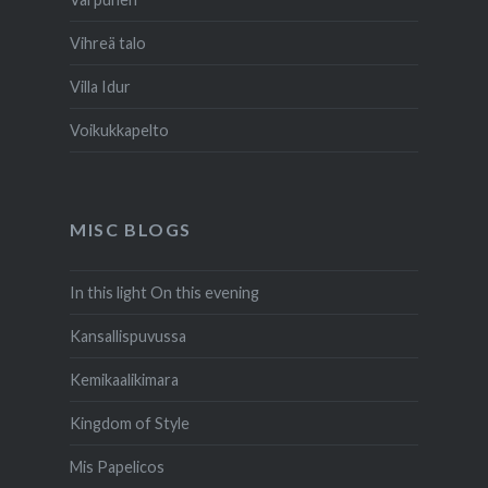
Vihreä talo
Villa Idur
Voikukkapelto
MISC BLOGS
In this light On this evening
Kansallispuvussa
Kemikaalikimara
Kingdom of Style
Mis Papelicos