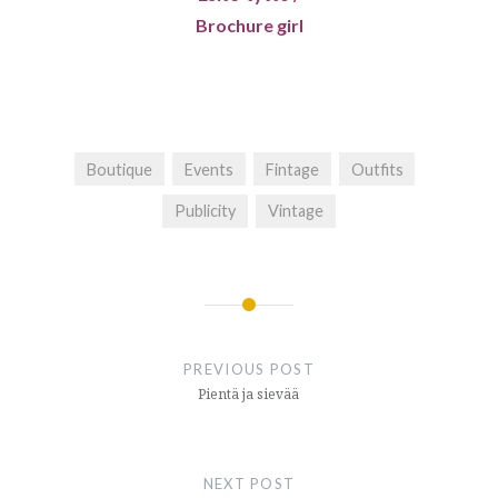
Brochure girl
Boutique
Events
Fintage
Outfits
Publicity
Vintage
Post
navigation
PREVIOUS POST
Pientä ja sievää
NEXT POST