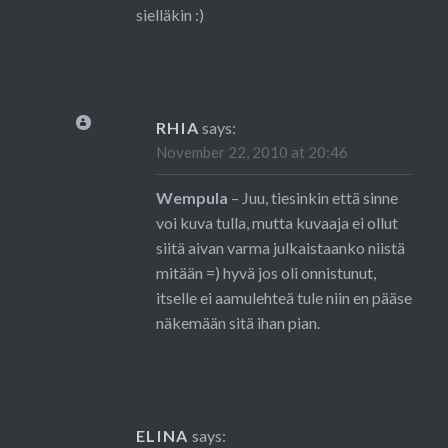
sielläkin :)
RHIA
says:
November 22, 2010 at 20:46
Wempula
– Juu, tiesinkin että sinne
voi kuva tulla, mutta kuvaaja ei ollut
siitä aivan varma julkaistaanko niistä
mitään =) hyvä jos oli onnistunut,
itselle ei aamulehteä tule niin en pääse
näkemään sitä ihan pian.
ELINA
says: