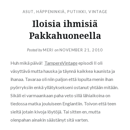
ASUT
,
HÄPPENINKIÄ
,
PUTIIKKI
,
VINTAGE
Iloisia ihmisiä
Pakkahuoneella
Posted by
MERI
on
NOVEMBER 21, 2010
Huh mikä päivä!
TampereVintage
episodi II oli
väsyttävä mutta hauska ja täynnä kaikkea kaunista ja
ihanaa. Tavaraa oli niin paljon että lopulta menin ihan
pyörryksiin enkä yllätyksekseni ostanut yhtään mitään.
Sikäli ei varmaankaan paha veto sillä lähiaikoina on
tiedossa matka jouluiseen Englantiin. Toivon että teen
sieltä jotain kivoja löytöjä. Tai sitten en, mutta
olenpahan ainakin säästänyt sitä varten.