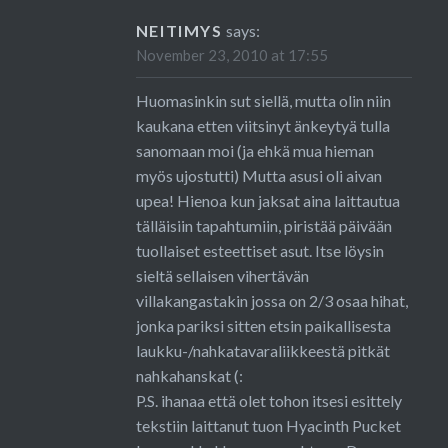
NEITIMYS
says:
November 23, 2010 at 17:55
Huomasinkin sut siellä, mutta olin niin
kaukana etten viitsinyt änkeytyä tulla
sanomaan moi (ja ehkä mua hieman
myös ujostutti) Mutta asusi oli aivan
upea! Hienoa kun jaksat aina laittautua
tälläisiin tapahtumiin, piristää päivään
tuollaiset esteettiset asut. Itse löysin
sieltä sellaisen vihertävän
villakangastakin jossa on 2/3 osaa hihat,
jonka pariksi sitten etsin paikallisesta
laukku-/nahkatavaraliikkeestä pitkät
nahkahanskat (:
P.S. ihanaa että olet tohon itsesi esittely
tekstiin laittanut tuon Hyacinth Pucket