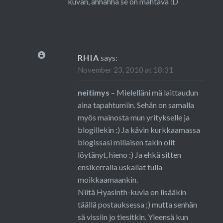
kuvan, ahhahha se on mahtava :D
RHIA
says:
November 23, 2010 at 18:31
neitimys
– Mielelläni mä laittaudun
aina tapahtumiin. Sehän on samalla
myös mainosta mun yritykselle ja
blogillekin :) Ja kävin kurkkaamassa
blogissasi millaisen takin olit
löytänyt, hieno :) Ja ehkä sitten
ensikerralla uskallat tulla
moikkaamaankin.
Niitä Hyasinth-kuvia on lisääkin
täällä postauksessa
;) mutta senhän
sä vissiin jo tiesitkin. Yleensä kun