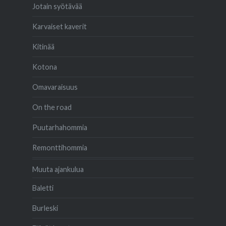
Jotain syötävää
Karvaiset kaverit
Kitinää
Kotona
Omavaraisuus
On the road
Puutarhahommia
Remonttihommia
Muuta ajankulua
Baletti
Burleski