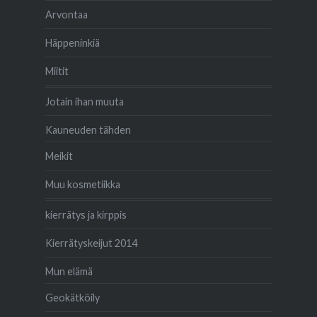
Arvontaa
Häppeninkiä
Miitit
Jotain ihan muuta
Kauneuden tähden
Meikit
Muu kosmetiikka
kierrätys ja kirppis
Kierrätyskeijut 2014
Mun elämä
Geokätköily