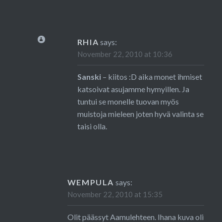
RHIA
says:
November 22, 2010 at 10:36
Sanski
– kiitos :D aika monet ihmiset
katsoivat asujamme hymyillen. Ja
tuntui se monelle tuovan myös
muistoja mieleen joten hyvä valinta se
taisi olla.
WEMPULA
says:
November 22, 2010 at 15:35
Olit päässyt Aamulehteen. Ihana kuva oli