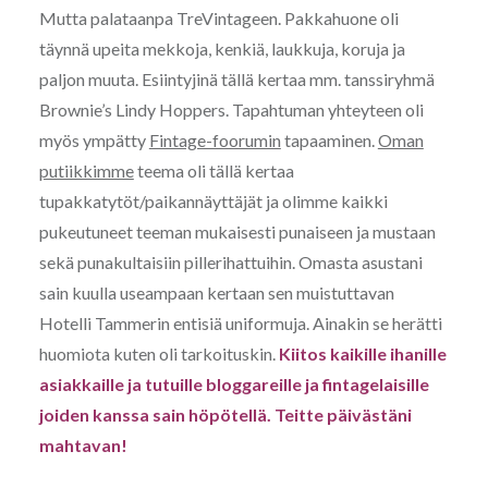
Mutta palataanpa TreVintageen. Pakkahuone oli
täynnä upeita mekkoja, kenkiä, laukkuja, koruja ja
paljon muuta. Esiintyjinä tällä kertaa mm. tanssiryhmä
Brownie’s Lindy Hoppers. Tapahtuman yhteyteen oli
myös ympätty
Fintage-foorumin
tapaaminen.
Oman
putiikkimme
teema oli tällä kertaa
tupakkatytöt/paikannäyttäjät ja olimme kaikki
pukeutuneet teeman mukaisesti punaiseen ja mustaan
sekä punakultaisiin pillerihattuihin. Omasta asustani
sain kuulla useampaan kertaan sen muistuttavan
Hotelli Tammerin entisiä uniformuja. Ainakin se herätti
huomiota kuten oli tarkoituskin.
Kiitos kaikille ihanille
asiakkaille ja tutuille bloggareille ja fintagelaisille
joiden kanssa sain höpötellä. Teitte päivästäni
mahtavan!