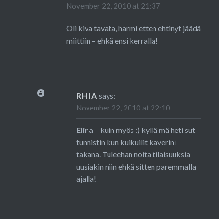
November 22, 2010 at 21:37
Oli kiva tavata, harmi etten ehtinyt jäädä
miittiin – ehkä ensi kerralla!
RHIA
says:
November 22, 2010 at 22:10
Elina
– kuin myös :) kyllä mä heti sut
tunnistin kun kuikuilit kaverini
takana. Tuleehan noita tilaisuuksia
uusiakin niin ehkä sitten paremmalla
ajalla!