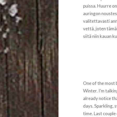
puissa. Huurre on
auringon noustess
valitettavasti ann
vettä, joten tämä
siitä niin kauan k
One of the most b
Winter. I’m talki
already notice th
days. Sparkling,
time. Last couple