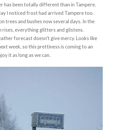
r has been totally different than in Tampere.
ay I noticed frost had arrived Tampere too.
on trees and bushes now several days. In the
rises, everything glitters and glistens.
ther forecast doesn’t give mercy. Looks like
 next week, so this prettiness is coming to an
njoy it as long as we can.