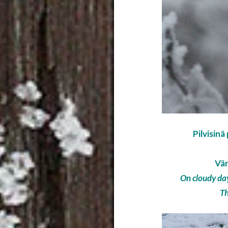
Pilvisin
Vär
On cloudy day
Th