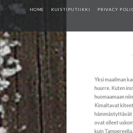
HOME
KUISTIPUTIIKKI
PRIVACY POLI
Yksi maailman kau
huurre. Kuten ins
huomaamaan niin r
Kimaltavat kitee
hämmästyttävät m
ovat olleet uskom
kuin Tampereella. 