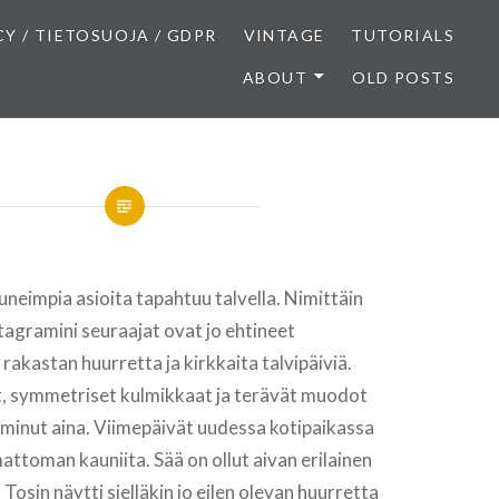
CY / TIETOSUOJA / GDPR
VINTAGE
TUTORIALS
ABOUT
OLD POSTS
neimpia asioita tapahtuu talvella. Nimittäin
tagramini seuraajat ovat jo ehtineet
akastan huurretta ja kirkkaita talvipäiviä.
t, symmetriset kulmikkaat ja terävät muodot
inut aina. Viimepäivät uudessa kotipaikassa
attoman kauniita. Sää on ollut aivan erilainen
Tosin näytti sielläkin jo eilen olevan huurretta