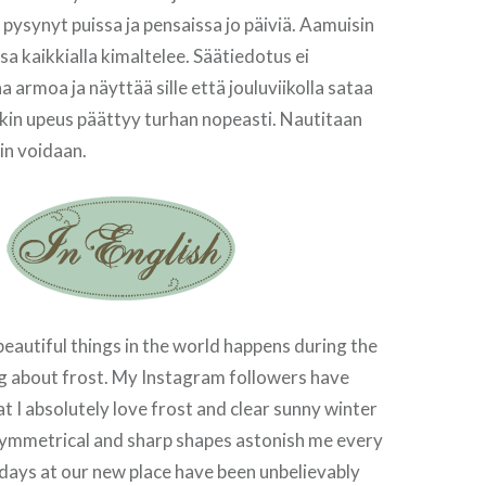
 pysynyt puissa ja pensaissa jo päiviä. Aamuisin
a kaikkialla kimaltelee. Säätiedotus ei
a armoa ja näyttää sille että jouluviikolla sataa
kin upeus päättyy turhan nopeasti. Nautitaan
uin voidaan.
eautiful things in the world happens during the
ng about frost. My Instagram followers have
at I absolutely love frost and clear sunny winter
 symmetrical and sharp shapes astonish me every
 days at our new place have been unbelievably