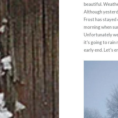
beautiful. Weathe
Although yesterd
Frost has stayed 
morning when sun 
Unfortunately wea
it’s going to rain
early end. Let’s e