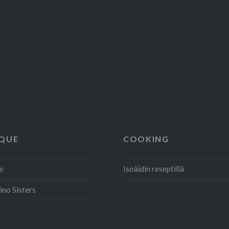
QUE
COOKING
e
Isoäidin reseptillä
ino Sisters