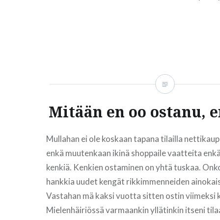
lähdettiin sinne metsään.Huomatkaa miten joku 
valokuvaa niinkuin palapelistä konsamaan,mutta
onnistunut sekään… That orange piece is the r
READ MORE
Mitään en oo ostanu, e
Mullahan ei ole koskaan tapana tilailla nettikau
enkä muutenkaan ikinä shoppaile vaatteita enk
kenkiä. Kenkien ostaminen on yhtä tuskaa. Onk
hankkia uudet kengät rikkimmenneiden ainokaist
Vastahan mä kaksi vuotta sitten ostin viimeksi 
Mielenhäiriössä varmaankin yllätinkin itseni ti