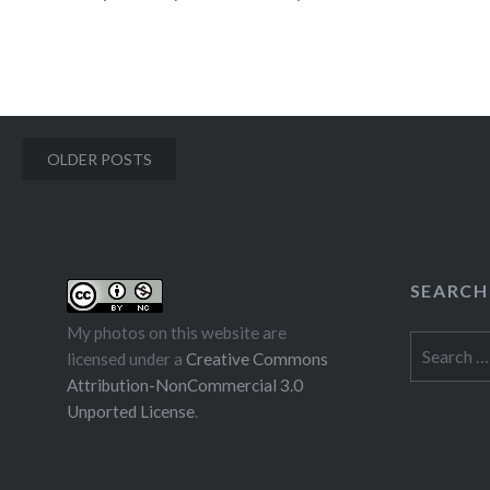
polttareita. Siinä osasyy blogin hiljaisuuteen tä
READ MORE
Posts
OLDER POSTS
navigation
SEARCH
My photos on this website are
Search
licensed under a
Creative Commons
for:
Attribution-NonCommercial 3.0
Unported License
.