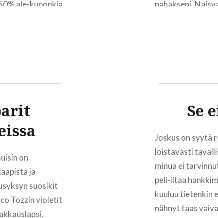
 -50% ale-kuponkia
pahakseni. Naisva
tyrmäävä. Burlesk
arit
Se e
eissa
Joskus on syytä r
loistavasti tavall
muisin on
minua ei tarvinn
aapista ja
peli-iltaa hankkim
usyksyn suosikit
kuuluu tietenkin
co Tozzin violetit
nähnyt taas vaiva
rakkauslapsi.