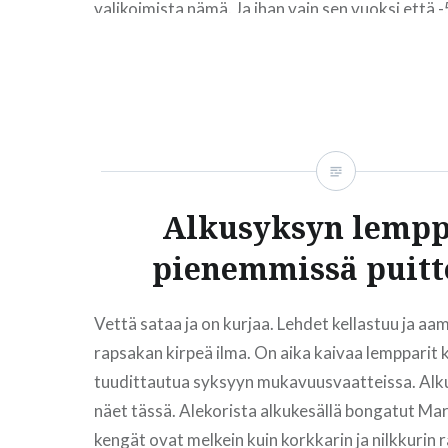
valikoimista nämä. Ja ihan vain sen vuoksi että
nyt…
READ MORE
Alkusyksyn lempp
pienemmissä puitt
Vettä sataa ja on kurjaa. Lehdet kellastuu ja aa
rapsakan kirpeä ilma. On aika kaivaa lempparit k
tuudittautua syksyyn mukavuusvaatteissa. Alk
näet tässä. Alekorista alkukesällä bongatut Mar
kengät ovat melkein kuin korkkarin ja nilkkurin 