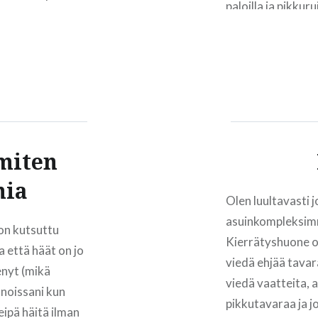
paloilla ja pikkur
n pehmeät ja
ssa…
 miten
mia
Olen luultavasti 
asuinkompleksimm
 on kutsuttu
Kierrätyshuone on
a että häät on jo
viedä ehjää tavara
tenyt (mikä
viedä vaatteita, as
innoissani kun
pikkutavaraa ja j
eipä häitä ilman