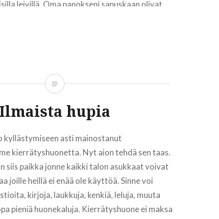
uisilla leivillä. Oma panokseni sapuskaan olivat…
READ MORE
Ilmaista hupia
jo kyllästymiseen asti mainostanut
e kierrätyshuonetta. Nyt aion tehdä sen taas.
 siis paikka jonne kaikki talon asukkaat voivat
a joille heillä ei enää ole käyttöä. Sinne voi
tioita, kirjoja, laukkuja, kenkiä, leluja, muuta
opa pieniä huonekaluja. Kierrätyshuone ei maksa