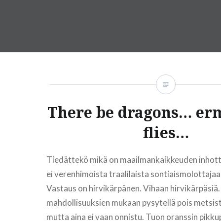
Skip
to
content
There be dragons… er
flies…
Tiedättekö mikä on maailmankaikkeuden inhotta
ei verenhimoista traalilaista sontiaismolottajaa
Vastaus on hirvikärpänen. Vihaan hirvikärpäsiä.
mahdollisuuksien mukaan pysytellä pois metsis
mutta aina ei vaan onnistu. Tuon oranssin pikku