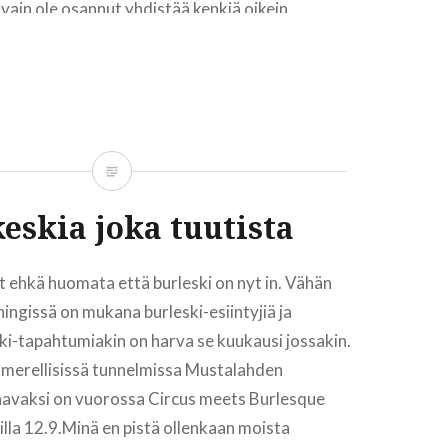
 vain ole osannut yhdistää kenkiä oikein
n….
READ MORE
eskia joka tuutista
 ehkä huomata että burleski on nyt in. Vähän
ingissä on mukana burleski-esiintyjiä ja
ski-tapahtumiakin on harva se kuukausi jossakin.
in merellisissä tunnelmissa Mustalahden
avaksi on vuorossa Circus meets Burlesque
illa 12.9.Minä en pistä ollenkaan moista