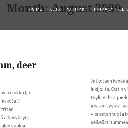
Month:
August 2009
HOME
KUISTIPUTIIKKI
PRIVACY POLI
mm, deer
Jatketaan kenkäas
lukijoilta. Ostin
vin elukka (jos
tyyliset broque-k
 lasketa)?
jostain syystä jää
 Yritän
vierastan tuota k
tä alkusyksyn,
selkeästi tummemp
palan vuoksi