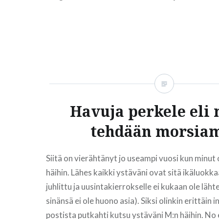
Korkeasta korostaan huolimatta ne ovat jalkaa
mukavat. Pinta on mukautuvaa nahkaa ja koro
READ MORE
Havuja perkele eli
tehdään morsia
Siitä on vierähtänyt jo useampi vuosi kun minut
häihin. Lähes kaikki ystäväni ovat sitä ikäluokka
juhlittu ja uusintakierrokselle ei kukaan ole läh
sinänsä ei ole huono asia). Siksi olinkin erittäin 
postista putkahti kutsu ystäväni M:n häihin. No 