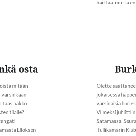
haittaa, mutta en
yritti ottaa
mihinkään asuihi
 ei sitten
eason why…
nkä osta
Burk
poista mitään
Olette saattaneet
ä varsinkaan
jokaisessa häppen
o taas pakko
varsinaisia burle
en tilalle?
Viimeksi juhlitti
kengät!
Satamassa. Seura
laamasta Elloksen
Tullikamarin Klub