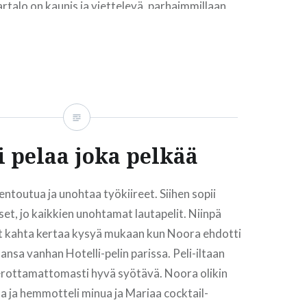
rtalo on kaunis ja viettelevä, parhaimmillaan
i yhdistää teatteria, varieteetä, huumoria,…
READ MORE
i pelaa joka pelkää
entoutua ja unohtaa työkiireet. Siihen sopii
iset, jo kaikkien unohtamat lautapelit. Niinpä
ut kahta kertaa kysyä mukaan kun Noora ehdotti
ansa vanhan Hotelli-pelin parissa. Peli-iltaan
 erottamattomasti hyvä syötävä. Noora olikin
a ja hemmotteli minua ja Mariaa cocktail-