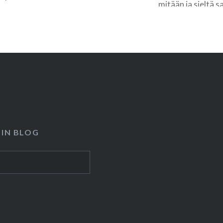
mitään ja sieltä s
nä…
 IN BLOG