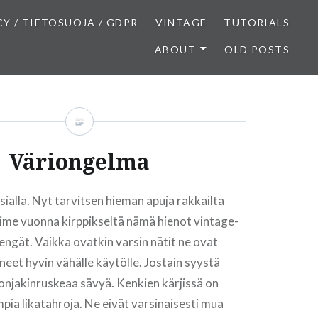
CY / TIETOSUOJA / GDPR
VINTAGE
TUTORIALS
ABOUT
OLD POSTS
Väriongelma
ialla. Nyt tarvitsen hieman apuja rakkailta
 viime vuonna kirppikseltä nämä hienot vintage-
engät. Vaikka ovatkin varsin nätit ne ovat
neet hyvin vähälle käytölle. Jostain syystä
onjakinruskeaa sävyä. Kenkien kärjissä on
ia likatahroja. Ne eivät varsinaisesti mua