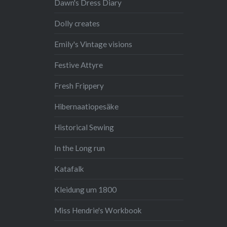
Dawn's Dress Diary
Dolly creates
Emily's Vintage visions
Festive Attyre
Fresh Frippery
Hibernaatiopesäke
Historical Sewing
In the Long run
Katafalk
Kleidung um 1800
Miss Hendrie's Workbook